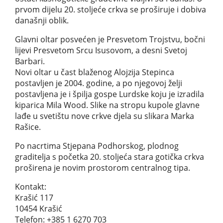
prvom dijelu 20. stoljeće crkva se proširuje i dobiva
današnji oblik.
Glavni oltar posvećen je Presvetom Trojstvu, bočni
lijevi Presvetom Srcu Isusovom, a desni Svetoj
Barbari.
Novi oltar u čast blaženog Alojzija Stepinca
postavljen je 2004. godine, a po njegovoj želji
postavljena je i špilja gospe Lurdske koju je izradila
kiparica Mila Wood. Slike na stropu kupole glavne
lađe u svetištu nove crkve djela su slikara Marka
Rašice.
Po nacrtima Stjepana Podhorskog, plodnog
graditelja s početka 20. stoljeća stara gotička crkva
proširena je novim prostorom centralnog tipa.
Kontakt:
Krašić 117
10454 Krašić
Telefon: +385 1 6270 703