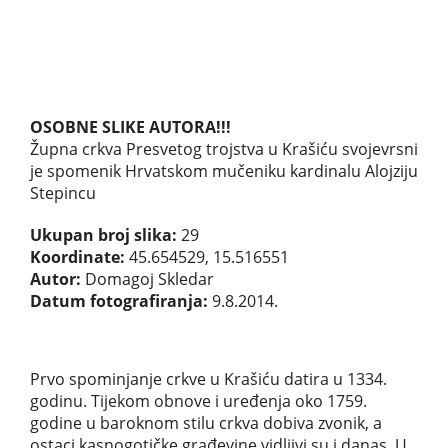
OSOBNE SLIKE AUTORA!!!
Župna crkva Presvetog trojstva u Krašiću svojevrsni
je spomenik Hrvatskom mučeniku kardinalu Alojziju
Stepincu
Ukupan broj slika:
29
Koordinate:
45.654529, 15.516551
Autor:
Domagoj Skledar
Datum fotografiranja:
9.8.2014.
Prvo spominjanje crkve u Krašiću datira u 1334.
godinu. Tijekom obnove i uređenja oko 1759.
godine u baroknom stilu crkva dobiva zvonik, a
ostaci kasnogotičke građevine vidljivi su i danas. U