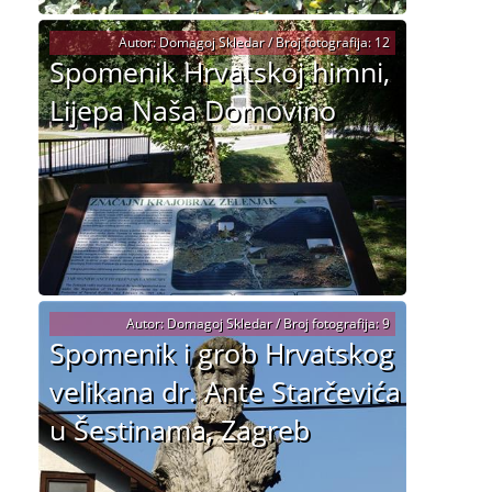
Autor: Domagoj Skledar / Broj fotografija: 12
Spomenik Hrvatskoj himni,
Lijepa Naša Domovino
Autor: Domagoj Skledar / Broj fotografija: 9
Spomenik i grob Hrvatskog
velikana dr. Ante Starčevića
u Šestinama, Zagreb