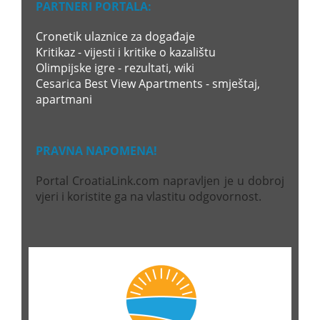
PARTNERI PORTALA:
Cronetik ulaznice za događaje
Kritikaz - vijesti i kritike o kazalištu
Olimpijske igre - rezultati, wiki
Cesarica Best View Apartments - smještaj,
apartmani
PRAVNA NAPOMENA!
Portal CroatiaLink.com napravljen je u dobroj
vjeri i koristite ga na vlastitu odgovornost.