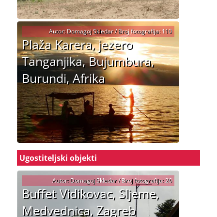
Autor: Domagoj Skledar / Broj fotografija: 110
Plaža Karera, jezero
Tanganjika, Bujumbura,
Burundi, Afrika
Ugostiteljski objekti
Autor: Domagoj Skledar / Broj fotografija: 26
Buffet Vidikovac, Sljeme,
Medvednica, Zagreb