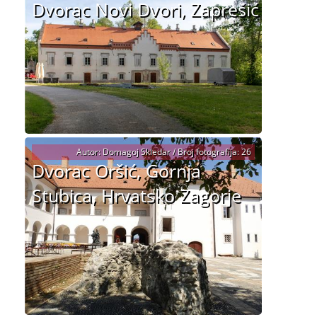
Dvorac Novi Dvori, Zaprešić
Autor: Domagoj Skledar / Broj fotografija: 26
Dvorac Oršić, Gornja
Stubica, Hrvatsko Zagorje