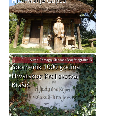
Hiža Matije Gupca
Autor: Domagoj Skledar / Broj fotografija: 3
Spomenik 1000 godina
Hrvatskog Kraljevstva,
Krašić