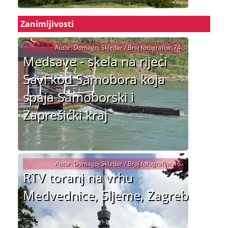
Zanimljivosti
Autor: Domagoj Skledar / Broj fotografija: 74
Medsave - skela na rijeci
Savi kod Samobora koja
spaja Samoborski i
Zaprešićki kraj
Autor: Domagoj Skledar / Broj fotografija: 16
RTV toranj na vrhu
Medvednice, Sljeme, Zagreb