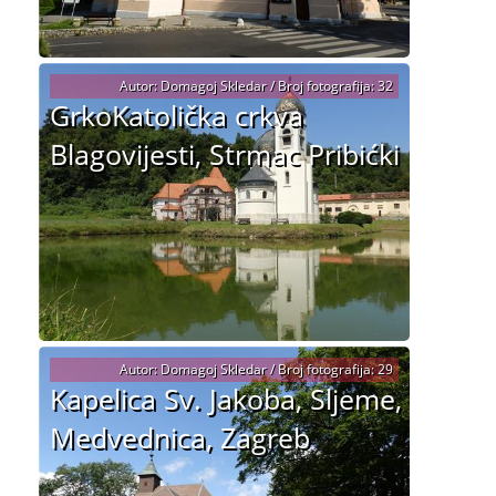
Autor: Domagoj Skledar / Broj fotografija: 32
GrkoKatolička crkva
Blagovijesti, Strmac Pribićki
Autor: Domagoj Skledar / Broj fotografija: 29
Kapelica Sv. Jakoba, Sljeme,
Medvednica, Zagreb