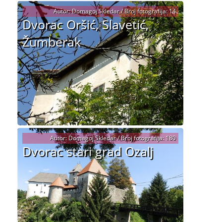
Autor: Domagoj Skledar / Broj fotografija: 14
Dvorac Oršić, Slavetić,
Žumberak
Autor: Domagoj Skledar / Broj fotografija: 180
Dvorac stari grad Ozalj