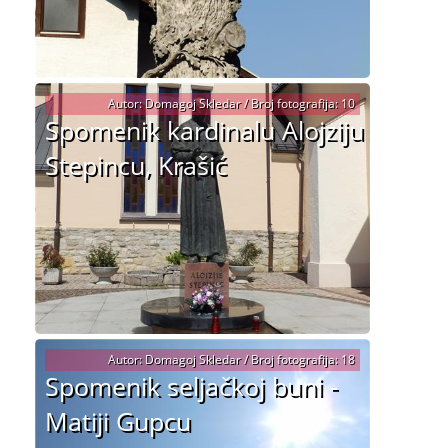
Autor: Domagoj Skledar / Broj fotografija: 10
Spomenik kardinalu Alojziju
Stepincu, Krašić
Autor: Domagoj Skledar / Broj fotografija: 18
Spomenik seljačkoj buni -
Matiji Gupcu