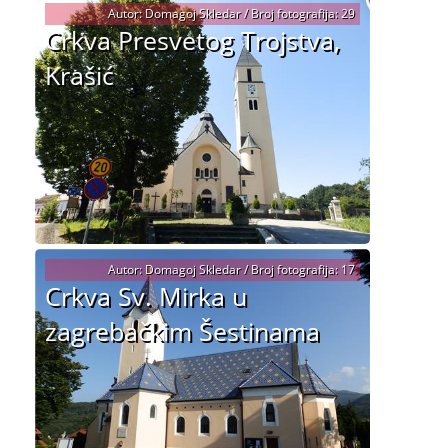
Autor: Domagoj Skledar / Broj fotografija: 29
Crkva Presvetog Trojstva,
Krašić
Autor: Domagoj Skledar / Broj fotografija: 17
Crkva Sv. Mirka u
zagrebačkim Šestinama