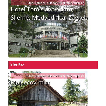
Autor: Domagoj Skledar / Broj fotografija: 17
Hotel Tomislavov dom,
Sljeme, Medvednica, Zagreb
Izletišta
Autor: Domagoj Skledar / Broj fotografija: 19
Majsecov mlin