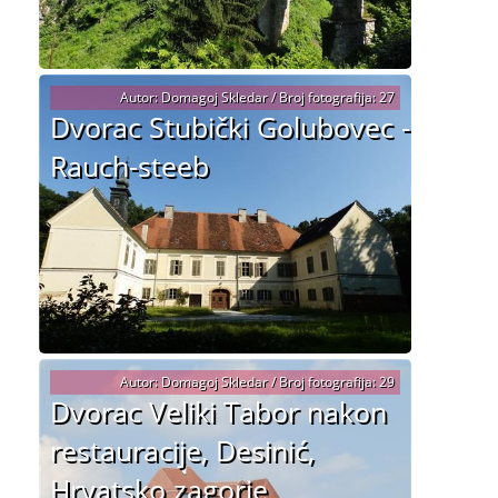
Autor: Domagoj Skledar / Broj fotografija: 27
Dvorac Stubički Golubovec -
Rauch-steeb
Autor: Domagoj Skledar / Broj fotografija: 29
Dvorac Veliki Tabor nakon
restauracije, Desinić,
Hrvatsko zagorje