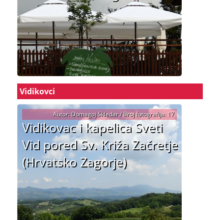
Vidikovci
Autor: Domagoj Skledar / Broj fotografija: 17
Vidikovac i kapelica Sveti
Vid pored Sv. Križa Začretje
(Hrvatsko Zagorje)