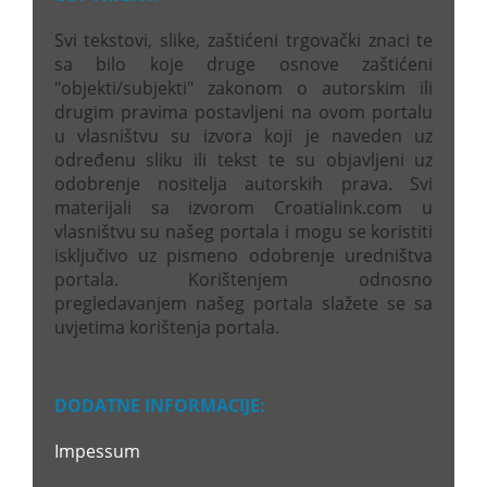
Svi tekstovi, slike, zaštićeni trgovački znaci te
sa bilo koje druge osnove zaštićeni
"objekti/subjekti" zakonom o autorskim ili
drugim pravima postavljeni na ovom portalu
u vlasništvu su izvora koji je naveden uz
određenu sliku ili tekst te su objavljeni uz
odobrenje nositelja autorskih prava. Svi
materijali sa izvorom Croatialink.com u
vlasništvu su našeg portala i mogu se koristiti
isključivo uz pismeno odobrenje uredništva
portala. Korištenjem odnosno
pregledavanjem našeg portala slažete se sa
uvjetima korištenja portala.
DODATNE INFORMACIJE:
Impessum