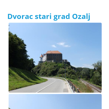
Dvorac stari grad Ozalj