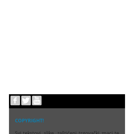
COPYRIGHT!
Svi tekstovi, slike, zaštićeni trgovački znaci te