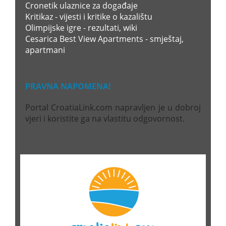
Cronetik ulaznice za događaje
Kritikaz - vijesti i kritike o kazalištu
Olimpijske igre - rezultati, wiki
Cesarica Best View Apartments - smještaj,
apartmani
PRAVNA NAPOMENA!
Portal CroatiaLink.com napravljen je u dobroj
vjeri i koristite ga na vlastitu odgovornost.