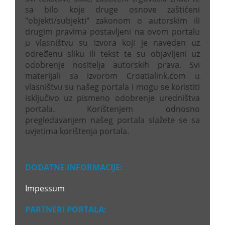
sa bilo koje druge osnove zaštićeni
"objekti/subjekti" zakonom o autorskim ili
drugim pravima postavljeni na ovom portalu
u vlasništvu su izvora koji je naveden uz
određenu sliku ili tekst te su objavljeni uz
odobrenje nositelja autorskih prava. Svi
materijali sa izvorom Croatialink.com u
vlasništvu su našeg portala i mogu se koristiti
isključivo uz pismeno odobrenje uredništva
portala. Korištenjem odnosno
pregledavanjem našeg portala slažete se sa
uvjetima korištenja portala.
DODATNE INFORMACIJE:
Impessum
PARTNERI PORTALA: