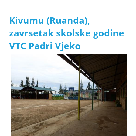
Kivumu (Ruanda),
zavrsetak skolske godine
VTC Padri Vjeko