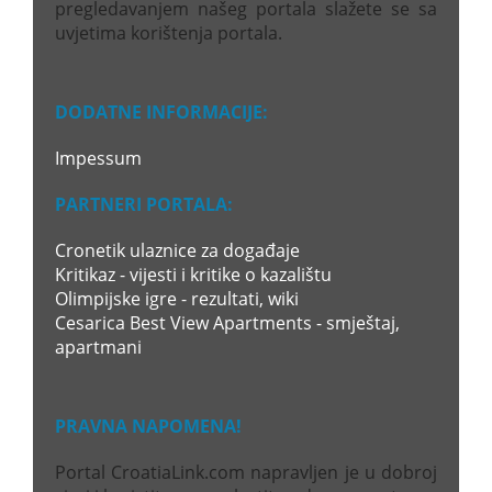
pregledavanjem našeg portala slažete se sa
uvjetima korištenja portala.
DODATNE INFORMACIJE:
Impessum
PARTNERI PORTALA:
Cronetik ulaznice za događaje
Kritikaz - vijesti i kritike o kazalištu
Olimpijske igre - rezultati, wiki
Cesarica Best View Apartments - smještaj,
apartmani
PRAVNA NAPOMENA!
Portal CroatiaLink.com napravljen je u dobroj