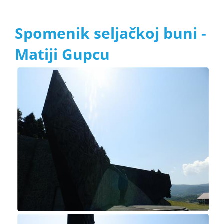
Spomenik seljačkoj buni -
Matiji Gupcu