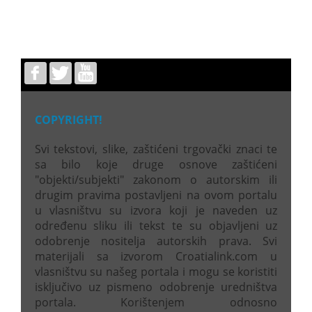
COPYRIGHT!
Svi tekstovi, slike, zaštićeni trgovački znaci te
sa bilo koje druge osnove zaštićeni
"objekti/subjekti" zakonom o autorskim ili
drugim pravima postavljeni na ovom portalu
u vlasništvu su izvora koji je naveden uz
određenu sliku ili tekst te su objavljeni uz
odobrenje nositelja autorskih prava. Svi
materijali sa izvorom Croatialink.com u
vlasništvu su našeg portala i mogu se koristiti
isključivo uz pismeno odobrenje uredništva
portala. Korištenjem odnosno