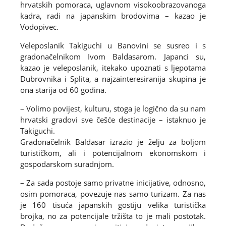
hrvatskih pomoraca, uglavnom visokoobrazovanoga
kadra, radi na japanskim brodovima – kazao je
Vodopivec.
Veleposlanik Takiguchi u Banovini se susreo i s
gradonačelnikom Ivom Baldasarom. Japanci su,
kazao je veleposlanik, itekako upoznati s ljepotama
Dubrovnika i Splita, a najzainteresiranija skupina je
ona starija od 60 godina.
– Volimo povijest, kulturu, stoga je logično da su nam
hrvatski gradovi sve češće destinacije – istaknuo je
Takiguchi.
Gradonačelnik Baldasar izrazio je želju za boljom
turističkom, ali i potencijalnom ekonomskom i
gospodarskom suradnjom.
– Za sada postoje samo privatne inicijative, odnosno,
osim pomoraca, povezuje nas samo turizam. Za nas
je 160 tisuća japanskih gostiju velika turistička
brojka, no za potencijale tržišta to je mali postotak.