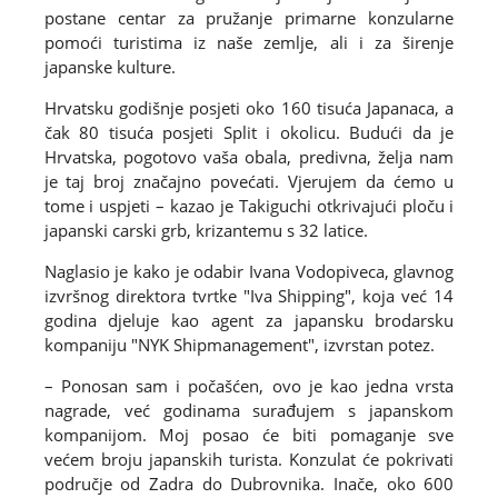
postane centar za pružanje primarne konzularne
pomoći turistima iz naše zemlje, ali i za širenje
japanske kulture.
Hrvatsku godišnje posjeti oko 160 tisuća Japanaca, a
čak 80 tisuća posjeti Split i okolicu. Budući da je
Hrvatska, pogotovo vaša obala, predivna, želja nam
je taj broj značajno povećati. Vjerujem da ćemo u
tome i uspjeti – kazao je Takiguchi otkrivajući ploču i
japanski carski grb, krizantemu s 32 latice.
Naglasio je kako je odabir Ivana Vodopiveca, glavnog
izvršnog direktora tvrtke "Iva Shipping", koja već 14
godina djeluje kao agent za japansku brodarsku
kompaniju "NYK Shipmanagement", izvrstan potez.
– Ponosan sam i počašćen, ovo je kao jedna vrsta
nagrade, već godinama surađujem s japanskom
kompanijom. Moj posao će biti pomaganje sve
većem broju japanskih turista. Konzulat će pokrivati
područje od Zadra do Dubrovnika. Inače, oko 600