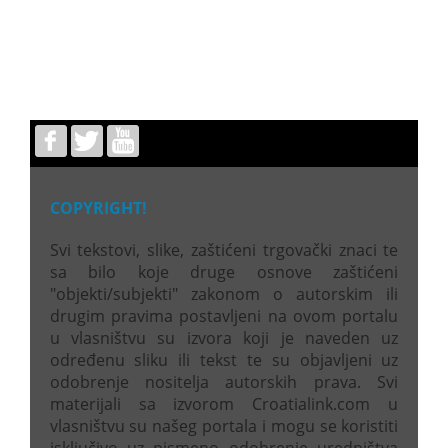
COPYRIGHT!
Svi tekstovi, slike, zaštićeni trgovački znaci te
sa bilo koje druge osnove zaštićeni
"objekti/subjekti" zakonom o autorskim ili
drugim pravima postavljeni na ovom portalu
u vlasništvu su izvora koji je naveden uz
određenu sliku ili tekst te su objavljeni uz
odobrenje nositelja autorskih prava. Svi
materijali sa izvorom Croatialink.com u
vlasništvu su našeg portala i mogu se koristiti