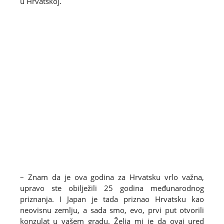
u Hrvatskoj.
– Znam da je ova godina za Hrvatsku vrlo važna,
upravo ste obilježili 25 godina međunarodnog
priznanja. I Japan je tada priznao Hrvatsku kao
neovisnu zemlju, a sada smo, evo, prvi put otvorili
konzulat u vašem gradu. Želja mi je da ovaj ured