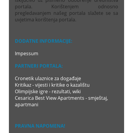
isključivo uz pismeno odobrenje uredništva
portala. Korištenjem odnosno
pregledavanjem našeg portala slažete se sa
uvjetima korištenja portala.
DODATNE INFORMACIJE:
Impessum
PARTNERI PORTALA:
Cronetik ulaznice za događaje
Kritikaz - vijesti i kritike o kazalištu
Olimpijske igre - rezultati, wiki
Cesarica Best View Apartments - smještaj,
apartmani
PRAVNA NAPOMENA!