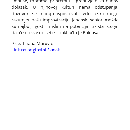
Doduše, moramo pripremiti i preduvjete za njihov
dolazak. U njihovoj kulturi nema odstupanja,
dogovori se moraju ispoštovati, vrlo teško mogu
razumjeti našu improvizaciju. Japanski seniori možda
su najbolji gosti, mislim na potencijal tržišta, stoga,
dat ćemo sve od sebe – zaključio je Baldasar.
Piše: Tihana Marović
Link na originalni članak