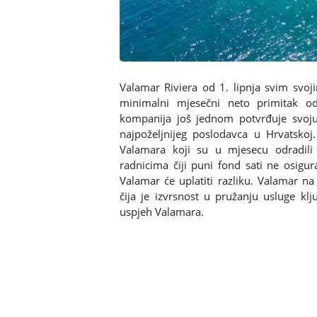
Valamar Riviera od 1. lipnja svim svoj
minimalni mjesečni neto primitak o
kompanija još jednom potvrđuje svoju 
najpoželjnijeg poslodavca u Hrvatskoj.
Valamara koji su u mjesecu odradili
radnicima čiji puni fond sati ne osigu
Valamar će uplatiti razliku. Valamar n
čija je izvrsnost u pružanju usluge klj
uspjeh Valamara.