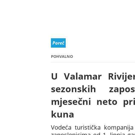
Poreč
POHVALNO
U Valamar Rivijer
sezonskih zapo
mjesečni neto pri
kuna
Vodeća turistička kompanija
zaposlenicima od 1. lipnja g