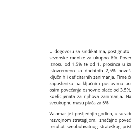
U dogovoru sa sindikatima, postignuto 
sezonske radnike za ukupno 6%. Poveća
iznosu od 1,5% te od 1. prosinca u i
istovremeno za dodatnih 2,5% poveća
ključnih i deficitarnih zanimanja. Time 
zaposlenika na ključnim poslovima popu
osim povećanja osnovne plaće od 3,5%, 
koeficijenata za njihova zanimanja. 
sveukupnu masu plaća za 6%.
Valamar je i posljednjih godina, u surad
razvojnom strategijom, značajno poveća
rezultat sveobuhvatnog strateškog pris