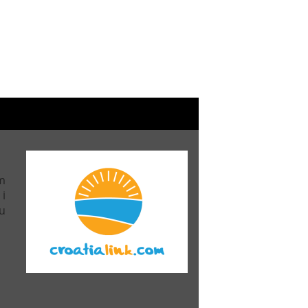
m
 i
u