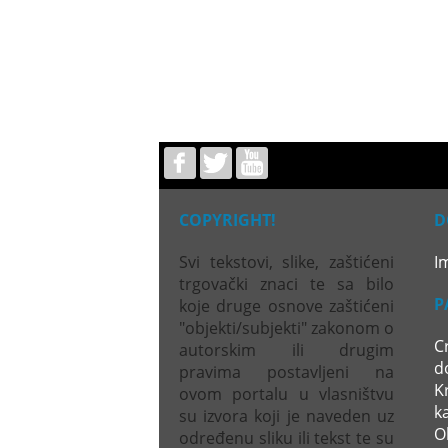
COPYRIGHT!
D
Svi tekstovi, slike, zaštićeni
I
trgovački znaci te sa bilo
P
koje druge osnove zaštićeni
"objekti/subjekti" zakonom o
C
autorskim ili drugim
d
pravima postavljeni na
Kr
ovom portalu u vlasništvu
k
su izvora koji je naveden uz
Ol
određenu sliku ili tekst te su