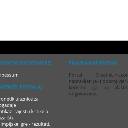
ODATNE INFORMACIJE:
PRAVNA NAPOMENA!
mpessum
Portal CroatiaLink.co
napravljen je u dobroj vjeri
ARTNERI PORTALA:
koristite ga na vlastit
odgovornost.
ronetik ulaznice za
ogađaje
itikaz - vijesti i kritike o
azalištu
impijske igre - rezultati,