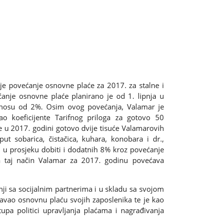
je povećanje osnovne plaće za 2017. za stalne i
nje osnovne plaće planirano je od 1. lipnja u
znosu od 2%. Osim ovog povećanja, Valamar je
o koeficijente Tarifnog priloga za gotovo 50
će u 2017. godini gotovo dvije tisuće Valamarovih
t sobarica, čistačica, kuhara, konobara i dr.,
u prosjeku dobiti i dodatnih 8% kroz povećanje
Na taj način Valamar za 2017. godinu povećava
nji sa socijalnim partnerima i u skladu sa svojom
vao osnovnu plaću svojih zaposlenika te je kao
tupa politici upravljanja plaćama i nagrađivanja