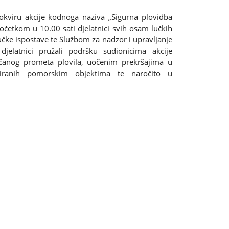
okviru akcije kodnoga naziva „Sigurna plovidba
početkom u 10.00 sati djelatnici svih osam lučkih
lučke ispostave te Službom za nadzor i upravljanje
jelatnici pružali podršku sudionicima akcije
anog prometa plovila, uočenim prekršajima u
ificiranih pomorskim objektima te naročito u