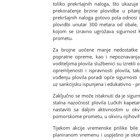
toliko prekršajnih naloga, što ukazuje
prekoračenje brzine plovidbe u pita
prekršajnih naloga gotovo pola odnosi n
plovidbi unutar 300 metara od obale, a 
kojom se izravno ugrožava sigurnost 
prometu.
Za brojne uočene manje nedostatke 
popratne opreme, kao i nepoznavanja
voditeljima plovila službenici su izrekli
opremljenosti i ispravnosti plovila, t
vođenju plovila poradi opće sigurnost
uz sankcijsku ispunjena i edukativno - 
Zaključno se može istaknuti da je sig
stalna nazočnost plovila Lučkih kapetan
nastaviti sa daljim aktivnostim u ok
pomorskome prometu, u okviru njihovih
Tijekom akcije vremenske prilike bile
planiranom vremenu i uspješno je okon