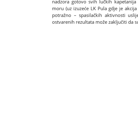
nadzora gotovo svih lučkih kapetanija n
moru (uz izuzeće LK Pula gdje je akcij
potražno – spasilačkih aktivnosti us
ostvarenih rezultata može zaključiti da su