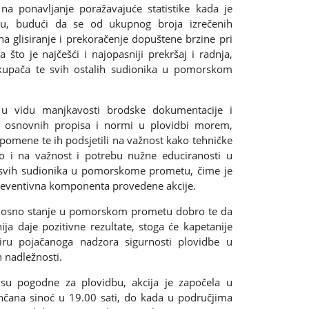
 na ponavljanje poražavajuće statistike kada je
nju, budući da se od ukupnog broja izrečenih
a glisiranje i prekoračenje dopuštene brzine pri
što je najčešći i najopasniji prekršaj i radnja,
kupača te svih ostalih sudionika u pomorskom
u vidu manjkavosti brodske dokumentacije i
 osnovnih propisa i normi u plovidbi morem,
 opomene te ih podsjetili na važnost kako tehničke
ako i na važnost i potrebu nužne educiranosti u
i svih sudionika u pomorskome prometu, čime je
preventivna komponenta provedene akcije.
urnosno stanje u pomorskom prometu dobro te da
ija daje pozitivne rezultate, stoga će kapetanije
viru pojačanoga nadzora sigurnosti plovidbe u
 nadležnosti.
 su pogodne za plovidbu, akcija je započela u
čana sinoć u 19.00 sati, do kada u područjima