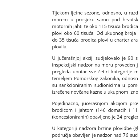
Tijekom ljetne sezone, odnosno, u ra
morem u prosjeku samo pod hrvatsk
motornih jahti te oko 115 tisuća brodic
plovi oko 60 tisuća. Od ukupnog broja r
do 35 tisuća brodica plovi u charter ar
plovila.
U jučerašnjoj akciji sudjelovalo je 90 
inspekcijski nadzor na moru proveden j
pregleda unutar sve četiri kategorije
temeljem Pomorskog zakonika, odnosno,
su sankcioniranim sudionicima u pomo
izrečene novčane kazne u ukupnom izno
Pojedinačno, jučerašnjom akcijom pr
brodicom i jahtom (146 domaćih i 115 
(koncesioniranih) obavljeno je 24 pregle
U kategoriji nadzora brzine plovidbe (gl
područja obavljen je nadzor nad 76 sud