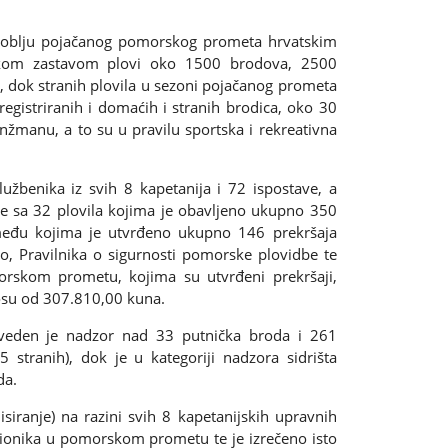
zdoblju pojačanog pomorskog prometa hrvatskim
om zastavom plovi oko 1500 brodova, 2500
a, dok stranih plovila u sezoni pojačanog prometa
egistriranih i domaćih i stranih brodica, oko 30
anžmanu, a to su u pravilu sportska i rekreativna
službenika iz svih 8 kapetanija i 72 ispostave, a
e sa 32 plovila kojima je obavljeno ukupno 350
 među kojima je utvrđeno ukupno 146 prekršaja
 Pravilnika o sigurnosti pomorske plovidbe te
rskom prometu, kojima su utvrđeni prekršaji,
su od 307.810,00 kuna.
oveden je nadzor nad 33 putnička broda i 261
stranih), dok je u kategoriji nadzora sidrišta
da.
isiranje) na razini svih 8 kapetanijskih upravnih
ionika u pomorskom prometu te je izrečeno isto