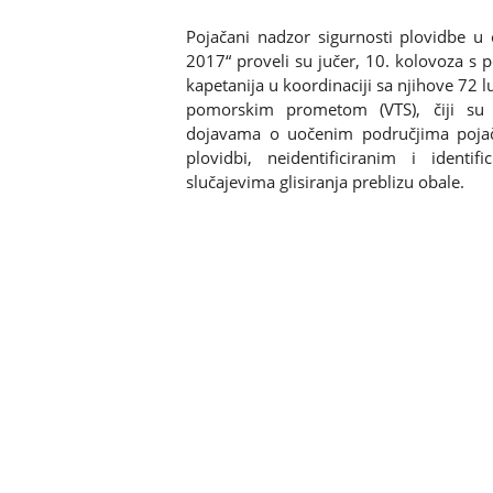
Pojačani nadzor sigurnosti plovidbe u 
2017“ proveli su jučer, 10. kolovoza s 
kapetanija u koordinaciji sa njihove 72 
pomorskim prometom (VTS), čiji su d
dojavama o uočenim područjima pojač
plovidbi, neidentificiranim i ident
slučajevima glisiranja preblizu obale.