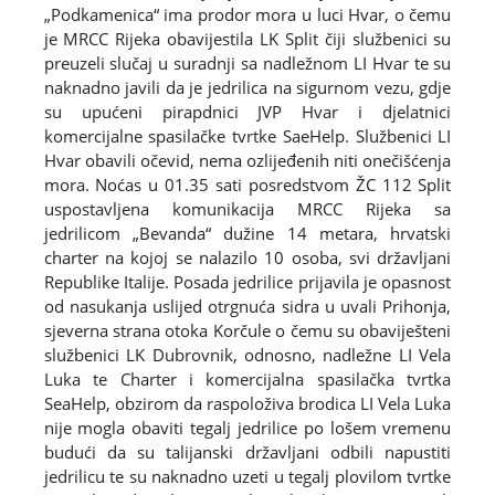
„Podkamenica“ ima prodor mora u luci Hvar, o čemu
je MRCC Rijeka obavijestila LK Split čiji službenici su
preuzeli slučaj u suradnji sa nadležnom LI Hvar te su
naknadno javili da je jedrilica na sigurnom vezu, gdje
su upućeni pirapdnici JVP Hvar i djelatnici
komercijalne spasilačke tvrtke SaeHelp. Službenici LI
Hvar obavili očevid, nema ozlijeđenih niti onečišćenja
mora. Noćas u 01.35 sati posredstvom ŽC 112 Split
uspostavljena komunikacija MRCC Rijeka sa
jedrilicom „Bevanda“ dužine 14 metara, hrvatski
charter na kojoj se nalazilo 10 osoba, svi državljani
Republike Italije. Posada jedrilice prijavila je opasnost
od nasukanja uslijed otrgnuća sidra u uvali Prihonja,
sjeverna strana otoka Korčule o čemu su obaviješteni
službenici LK Dubrovnik, odnosno, nadležne LI Vela
Luka te Charter i komercijalna spasilačka tvrtka
SeaHelp, obzirom da raspoloživa brodica LI Vela Luka
nije mogla obaviti tegalj jedrilice po lošem vremenu
budući da su talijanski državljani odbili napustiti
jedrilicu te su naknadno uzeti u tegalj plovilom tvrtke