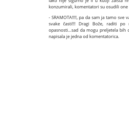
Iako nije sigurno je li u kutiji zaista h
konzumirali, komentatori su osudili one 
- SRAMOTA!!!!, pa da sam ja tamo sve vas
svake časti!!! Dragi Bože, raditi po 
opasnosti...sad da mogu preljetela bih do
napisala je jedna od komentatorica.