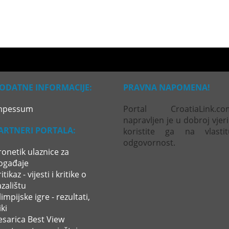
ODATNE INFORMACIJE:
PRAVNA NAPOMENA!
mpessum
Portal CroatiaLink.co
napravljen je u dobroj vjeri
ARTNERI PORTALA:
koristite ga na vlastit
odgovornost.
ronetik ulaznice za
ogađaje
itikaz - vijesti i kritike o
azalištu
impijske igre - rezultati,
ki
esarica Best View