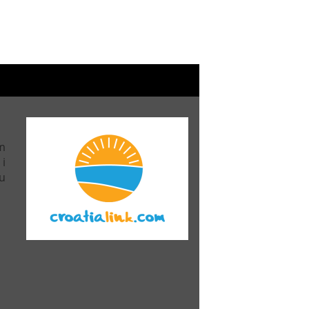
m
 i
u