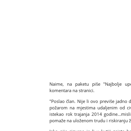
Naime, na paketu piše "Najbolje upot
komentara na stranici.
"Poslao član. Nije li ovo previše jadno
požarom na mjestima udaljenim od civ
istekao rok trajanja 2014 godine...misl
pomaže na uloženom trudu i riskiranju živo