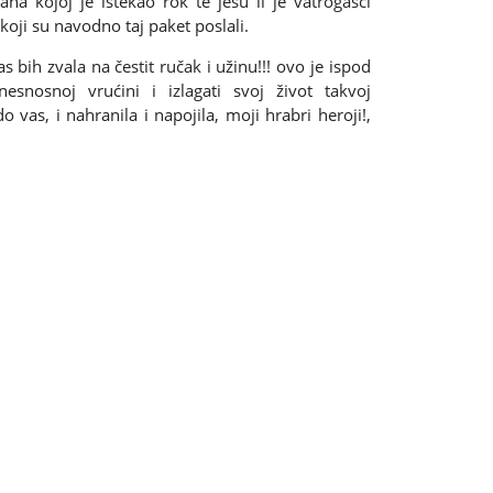
rana kojoj je istekao rok te jesu li je vatrogasci
koji su navodno taj paket poslali.
 bih zvala na čestit ručak i užinu!!! ovo je ispod
nesnosnoj vrućini i izlagati svoj život takvoj
 vas, i nahranila i napojila, moji hrabri heroji!,