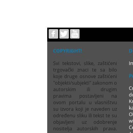
COPYRIGHT!
D
Svi tekstovi, slike, zaštićeni
I
trgovački znaci te sa bilo
P
koje druge osnove zaštićeni
"objekti/subjekti" zakonom o
C
autorskim ili drugim
d
pravima postavljeni na
Kr
ovom portalu u vlasništvu
k
su izvora koji je naveden uz
Ol
određenu sliku ili tekst te su
wi
objavljeni uz odobrenje
C
nositelja autorskih prava.