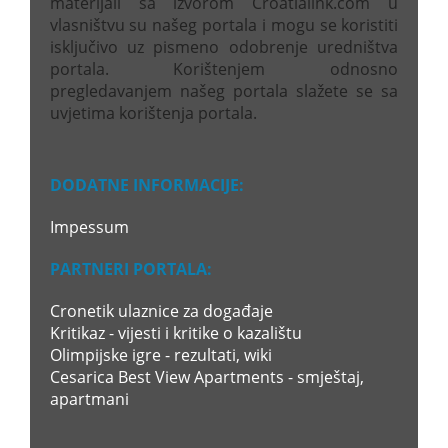
materijali sa izvorom Croatialink.com u
vlasništvu su našeg portala i mogu se koristiti
isključivo uz pismeno odobrenje uredništva
portala. Korištenjem odnosno
pregledavanjem našeg portala slažete se sa
uvjetima korištenja portala.
DODATNE INFORMACIJE:
Impessum
PARTNERI PORTALA:
Cronetik ulaznice za događaje
Kritikaz - vijesti i kritike o kazalištu
Olimpijske igre - rezultati, wiki
Cesarica Best View Apartments - smještaj,
apartmani