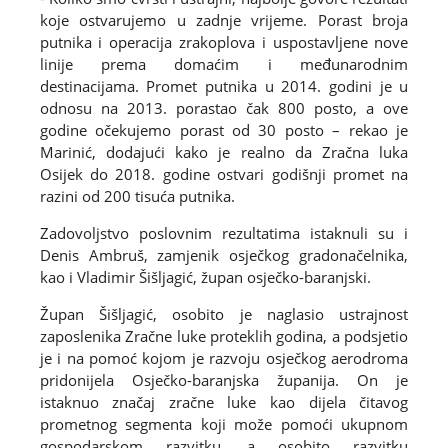
koje ostvarujemo u zadnje vrijeme. Porast broja
putnika i operacija zrakoplova i uspostavljene nove
linije prema domaćim i međunarodnim
destinacijama. Promet putnika u 2014. godini je u
odnosu na 2013. porastao čak 800 posto, a ove
godine očekujemo porast od 30 posto – rekao je
Marinić, dodajući kako je realno da Zračna luka
Osijek do 2018. godine ostvari godišnji promet na
razini od 200 tisuća putnika.
Zadovoljstvo poslovnim rezultatima istaknuli su i
Denis Ambruš, zamjenik osječkog gradonačelnika,
kao i Vladimir Šišljagić, župan osječko-baranjski.
Župan Šišljagić, osobito je naglasio ustrajnost
zaposlenika Zračne luke proteklih godina, a podsjetio
je i na pomoć kojom je razvoju osječkog aerodroma
pridonijela Osječko-baranjska županija. On je
istaknuo značaj zračne luke kao dijela čitavog
prometnog segmenta koji može pomoći ukupnom
gospodarskom razvitku, a osobito razvitku