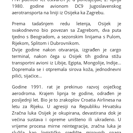
1980. godine avionom DC9 Jugoslavenskog
aerotransporta na liniji iz Osijeka ka Zagrebu.
Prema tadašnjem redu letenja, Osijek je
svakodnevno bio povezan sa Zagrebom, dva puta
tjedno s Beogradom, a sezonskim linijama s Pulom,
Rijekom, Splitom i Dubrovnikom.
Dvije godine nakon otvaranja, izgrađen je cargo
terminal, nakon čega u Osijek tih godina stižu
transportni avioni iz Libije, Egipta, Mongolije, Indije...
Dopremala se i otpremala sirova koža, jednodnevni
pilići, sijaćice...
Godine 1991. rat je prekinuo razvoj osječkog
aerodroma. Krajem lipnja te godine, odrađen je
posljednji let. Bio je to zrakoplov Croatia Airlinesa na
letu za Rijeku. U agresiji na Republiku Hrvatsku
Zračna luka Osijek je okupirana, devastirana dok je
većina sustava i opreme uništeno ili ukradeno. U
vrijeme procesa mirne reintegracije, zračna luka je
služila kao logističko središte mirovnih snaga