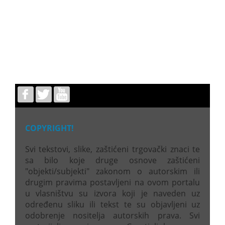
COPYRIGHT!
Svi tekstovi, slike, zaštićeni trgovački znaci te
sa bilo koje druge osnove zaštićeni
"objekti/subjekti" zakonom o autorskim ili
drugim pravima postavljeni na ovom portalu
u vlasništvu su izvora koji je naveden uz
određenu sliku ili tekst te su objavljeni uz
odobrenje nositelja autorskih prava. Svi