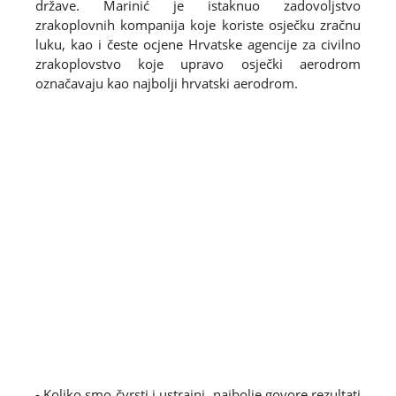
države. Marinić je istaknuo zadovoljstvo
zrakoplovnih kompanija koje koriste osječku zračnu
luku, kao i česte ocjene Hrvatske agencije za civilno
zrakoplovstvo koje upravo osječki aerodrom
označavaju kao najbolji hrvatski aerodrom.
- Koliko smo čvrsti i ustrajni, najbolje govore rezultati