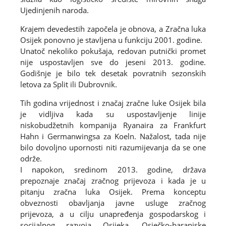
Ujedinjenih naroda.
Krajem devedestih započela je obnova, a Zračna luka
Osijek ponovno je stavljena u funkciju 2001. godine.
Unatoč nekoliko pokušaja, redovan putnički promet
nije uspostavljen sve do jeseni 2013. godine.
Godišnje je bilo tek desetak povratnih sezonskih
letova za Split ili Dubrovnik.
Tih godina vrijednost i značaj zračne luke Osijek bila
je vidljiva kada su uspostavljenje linije
niskobudžetnih kompanija Ryanaira za Frankfurt
Hahn i Germanwingsa za Koeln. Nažalost, tada nije
bilo dovoljno upornosti niti razumijevanja da se one
održe.
I napokon, sredinom 2013. godine, država
prepoznaje značaj zračnog prijevoza i kada je u
pitanju zračna luka Osijek. Prema konceptu
obveznosti obavljanja javne usluge zračnog
prijevoza, a u cilju unapređenja gospodarskog i
socijalnog razvoja Osijeka, Osječko-baranjske