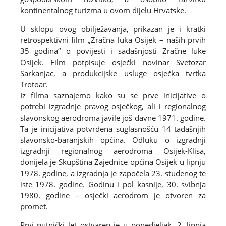
kontinentalnog turizma u ovom dijelu Hrvatske.
U sklopu ovog obilježavanja, prikazan je i kratki
retrospektivni film „Zračna luka Osijek – naših prvih
35 godina“ o povijesti i sadašnjosti Zračne luke
Osijek. Film potpisuje osječki novinar Svetozar
Sarkanjac, a produkcijske usluge osječka tvrtka
Trotoar.
Iz filma saznajemo kako su se prve inicijative o
potrebi izgradnje pravog osječkog, ali i regionalnog
slavonskog aerodroma javile još davne 1971. godine.
Ta je inicijativa potvrđena suglasnošću 14 tadašnjih
slavonsko-baranjskih općina. Odluku o izgradnji
izgradnji regionalnog aerodroma Osijek-Klisa,
donijela je Skupština Zajednice općina Osijek u lipnju
1978. godine, a izgradnja je započela 23. studenog te
iste 1978. godine. Godinu i pol kasnije, 30. svibnja
1980. godine – osječki aerodrom je otvoren za
promet.
Prvi putnički let ostvaren je u ponedjeljak, 2. lipnja