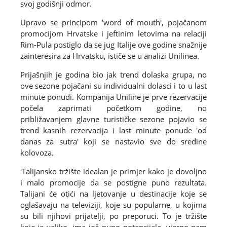
svoj godišnji odmor.
Upravo se principom 'word of mouth', pojačanom
promocijom Hrvatske i jeftinim letovima na relaciji
Rim-Pula postiglo da se jug Italije ove godine snažnije
zainteresira za Hrvatsku, ističe se u analizi Unilinea.
Prijašnjih je godina bio jak trend dolaska grupa, no
ove sezone pojačani su individualni dolasci i to u last
minute ponudi. Kompanija Uniline je prve rezervacije
počela zaprimati početkom godine, no
približavanjem glavne turističke sezone pojavio se
trend kasnih rezervacija i last minute ponude 'od
danas za sutra' koji se nastavio sve do sredine
kolovoza.
'Talijansko tržište idealan je primjer kako je dovoljno
i malo promocije da se postigne puno rezultata.
Talijani će otići na ljetovanje u destinacije koje se
oglašavaju na televiziji, koje su popularne, u kojima
su bili njihovi prijatelji, po preporuci. To je tržište