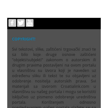
COPYRIGHT!
Svi tekstovi, slike, zaštićeni trgovački znaci te
sa bilo koje druge osnove zaštićeni
"objekti/subjekti" zakonom o autorskim ili
drugim pravima postavljeni na ovom portalu
u vlasništvu su izvora koji je naveden uz
određenu sliku ili tekst te su objavljeni uz
odobrenje nositelja autorskih prava. Svi
materijali sa izvorom Croatialink.com u
vlasništvu su našeg portala i mogu se koristiti
isključivo uz pismeno odobrenje uredništva
portala. Korištenjem odnosno
pregledavanjem našeg portala slažete se sa