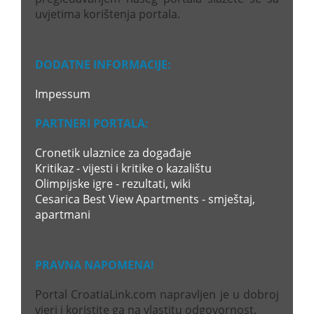
uvjetima korištenja portala.
DODATNE INFORMACIJE:
Impessum
PARTNERI PORTALA:
Cronetik ulaznice za događaje
Kritikaz - vijesti i kritike o kazalištu
Olimpijske igre - rezultati, wiki
Cesarica Best View Apartments - smještaj,
apartmani
PRAVNA NAPOMENA!
Portal CroatiaLink.com napravljen je u dobroj
vjeri i koristite ga na vlastitu odgovornost.