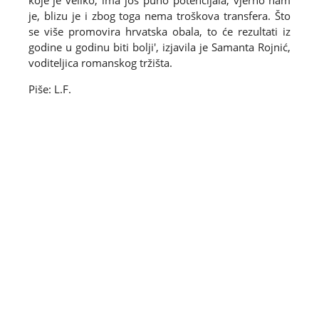
koje je veliko, ima još puno potencijala, vjerno nam
je, blizu je i zbog toga nema troškova transfera. Što
se više promovira hrvatska obala, to će rezultati iz
godine u godinu biti bolji', izjavila je Samanta Rojnić,
voditeljica romanskog tržišta.
Piše: L.F.