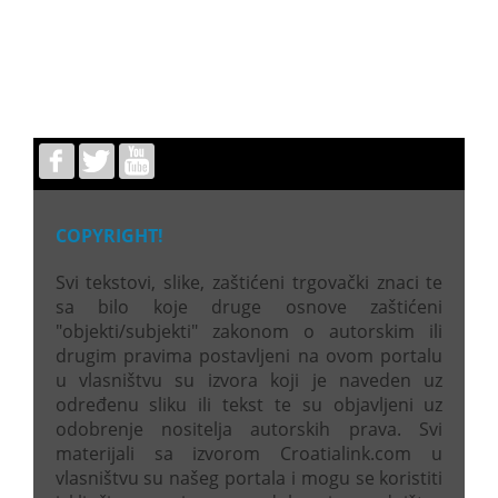
COPYRIGHT!
Svi tekstovi, slike, zaštićeni trgovački znaci te
sa bilo koje druge osnove zaštićeni
"objekti/subjekti" zakonom o autorskim ili
drugim pravima postavljeni na ovom portalu
u vlasništvu su izvora koji je naveden uz
određenu sliku ili tekst te su objavljeni uz
odobrenje nositelja autorskih prava. Svi
materijali sa izvorom Croatialink.com u
vlasništvu su našeg portala i mogu se koristiti