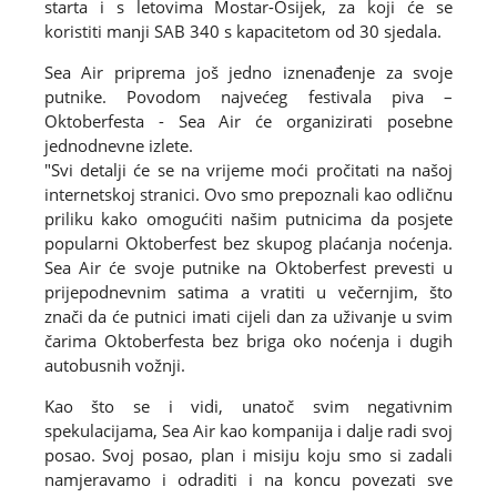
starta i s letovima Mostar-Osijek, za koji će se
koristiti manji SAB 340 s kapacitetom od 30 sjedala.
Sea Air priprema još jedno iznenađenje za svoje
putnike. Povodom najvećeg festivala piva –
Oktoberfesta - Sea Air će organizirati posebne
jednodnevne izlete.
"Svi detalji će se na vrijeme moći pročitati na našoj
internetskoj stranici. Ovo smo prepoznali kao odličnu
priliku kako omogućiti našim putnicima da posjete
popularni Oktoberfest bez skupog plaćanja noćenja.
Sea Air će svoje putnike na Oktoberfest prevesti u
prijepodnevnim satima a vratiti u večernjim, što
znači da će putnici imati cijeli dan za uživanje u svim
čarima Oktoberfesta bez briga oko noćenja i dugih
autobusnih vožnji.
Kao što se i vidi, unatoč svim negativnim
spekulacijama, Sea Air kao kompanija i dalje radi svoj
posao. Svoj posao, plan i misiju koju smo si zadali
namjeravamo i odraditi i na koncu povezati sve