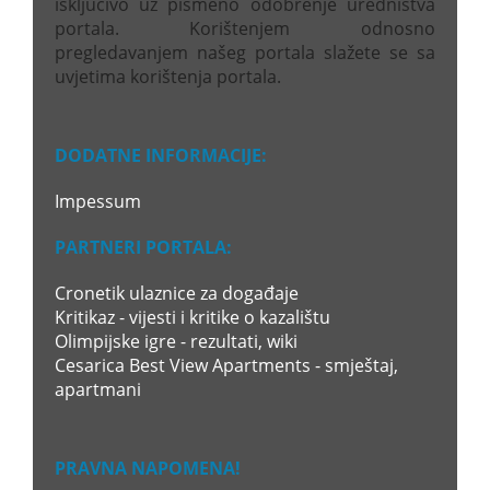
isključivo uz pismeno odobrenje uredništva
portala. Korištenjem odnosno
pregledavanjem našeg portala slažete se sa
uvjetima korištenja portala.
DODATNE INFORMACIJE:
Impessum
PARTNERI PORTALA:
Cronetik ulaznice za događaje
Kritikaz - vijesti i kritike o kazalištu
Olimpijske igre - rezultati, wiki
Cesarica Best View Apartments - smještaj,
apartmani
PRAVNA NAPOMENA!