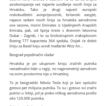
aviokompanije već najavile uvođenje novih linija za
Hrvatsku. Tako je drugi najveći europski
niskobudžetni avioprijevoznik, britanski easyJet,
najavio sedam novih linija za hrvatske aerodrome
ove sezone, moćni Emirates iz Ujedinjenih Arapskih
Emirata, pak, od lipnja kreće s dnevnim letovima
Dubai – Zagreb, i to sa širokotrupnim zrakoplovom
Boeing 777 kapaciteta 364 sjedala, Osijek će dobiti
liniju za Basel koju uvodi mađarski Wizz Air...
Beograd pojedinačni vladar
Hrvatska je po ukupnom broju zračnih putnika
nenadmašni lider u regiji, no najprometniji aerodrom
na ovim prostorima nije u Hrvatskoj.
To je beogradski Nikola Tesla koji je lani opslužio
gotovo pet milijuna putnika. To su i gotovo svi zračni
putnici u Srbiji, još je preko niškog aerodroma prošlo
oko 120.000 putnika.