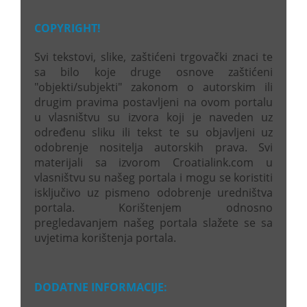
COPYRIGHT!
Svi tekstovi, slike, zaštićeni trgovački znaci te
sa bilo koje druge osnove zaštićeni
"objekti/subjekti" zakonom o autorskim ili
drugim pravima postavljeni na ovom portalu
u vlasništvu su izvora koji je naveden uz
određenu sliku ili tekst te su objavljeni uz
odobrenje nositelja autorskih prava. Svi
materijali sa izvorom Croatialink.com u
vlasništvu su našeg portala i mogu se koristiti
isključivo uz pismeno odobrenje uredništva
portala. Korištenjem odnosno
pregledavanjem našeg portala slažete se sa
uvjetima korištenja portala.
DODATNE INFORMACIJE: