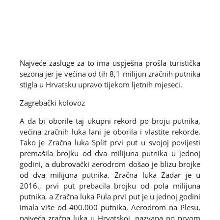
Najveće zasluge za to ima uspješna prošla turistička
sezona jer je većina od tih 8,1 milijun zračnih putnika
stigla u Hrvatsku upravo tijekom ljetnih mjeseci.
Zagrebački kolovoz
A da bi oborile taj ukupni rekord po broju putnika,
većina zračnih luka lani je oborila i vlastite rekorde.
Tako je Zračna luka Split prvi put u svojoj povijesti
premašila brojku od dva milijuna putnika u jednoj
godini, a dubrovački aerodrom došao je blizu brojke
od dva milijuna putnika. Zračna luka Zadar je u
2016., prvi put prebacila brojku od pola milijuna
putnika, a Zračna luka Pula prvi put je u jednoj godini
imala više od 400.000 putnika. Aerodrom na Plesu,
najveća zračna luka u Hrvatskoj, nazvana po prvom