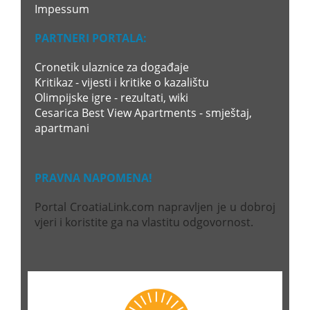
Impessum
PARTNERI PORTALA:
Cronetik ulaznice za događaje
Kritikaz - vijesti i kritike o kazalištu
Olimpijske igre - rezultati, wiki
Cesarica Best View Apartments - smještaj,
apartmani
PRAVNA NAPOMENA!
Portal CroatiaLink.com napravljen je u dobroj
vjeri i koristite ga na vlastitu odgovornost.