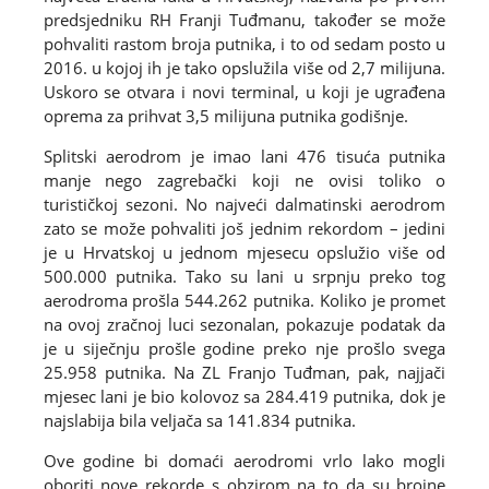
predsjedniku RH Franji Tuđmanu, također se može
pohvaliti rastom broja putnika, i to od sedam posto u
2016. u kojoj ih je tako opslužila više od 2,7 milijuna.
Uskoro se otvara i novi terminal, u koji je ugrađena
oprema za prihvat 3,5 milijuna putnika godišnje.
Splitski aerodrom je imao lani 476 tisuća putnika
manje nego zagrebački koji ne ovisi toliko o
turističkoj sezoni. No najveći dalmatinski aerodrom
zato se može pohvaliti još jednim rekordom – jedini
je u Hrvatskoj u jednom mjesecu opslužio više od
500.000 putnika. Tako su lani u srpnju preko tog
aerodroma prošla 544.262 putnika. Koliko je promet
na ovoj zračnoj luci sezonalan, pokazuje podatak da
je u siječnju prošle godine preko nje prošlo svega
25.958 putnika. Na ZL Franjo Tuđman, pak, najjači
mjesec lani je bio kolovoz sa 284.419 putnika, dok je
najslabija bila veljača sa 141.834 putnika.
Ove godine bi domaći aerodromi vrlo lako mogli
oboriti nove rekorde s obzirom na to da su brojne