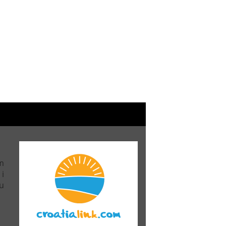
m
 i
u