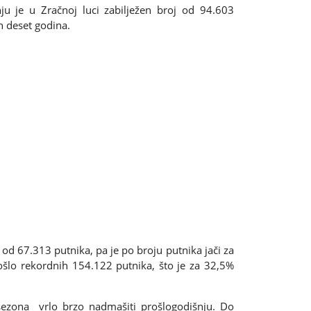
ipnju je u Zračnoj luci zabilježen broj od 94.603
ih deset godina.
j od 67.313 putnika, pa je po broju putnika jači za
ošlo rekordnih 154.122 putnika, što je za 32,5%
 sezona vrlo brzo nadmašiti prošlogodišnju. Do