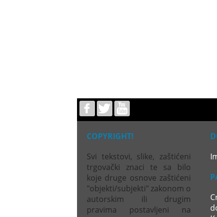
COPYRIGHT!
D
Svi tekstovi, slike, zaštićeni
I
trgovački znaci te sa bilo
P
koje druge osnove zaštićeni
"objekti/subjekti" zakonom o
C
autorskim ili drugim
d
pravima postavljeni na