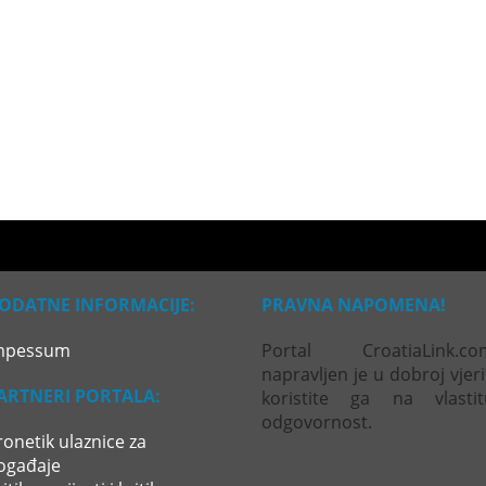
ODATNE INFORMACIJE:
PRAVNA NAPOMENA!
mpessum
Portal CroatiaLink.co
napravljen je u dobroj vjeri
ARTNERI PORTALA:
koristite ga na vlastit
odgovornost.
ronetik ulaznice za
ogađaje