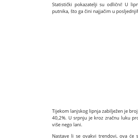
Statistički pokazatelji su odlični! U l
putnika, što ga čini najjačim u posljednj
Tijekom lanjskog lipnja zabilježen je bro
40,2%. U srpnju je kroz zračnu luku pr
više nego lani.
Nastave li se ovakvi trendovi, ova će