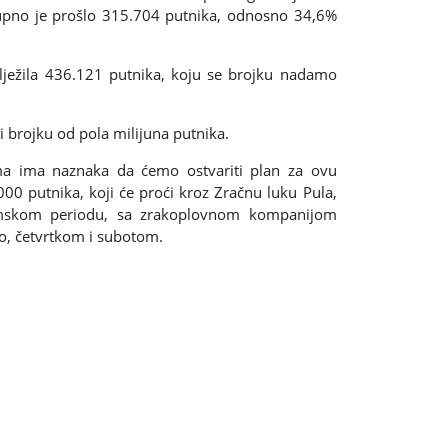
upno je prošlo 315.704 putnika, odnosno 34,6%
lježila 436.121 putnika, koju se brojku nadamo
i brojku od pola milijuna putnika.
ma ima naznaka da ćemo ostvariti plan za ovu
00 putnika, koji će proći kroz Zračnu luku Pula,
zimskom periodu, sa zrakoplovnom kompanijom
o, četvrtkom i subotom.