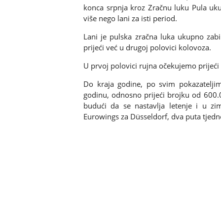
konca srpnja kroz Zračnu luku Pula uk
više nego lani za isti period.
Lani je pulska zračna luka ukupno zabi
prijeći već u drugoj polovici kolovoza.
U prvoj polovici rujna očekujemo prijeći 
Do kraja godine, po svim pokazatelji
godinu, odnosno prijeći brojku od 600.0
budući da se nastavlja letenje i u 
Eurowings za Düsseldorf, dva puta tjedn