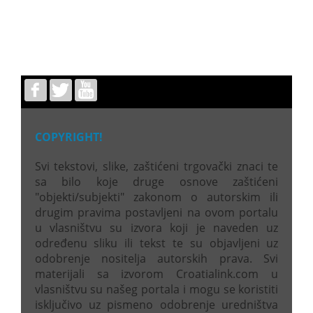
COPYRIGHT!
Svi tekstovi, slike, zaštićeni trgovački znaci te
sa bilo koje druge osnove zaštićeni
"objekti/subjekti" zakonom o autorskim ili
drugim pravima postavljeni na ovom portalu
u vlasništvu su izvora koji je naveden uz
određenu sliku ili tekst te su objavljeni uz
odobrenje nositelja autorskih prava. Svi
materijali sa izvorom Croatialink.com u
vlasništvu su našeg portala i mogu se koristiti
isključivo uz pismeno odobrenje uredništva