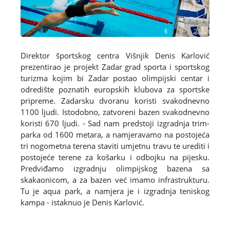
Direktor športskog centra Višnjik Denis Karlović
prezentirao je projekt Zadar grad sporta i sportskog
turizma kojim bi Zadar postao olimpijski centar i
odredište poznatih europskih klubova za sportske
pripreme. Zadarsku dvoranu koristi svakodnevno
1100 ljudi. Istodobno, zatvoreni bazen svakodnevno
koristi 670 ljudi. - Sad nam predstoji izgradnja trim-
parka od 1600 metara, a namjeravamo na postojeća
tri nogometna terena staviti umjetnu travu te urediti i
postojeće terene za košarku i odbojku na pijesku.
Predviđamo izgradnju olimpijskog bazena sa
skakaonicom, a za bazen već imamo infrastrukturu.
Tu je aqua park, a namjera je i izgradnja teniskog
kampa - istaknuo je Denis Karlović.