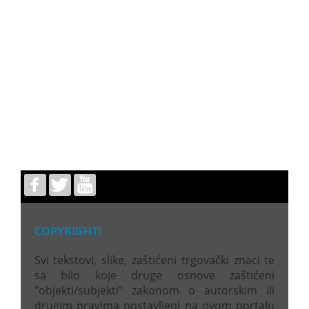
COPYRIGHT!
Svi tekstovi, slike, zaštićeni trgovački znaci te
sa bilo koje druge osnove zaštićeni
"objekti/subjekti" zakonom o autorskim ili
drugim pravima postavljeni na ovom portalu