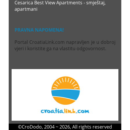
Cesarica Best View Apartments - smještaj,
apartmani
PRAVNA NAPOMENA!
Portal CroatiaLink.com napravljen je u dobroj
vjeri i koristite ga na vlastitu odgovornost.
©
CroDodo
, 2004 ~ 2026, All rights reserved