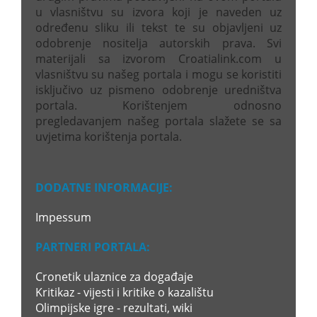
u vlasništvu su izvora koji je naveden uz
određenu sliku ili tekst te su objavljeni uz
odobrenje nositelja autorskih prava. Svi
materijali sa izvorom Croatialink.com u
vlasništvu su našeg portala i mogu se koristiti
isključivo uz pismeno odobrenje uredništva
portala. Korištenjem odnosno
pregledavanjem našeg portala slažete se sa
uvjetima korištenja portala.
DODATNE INFORMACIJE:
Impessum
PARTNERI PORTALA:
Cronetik ulaznice za događaje
Kritikaz - vijesti i kritike o kazalištu
Olimpijske igre - rezultati, wiki