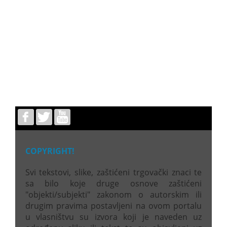
COPYRIGHT!
Svi tekstovi, slike, zaštićeni trgovački znaci te
sa bilo koje druge osnove zaštićeni
"objekti/subjekti" zakonom o autorskim ili
drugim pravima postavljeni na ovom portalu
u vlasništvu su izvora koji je naveden uz