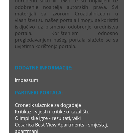
određenu sliku ili tekst te su objavljeni uz
odobrenje nositelja autorskih prava. Svi
materijali sa izvorom Croatialink.com u
vlasništvu su našeg portala i mogu se koristiti
isključivo uz pismeno odobrenje uredništva
portala. Korištenjem odnosno
pregledavanjem našeg portala slažete se sa
uvjetima korištenja portala.
DODATNE INFORMACIJE:
Impessum
PARTNERI PORTALA:
Cronetik ulaznice za događaje
Kritikaz - vijesti i kritike o kazalištu
Olimpijske igre - rezultati, wiki
Cesarica Best View Apartments - smještaj,
apartmani