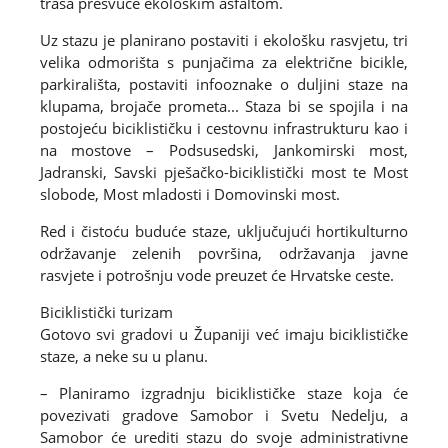
trasa presvuče ekološkim asfaltom.
Uz stazu je planirano postaviti i ekološku rasvjetu, tri
velika odmorišta s punjačima za električne bicikle,
parkirališta, postaviti infooznake o duljini staze na
klupama, brojače prometa... Staza bi se spojila i na
postojeću biciklističku i cestovnu infrastrukturu kao i
na mostove – Podsusedski, Jankomirski most,
Jadranski, Savski pješačko-biciklistički most te Most
slobode, Most mladosti i Domovinski most.
Red i čistoću buduće staze, uključujući hortikulturno
održavanje zelenih površina, održavanja javne
rasvjete i potrošnju vode preuzet će Hrvatske ceste.
Biciklistički turizam
Gotovo svi gradovi u Županiji već imaju biciklističke
staze, a neke su u planu.
– Planiramo izgradnju biciklističke staze koja će
povezivati gradove Samobor i Svetu Nedelju, a
Samobor će urediti stazu do svoje administrativne