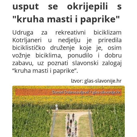
usput se okrijepili s
"kruha masti i paprike"
Udruga za rekreativni biciklizam
Kotrljaneri u nedjelju je priredila
biciklističko druženje koje je, osim
vožnje biciklima, ponudilo i dobru
zabavu, uz poznati slavonski zalogaj
“kruha masti i paprike”.
Izvor: glas-slavonije.hr
Daniel Dobrosavljević / glas-slavonije.hr