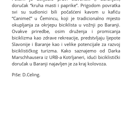
doručak “kruha masti i paprike”. Prigodom povratka
svi su sudionici bili počašćeni kavom u kafiću
“Canimeč” u Čemincu, koji je tradicionalno mjesto
okupljanja za okrjepu biciklista u vožnji po Baranji.
Ovakve priredbe, osim druženja i promicanja
biciklizma kao zdrave rekreacije, predstvljaju ljepote
Slavonije i Baranje kao i velike potencijale za razvoj
biciklističkog turizma. Kako saznajemo od Darka
Marschhausera iz URB-a Kotrljaneri, idući biciklistički
doručak u Baranji najavljen je za kraj kolovoza.
Piše: D.Celing.