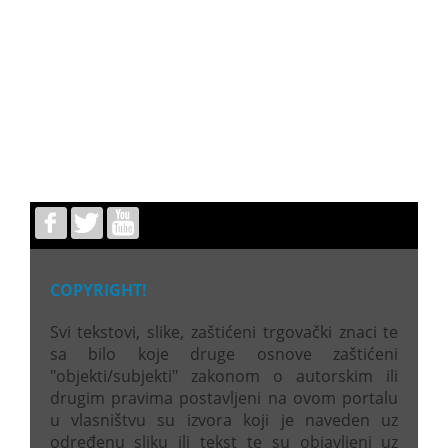
COPYRIGHT!
Svi tekstovi, slike, zaštićeni trgovački znaci te
sa bilo koje druge osnove zaštićeni
"objekti/subjekti" zakonom o autorskim ili
drugim pravima postavljeni na ovom portalu
u vlasništvu su izvora koji je naveden uz
određenu sliku ili tekst te su objavljeni uz