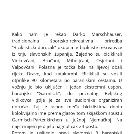
Kako nam je rekao Darko Marschhauser,
tradicionalna športsko-rekreativna priredba
“Biciklistički doručak” okupila je bicikliste rekreativce
iz triju slavonskih županija. Zajedno su biciklirali
Vinkovčani, Brođani, Miholjčani, Osječani i
Valpovčani. Polazna je točka bila na lijevoj obali
rijeke Drave, kod katakombi. Biciklisti su vozili
otprilike 90 kilometara po baranjskim cestama. U
vožnju je bio uključen i jedan ekstremni uspon,
baranjski “Garmisch”, do poznatog Beljskog
vidikovca, gdje je za sve sudionike organiziran
doručak. Taj je uspon među biciklistima dobio
kolokvijalno ime prema glasovitom skijaškom spustu
Garmisch-Partenkirchen u južnoj Njemačkoj. Na
najstrmijem je dijelu nagnut čak 24 posto.
Potom je uslijedio pravi slavonski (i baranjski)