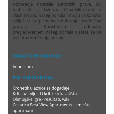
odobrenje nositelja autorskih prava. Svi
materijali sa izvorom Croatialink.com u
vlasništvu su našeg portala i mogu se koristiti
isključivo uz pismeno odobrenje uredništva
portala. Korištenjem odnosno
pregledavanjem našeg portala slažete se sa
uvjetima korištenja portala.
DODATNE INFORMACIJE:
Impessum
PARTNERI PORTALA:
Cronetik ulaznice za događaje
Kritikaz - vijesti i kritike o kazalištu
Olimpijske igre - rezultati, wiki
Cesarica Best View Apartments - smještaj,
apartmani