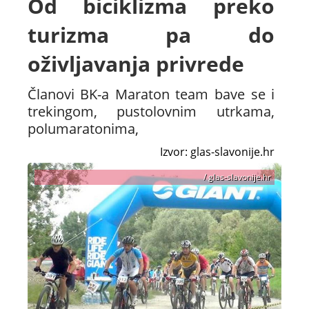
Od biciklizma preko
turizma pa do
oživljavanja privrede
Članovi BK-a Maraton team bave se i
trekingom, pustolovnim utrkama,
polumaratonima,
Izvor: glas-slavonije.hr
/ glas-slavonije.hr