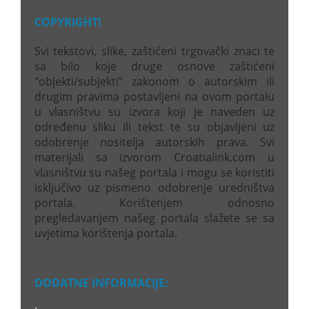
COPYRIGHT!
Svi tekstovi, slike, zaštićeni trgovački znaci te
sa bilo koje druge osnove zaštićeni
"objekti/subjekti" zakonom o autorskim ili
drugim pravima postavljeni na ovom portalu
u vlasništvu su izvora koji je naveden uz
određenu sliku ili tekst te su objavljeni uz
odobrenje nositelja autorskih prava. Svi
materijali sa izvorom Croatialink.com u
vlasništvu su našeg portala i mogu se koristiti
isključivo uz pismeno odobrenje uredništva
portala. Korištenjem odnosno
pregledavanjem našeg portala slažete se sa
uvjetima korištenja portala.
DODATNE INFORMACIJE: