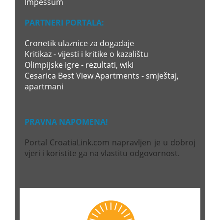
Impessum
PARTNERI PORTALA:
Cronetik ulaznice za događaje
Kritikaz - vijesti i kritike o kazalištu
Olimpijske igre - rezultati, wiki
Cesarica Best View Apartments - smještaj,
apartmani
PRAVNA NAPOMENA!
Portal CroatiaLink.com napravljen je u dobroj
vjeri i koristite ga na vlastitu odgovornost.