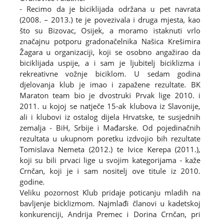
- Recimo da je biciklijada održana u pet navrata
(2008. – 2013.) te je povezivala i druga mjesta, kao
što su Bizovac, Osijek, a moramo istaknuti vrlo
značajnu potporu gradonačelnika Našica Krešimira
Žagara u organizaciji, koji se osobno angažirao da
biciklijada uspije, a i sam je ljubitelj biciklizma i
rekreativne vožnje biciklom. U sedam godina
djelovanja klub je imao i zapažene rezultate. BK
Maraton team bio je dvostruki Prvak lige 2010. i
2011. u kojoj se natječe 15-ak klubova iz Slavonije,
ali i klubovi iz ostalog dijela Hrvatske, te susjednih
zemalja - BiH, Srbije i Mađarske. Od pojedinačnih
rezultata u ukupnom poretku izdvojio bih rezultate
Tomislava Nemeta (2012.) te Ivice Kerepa (2011.),
koji su bili prvaci lige u svojim kategorijama - kaže
Crnčan, koji je i sam nositelj ove titule iz 2010.
godine.
Veliku pozornost Klub pridaje poticanju mladih na
bavljenje bicklizmom. Najmlađi članovi u kadetskoj
konkurenciji, Andrija Premec i Dorina Crnčan, pri