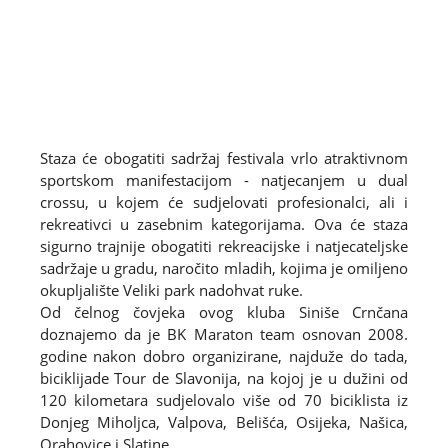
Staza će obogatiti sadržaj festivala vrlo atraktivnom
sportskom manifestacijom - natjecanjem u dual
crossu, u kojem će sudjelovati profesionalci, ali i
rekreativci u zasebnim kategorijama. Ova će staza
sigurno trajnije obogatiti rekreacijske i natjecateljske
sadržaje u gradu, naročito mladih, kojima je omiljeno
okupljalište Veliki park nadohvat ruke.
Od čelnog čovjeka ovog kluba Siniše Crnčana
doznajemo da je BK Maraton team osnovan 2008.
godine nakon dobro organizirane, najduže do tada,
biciklijade Tour de Slavonija, na kojoj je u dužini od
120 kilometara sudjelovalo više od 70 biciklista iz
Donjeg Miholjca, Valpova, Belišća, Osijeka, Našica,
Orahovice i Slatine.