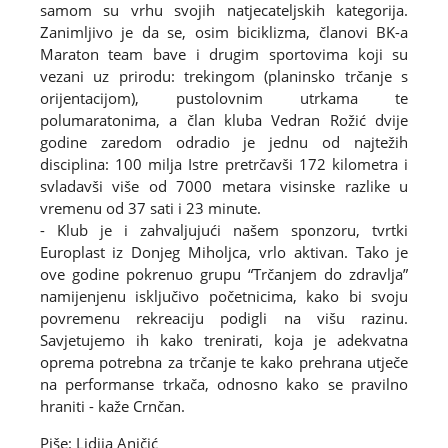
samom su vrhu svojih natjecateljskih kategorija.
Zanimljivo je da se, osim biciklizma, članovi BK-a
Maraton team bave i drugim sportovima koji su
vezani uz prirodu: trekingom (planinsko trčanje s
orijentacijom), pustolovnim utrkama te
polumaratonima, a član kluba Vedran Rožić dvije
godine zaredom odradio je jednu od najtežih
disciplina: 100 milja Istre pretrčavši 172 kilometra i
svladavši više od 7000 metara visinske razlike u
vremenu od 37 sati i 23 minute.
- Klub je i zahvaljujući našem sponzoru, tvrtki
Europlast iz Donjeg Miholjca, vrlo aktivan. Tako je
ove godine pokrenuo grupu “Trčanjem do zdravlja”
namijenjenu isključivo početnicima, kako bi svoju
povremenu rekreaciju podigli na višu razinu.
Savjetujemo ih kako trenirati, koja je adekvatna
oprema potrebna za trčanje te kako prehrana utječe
na performanse trkača, odnosno kako se pravilno
hraniti - kaže Crnčan.
Piše: Lidija Aničić