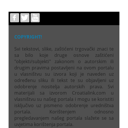
COPYRIGHT!
Svi tekstovi, slike, zaštićeni trgovački znaci te
sa bilo koje druge osnove zaštićeni
"objekti/subjekti" zakonom o autorskim ili
drugim pravima postavljeni na ovom portalu
u vlasništvu su izvora koji je naveden uz
određenu sliku ili tekst te su objavljeni uz
odobrenje nositelja autorskih prava. Svi
materijali sa izvorom Croatialink.com u
vlasništvu su našeg portala i mogu se koristiti
isključivo uz pismeno odobrenje uredništva
portala. Korištenjem odnosno
pregledavanjem našeg portala slažete se sa
uvjetima korištenja portala.