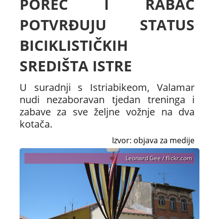
POREČ I RABAC
POTVRĐUJU STATUS
BICIKLISTIČKIH
SREDIŠTA ISTRE
U suradnji s Istriabikeom, Valamar
nudi nezaboravan tjedan treninga i
zabave za sve željne vožnje na dva
kotača.
Izvor: objava za medije
Leonard Gee / flickr.com