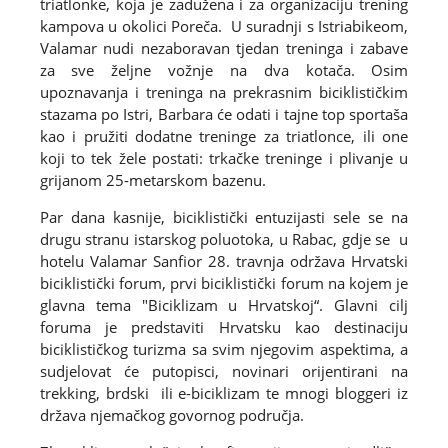
triatlonke, koja je zadužena i za organizaciju trening
kampova u okolici Poreča. U suradnji s Istriabikeom,
Valamar nudi nezaboravan tjedan treninga i zabave
za sve željne vožnje na dva kotača. Osim
upoznavanja i treninga na prekrasnim biciklističkim
stazama po Istri, Barbara će odati i tajne top sportaša
kao i pružiti dodatne treninge za triatlonce, ili one
koji to tek žele postati: trkačke treninge i plivanje u
grijanom 25-metarskom bazenu.
Par dana kasnije, biciklistički entuzijasti sele se na
drugu stranu istarskog poluotoka, u Rabac, gdje se u
hotelu Valamar Sanfior 28. travnja održava Hrvatski
biciklistički forum, prvi biciklistički forum na kojem je
glavna tema "Biciklizam u Hrvatskoj“. Glavni cilj
foruma je predstaviti Hrvatsku kao destinaciju
biciklističkog turizma sa svim njegovim aspektima, a
sudjelovat će putopisci, novinari orijentirani na
trekking, brdski ili e-biciklizam te mnogi bloggeri iz
država njemačkog govornog područja.