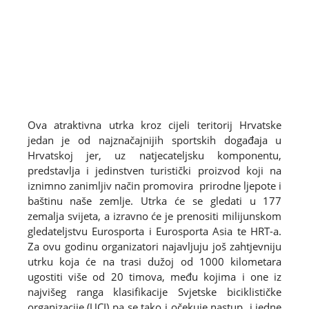
Ova atraktivna utrka kroz cijeli teritorij Hrvatske
jedan je od najznačajnijih sportskih događaja u
Hrvatskoj jer, uz natjecateljsku komponentu,
predstavlja i jedinstven turistički proizvod koji na
iznimno zanimljiv način promovira prirodne ljepote i
baštinu naše zemlje. Utrka će se gledati u 177
zemalja svijeta, a izravno će je prenositi milijunskom
gledateljstvu Eurosporta i Eurosporta Asia te HRT-a.
Za ovu godinu organizatori najavljuju još zahtjevniju
utrku koja će na trasi dužoj od 1000 kilometara
ugostiti više od 20 timova, među kojima i one iz
najvišeg ranga klasifikacije Svjetske biciklističke
organizacije (UCI) pa se tako i očekuje nastup i jedne