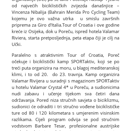
od najvećih biciklističkih zvijezda današnjice –
Vincenza Nibalija (Bahrain Merida Pro Cycling Team)
kojemu je ovo važna utrka u smislu završnih
priprema za Giro d'Italia.Tour of Croatia i ove godine
kreće iz Osijeka, dok u Poreču, ispred hotela Valamar
Riviera, starta pretposljednja, peta etapa čiji je cilj na
Učki.
Paralelno s atraktivnim Tour of Croatia, Poreč
očekuje i biciklistički kamp SPORTaktiv, koji se po
treći puta organizira na moru, u blagoj mediteranskoj
klimi, i to od 20. do 23. travnja. Kamp organizira
Valamar Rivijera u suradnji s magazinom SPORTaktiv
u hotelu Valamar Crystal 4* u Poreču, a sudionicima
nudi zabavu i učenje tijekom sva četiri dana
održavanja. Pored niza stručnih savjeta o biciklizmu,
sudionici će odraditi i tri stručno vođene biciklističke
ture od 80 i 120 kilometara s umjerenim visinskim
razlikama. Cijeli program odvija se pod stručnim
vodstvom Barbare Tesar, profesionalne austrijske