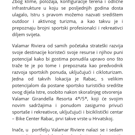
Zbog klime, položaja, konfiguracije terena i odlične
infrastrukture u koju se posljednjih godina dosta
ulagalo, Istru s pravom možemo nazvati središtem
outdoor i aktivnog turizma, a kao takvu je i
prepoznaju brojni sportski profesionalci i rekreativci
diljem svijeta.
Valamar Riviera od samih početaka strateški razvija
svoje destinacije koristeći svoje resurse i njihov puni
potencijal kako bi gostima ponudila upravo ono što
traže te je po tome i prepoznata kao predvodnik
razvoja sportskih ponuda, uključujući i cikloturizam.
Jedna od takvih lokacija je Rabac, s velikim
potencijalom da postane sportsko turističko središte
ovog dijela Istre, osobito nakon skorašnjeg otvorenja
Valamar Girandella Resorta 4*/5*, koji će svojim
novim sadržajima i ponudom zasigurno privući
sportaše i rekreativce, uključujući i biciklistički centar
– Bike Center Rabac, prvi takve vrste u Hrvatskoj.
Inače, u portfelju Valamar Riviere nalazi se i sedam