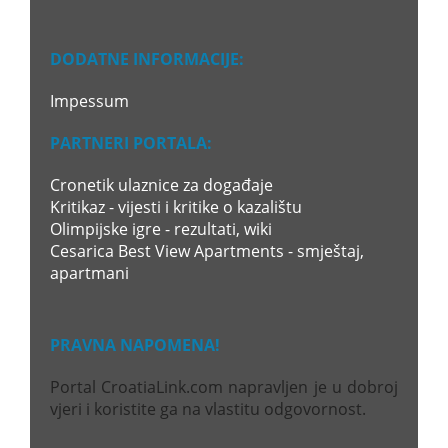
DODATNE INFORMACIJE:
Impessum
PARTNERI PORTALA:
Cronetik ulaznice za događaje
Kritikaz - vijesti i kritike o kazalištu
Olimpijske igre - rezultati, wiki
Cesarica Best View Apartments - smještaj,
apartmani
PRAVNA NAPOMENA!
Portal CroatiaLink.com napravljen je u dobroj
vjeri i koristite ga na vlastitu odgovornost.