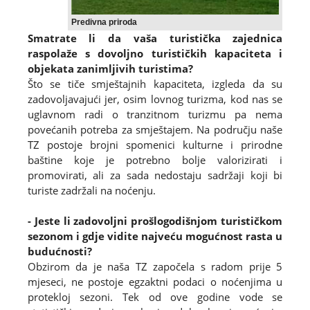
Predivna priroda
Smatrate li da vaša turistička zajednica
raspolaže s dovoljno turističkih kapaciteta i
objekata zanimljivih turistima?
Što se tiče smještajnih kapaciteta, izgleda da su
zadovoljavajući jer, osim lovnog turizma, kod nas se
uglavnom radi o tranzitnom turizmu pa nema
povećanih potreba za smještajem. Na području naše
TZ postoje brojni spomenici kulturne i prirodne
baštine koje je potrebno bolje valorizirati i
promovirati, ali za sada nedostaju sadržaji koji bi
turiste zadržali na noćenju.
- Jeste li zadovoljni prošlogodišnjom turističkom
sezonom i gdje vidite najveću mogućnost rasta u
budućnosti?
Obzirom da je naša TZ započela s radom prije 5
mjeseci, ne postoje egzaktni podaci o noćenjima u
protekloj sezoni. Tek od ove godine vode se