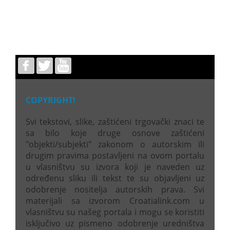
COPYRIGHT!
Svi tekstovi, slike, zaštićeni trgovački znaci te
sa bilo koje druge osnove zaštićeni
"objekti/subjekti" zakonom o autorskim ili
drugim pravima postavljeni na ovom portalu
u vlasništvu su izvora koji je naveden uz
određenu sliku ili tekst te su objavljeni uz
odobrenje nositelja autorskih prava. Svi
materijali sa izvorom Croatialink.com u
vlasništvu su našeg portala i mogu se koristiti
isključivo uz pismeno odobrenje uredništva