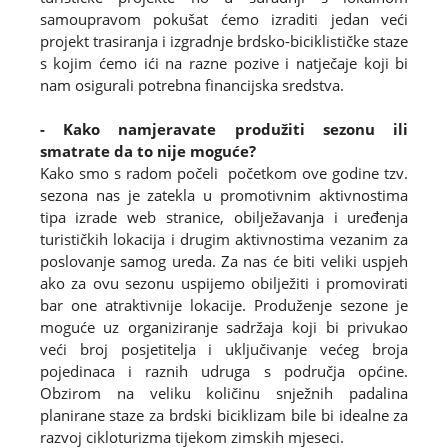
samoupravom pokušat ćemo izraditi jedan veći
projekt trasiranja i izgradnje brdsko-biciklističke staze
s kojim ćemo ići na razne pozive i natječaje koji bi
nam osigurali potrebna financijska sredstva.
- Kako namjeravate produžiti sezonu ili
smatrate da to nije moguće?
Kako smo s radom počeli početkom ove godine tzv.
sezona nas je zatekla u promotivnim aktivnostima
tipa izrade web stranice, obilježavanja i uređenja
turističkih lokacija i drugim aktivnostima vezanim za
poslovanje samog ureda. Za nas će biti veliki uspjeh
ako za ovu sezonu uspijemo obilježiti i promovirati
bar one atraktivnije lokacije. Produženje sezone je
moguće uz organiziranje sadržaja koji bi privukao
veći broj posjetitelja i uključivanje većeg broja
pojedinaca i raznih udruga s područja općine.
Obzirom na veliku količinu snježnih padalina
planirane staze za brdski biciklizam bile bi idealne za
razvoj cikloturizma tijekom zimskih mjeseci.