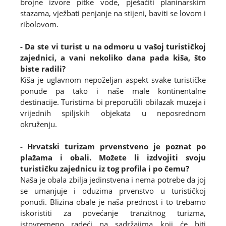
brojne izvore pitke vode, pješačiti planinarskim
stazama, vježbati penjanje na stijeni, baviti se lovom i
ribolovom.
- Da ste vi turist u na odmoru u vašoj turističkoj
zajednici, a vani nekoliko dana pada kiša, što
biste radili?
Kiša je uglavnom nepoželjan aspekt svake turističke
ponude pa tako i naše male kontinentalne
destinacije. Turistima bi preporučili obilazak muzeja i
vrijednih spiljskih objekata u neposrednom
okruženju.
- Hrvatski turizam prvenstveno je poznat po
plažama i obali. Možete li izdvojiti svoju
turističku zajednicu iz tog profila i po čemu?
Naša je obala zbilja jedinstvena i nema potrebe da joj
se umanjuje i oduzima prvenstvo u turističkoj
ponudi. Blizina obale je naša prednost i to trebamo
iskoristiti za povećanje tranzitnog turizma,
istovremeno radeći na sadržajima koji će biti