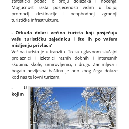
statistički podaci o broju dolazaka i noćenja.
Mogućnost rasta posjećenosti vidim u boljoj
promociji destinacije i neophodnoj izgradnji
turističke infrastrukture.
- Otkuda dolazi većina turista koji posjećuju
vašu turističku zajednicu i što ih po vašem
mišljenju privlači?
Većina turista je u tranzitu. To su uglavnom slučajni
prolaznici i izletnici raznih dobnih i interesnih
skupina: škole, umirovljenici, i drugi. Zanimljiva i
bogata povijesna baština je ono zbog čega dolaze
kod nas te lovni turizam.
- U
kojim