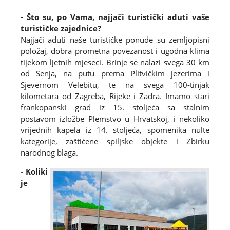
- Što su, po Vama, najjači turistički aduti vaše
turističke zajednice?
Najjači aduti naše turističke ponude su zemljopisni
položaj, dobra prometna povezanost i ugodna klima
tijekom ljetnih mjeseci. Brinje se nalazi svega 30 km
od Senja, na putu prema Plitvičkim jezerima i
Sjevernom Velebitu, te na svega 100-tinjak
kilometara od Zagreba, Rijeke i Zadra. Imamo stari
frankopanski grad iz 15. stoljeća sa stalnim
postavom izložbe Plemstvo u Hrvatskoj, i nekoliko
vrijednih kapela iz 14. stoljeća, spomenika nulte
kategorije, zaštićene spiljske objekte i Zbirku
narodnog blaga.
- Koliki
je