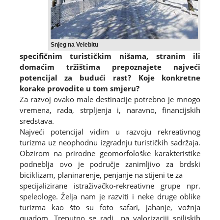
Snjeg na Velebitu
specifičnim turističkim nišama, stranim ili
domaćim tržištima prepoznajete najveći
potencijal za budući rast? Koje konkretne
korake provodite u tom smjeru?
Za razvoj ovako male destinacije potrebno je mnogo
vremena, rada, strpljenja i, naravno, financijskih
sredstava.
Najveći potencijal vidim u razvoju rekreativnog
turizma uz neophodnu izgradnju turističkih sadržaja.
Obzirom na prirodne geomorfološke karakteristike
podneblja ovo je područje zanimljivo za brdski
biciklizam, planinarenje, penjanje na stijeni te za
specijalizirane istraživačko-rekreativne grupe npr.
speleologe. Želja nam je razviti i neke druge oblike
turizma kao što su foto safari, jahanje, vožnja
quadom. Trenutno se radi na valorizaciji spiljskih