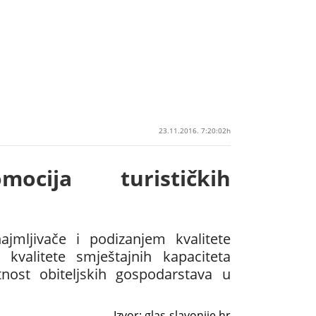
23.11.2016. 7:20:02h
mocija turističkih
ajmljivače i podizanjem kvalitete
 kvalitete smještajnih kapaciteta
nost obiteljskih gospodarstava u
Izvor: glas-slavonije.hr