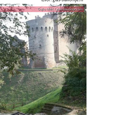
Gojko Mitić / glas-slavonije.com