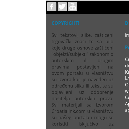
COPYRIGHT!
D
Svi tekstovi, slike, zaštićeni
I
trgovački znaci te sa bilo
P
koje druge osnove zaštićeni
"objekti/subjekti" zakonom o
C
autorskim ili drugim
d
pravima postavljeni na
Kr
ovom portalu u vlasništvu
k
su izvora koji je naveden uz
Ol
određenu sliku ili tekst te su
wi
objavljeni uz odobrenje
C
nositelja autorskih prava.
A
Svi materijali sa izvorom
a
Croatialink.com u vlasništvu
su našeg portala i mogu se
koristiti isključivo uz