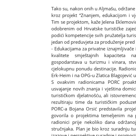
Tako su, nakon onih u Aljmašu, održane 
kroz projekt “Znanjem, edukacijom i vj
Tim se projektom, kaže Jelena Eklemovi
odobrenim od Hrvatske turističke zajed
podići kompetencije svih pružatelja turist
jedan od preduvjeta za produženje pred 
- Edukacijama za privatne iznajmljivače 
kvalitete smještajnih kapaciteta n
gospodarstava u turizmu i vinara, stvo
cjelokupnu ponudu destinacije. Radioni
Erk-Heim i na OPG-u Zlatica Blagojević 
S ovakvim radionicama PORC proaktiv
usvajanje novih znanja i vještina domici
turističkom djelatnošću, ali istovremen
rezultiraju time da turističkim poduze
PORC-a Bojana Orsić predstavila projek
govorila o projektima temeljenim na p
radionici prije nekoliko dana održano
stručnjaka. Plan je bio kroz suradnju tur
izazove i perspektive suradnje i promoci