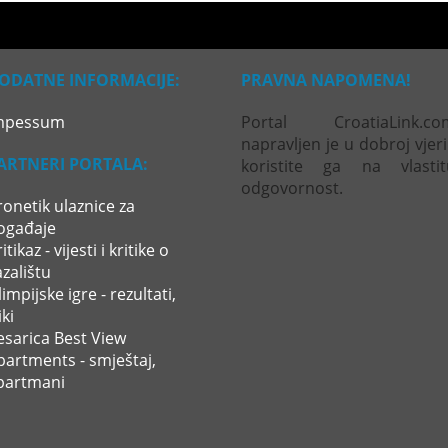
ODATNE INFORMACIJE:
PRAVNA NAPOMENA!
mpessum
Portal CroatiaLink.co
napravljen je u dobroj vjeri
ARTNERI PORTALA:
koristite ga na vlastit
odgovornost.
ronetik ulaznice za
ogađaje
itikaz - vijesti i kritike o
azalištu
impijske igre - rezultati,
ki
esarica Best View
partments - smještaj,
partmani