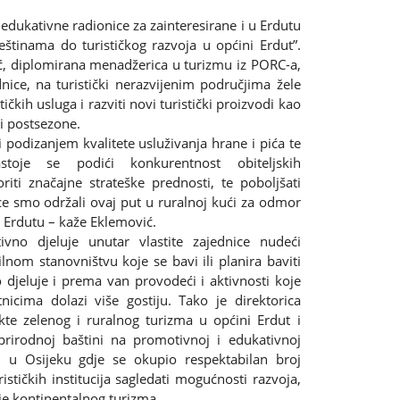
edukativne radionice za zainteresirane i u Erdutu
eštinama do turističkog razvoja u općini Erdut”.
ć, diplomirana menadžerica u turizmu iz PORC-a,
nice, na turistički nerazvijenim područjima žele
ičkih usluga i razviti novi turistički proizvodi kao
i postsezone.
i podizanjem kvalitete usluživanja hrane i pića te
astoje se podići konkurentnost obiteljskih
riti značajne strateške prednosti, te poboljšati
ce smo održali ovaj put u ruralnoj kući za odmor
u Erdutu – kaže Eklemović.
no djeluje unutar vlastite zajednice nudeći
lnom stanovništvu koje se bavi ili planira baviti
o djeluje i prema van provodeći i aktivnosti koje
tnicima dolazi više gostiju. Tako je direktorica
te zelenog i ruralnog turizma u općini Erdut i
rirodnoj baštini na promotivnoj i edukativnoj
j u Osijeku gdje se okupio respektabilan broj
ističkih institucija sagledati mogućnosti razvoja,
je kontinentalnog turizma.