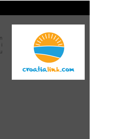
m
 i
u