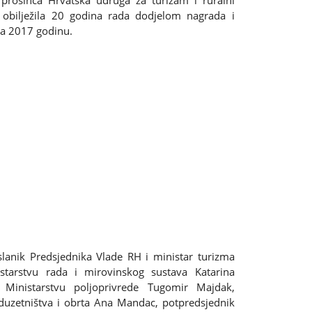
rosinca Hrvatska udruga za turizam i ruralni
 obilježila 20 godina rada dodjelom nagrada i
za 2017 godinu.
slanik Predsjednika Vlade RH i ministar turizma
istarstvu rada i mirovinskog sustava Katarina
u Ministarstvu poljoprivrede Tugomir Majdak,
duzetništva i obrta Ana Mandac, potpredsjednik