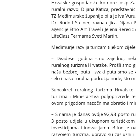
Hrvatske gospodarske komore Josip Zah
ruralni razvoj Dijana Katica, predstavnic
TZ Međimurske županije bila je Iva Vuruš
Dr. Rudolf Steiner, ravnateljica Dijana 
agencije Etno Art Travel i Jelena Berečić 
LifeClass Termama Sveti Martin.
Međimurje razvija turizam tijekom cijel
– Dvadeset godina smo zajedno, neki
ruralnog turizma Hrvatske. Prošli smo go
našu bezbroj puta i svaki puta smo se v
selo i naša ruralna područja nude, što m
Suncokret ruralnog turizma Hrvatske 
turizma i Ministarstva poljoprivrede t
ovom prigodom nazočnima obratio i mini
– S nama je danas ovdje 92,93 posto ru
3 posto udjela u ukupnom turističkom p
investicijama i inovacijama. Bitno je 
razvojem turizma, upravo su zaslužni i