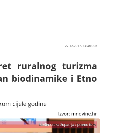
27.12.2017. 14:48:00h
et ruralnog turizma
an biodinamike i Etno
kom cijele godine
Izvor: mnovine.hr
Međimurska županija / promo foto