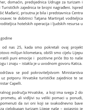
er, domaćin, predsjednica Udruge za turizam i
i Turističkih zajednica te brojni nagrađeni. Ispred
ić Mađarić, prisutna je bila i predstavnica Centra
Posavec te dobitnici Tatjana Martinjaš voditeljica
voditeljica hotelskih operacija i ljudskih resursa u
e godine
 od nas 25, kada smo pokretali ovaj projekt
tovo milijun kilometara, obišli smo cijelu Lijepu
ratili puni emocije i pozitivne priče što to naše
ogu i znaju – istakla je u uvodnom govoru Katica.
održava se pod pokroviteljstvom Ministarstva
e uz potporu Hrvatske turističke zajednice te se
star Capelli.
ralnog područja Hrvatske, a koji ima svega 2 do
rometu, ali vidljivi su veliki pomaci u ponudi,
napomenuti da svi oni koji se svakodnevno bave
 za cjelokupan turizam Lijepe naše – pojasnio je