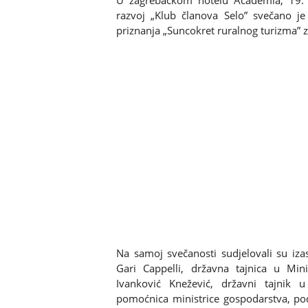
U zagrebačkom hotelu Academia, 19. p
razvoj „Klub članova Selo” svečano je
priznanja „Suncokret ruralnog turizma” 
Na samoj svečanosti sudjelovali su iza
Gari Cappelli, državna tajnica u Min
Ivanković Knežević, državni tajnik 
pomoćnica ministrice gospodarstva, po