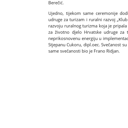
Berečić.
Ujedno, tijekom same ceremonije dodij
udruge za turizam i ruralni razvoj „Klub
razvoju ruralnog turizma koja je pripala
za životno djelo Hrvatske udruge za t
neprikosnovenu energiju u implementacij
Stjepanu Cukoru, dipl.oec. Svečanost su
same svečanosti bio je Frano Ridjan.