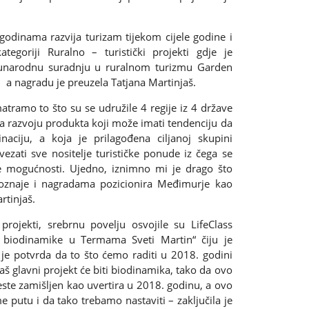
odinama razvija turizam tijekom cijele godine i
goriji Ruralno – turistički projekti gdje je
đunarodnu suradnju u ruralnom turizmu Garden
, a nagradu je preuzela Tatjana Martinjaš.
tramo to što su se udružile 4 regije iz 4 države
na razvoju produkta koji može imati tendenciju da
naciju, a koja je prilagođena ciljanoj skupini
ezati sve nositelje turističke ponude iz čega se
e mogućnosti. Ujedno, iznimno mi je drago što
oznaje i nagradama pozicionira Međimurje kao
rtinjaš.
 projekti, srebrnu povelju osvojile su LifeClass
biodinamike u Termama Sveti Martin“ čiju je
 je potvrda da to što ćemo raditi u 2018. godini
aš glavni projekt će biti biodinamika, tako da ovo
este zamišljen kao uvertira u 2018. godinu, a ovo
 putu i da tako trebamo nastaviti – zaključila je