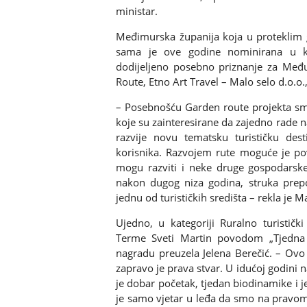
ministar.
Međimurska županija koja u proteklim g
sama je ove godine nominirana u kate
dodijeljeno posebno priznanje za Me
Route, Etno Art Travel – Malo selo d.o.o.
– Posebnošću Garden route projekta sma
koje su zainteresirane da zajedno rade 
razvije novu tematsku turističku desti
korisnika. Razvojem rute moguće je pov
mogu razviti i neke druge gospodarsk
nakon dugog niza godina, struka prep
jednu od turističkih središta – rekla je Ma
Ujedno, u kategoriji Ruralno turistički
Terme Sveti Martin povodom „Tjedna 
nagradu preuzela Jelena Berečić. – Ovo
zapravo je prava stvar. U idućoj godini n
je dobar početak, tjedan biodinamike i j
je samo vjetar u leđa da smo na pravome