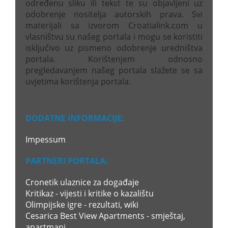
određenu sliku ili tekst te su objavljeni uz
odobrenje nositelja autorskih prava. Svi
materijali sa izvorom Croatialink.com u
vlasništvu su našeg portala i mogu se koristiti
isključivo uz pismeno odobrenje uredništva
portala. Korištenjem odnosno
pregledavanjem našeg portala slažete se sa
uvjetima korištenja portala.
DODATNE INFORMACIJE:
Impessum
PARTNERI PORTALA:
Cronetik ulaznice za događaje
Kritikaz - vijesti i kritike o kazalištu
Olimpijske igre - rezultati, wiki
Cesarica Best View Apartments - smještaj,
apartmani