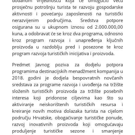
dodanom vrijednošću koja će omogućiti veću
prosječnu potrošnju turista te razvoju gospodarske
aktivnosti i povećanju zaposlenosti na turistički
nerazvijenim područjima. Sredstva potpore
osigurana su u ukupnom iznosu od 2.000.000,00
kuna, a odobravat će se kroz dva programa, odnosno
kroz program razvoja i unapređenja ključnih
proizvoda u razdoblju pred i posezone te kroz
program razvoja turističkih inicijativa i proizvoda.
Predmet Javnog poziva za dodjelu potpora
programima destinacijskih menadžment kompanija u
2018. godini je dodjela bespovratnih novčanih
sredstava za programe razvoja i uvođenja na tržište
složenih turističkih proizvoda za tržište posebnih
interesa koji pridonose ciljevima kao što su
aktiviranje neiskorištenih turističkih resursa i
kreiranje novih motiva dolazaka turista na cijelom
području Hrvatske, obogaćivanje turističke ponude,
razvoj inovativnih proizvoda koji omogućavaju
produljenje turističke sezone i smanjenje