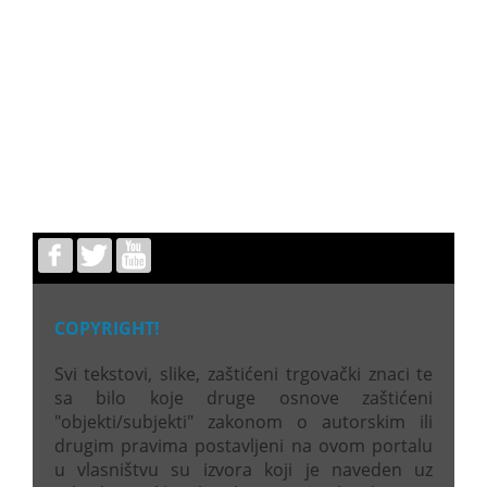
COPYRIGHT!
Svi tekstovi, slike, zaštićeni trgovački znaci te
sa bilo koje druge osnove zaštićeni
"objekti/subjekti" zakonom o autorskim ili
drugim pravima postavljeni na ovom portalu
u vlasništvu su izvora koji je naveden uz