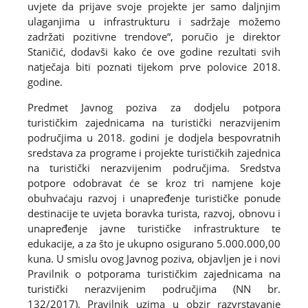
uvjete da prijave svoje projekte jer samo daljnjim
ulaganjima u infrastrukturu i sadržaje možemo
zadržati pozitivne trendove“, poručio je direktor
Staničić, dodavši kako će ove godine rezultati svih
natječaja biti poznati tijekom prve polovice 2018.
godine.
Predmet Javnog poziva za dodjelu potpora
turističkim zajednicama na turistički nerazvijenim
područjima u 2018. godini je dodjela bespovratnih
sredstava za programe i projekte turističkih zajednica
na turistički nerazvijenim područjima. Sredstva
potpore odobravat će se kroz tri namjene koje
obuhvaćaju razvoj i unapređenje turističke ponude
destinacije te uvjeta boravka turista, razvoj, obnovu i
unapređenje javne turističke infrastrukture te
edukacije, a za što je ukupno osigurano 5.000.000,00
kuna. U smislu ovog Javnog poziva, objavljen je i novi
Pravilnik o potporama turističkim zajednicama na
turistički nerazvijenim područjima (NN br.
132/2017). Pravilnik uzima u obzir razvrstavanje