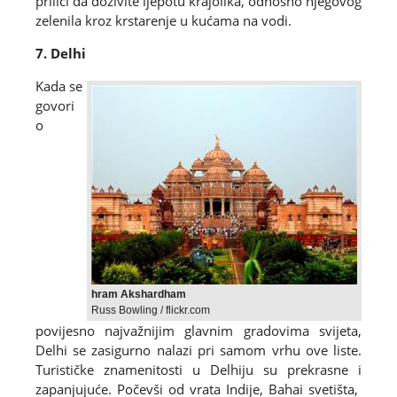
prilici da doživite ljepotu krajolika, odnosno njegovog
zelenila kroz krstarenje u kućama na vodi.
7. Delhi
Kada se
govori
o
hram Akshardham
Russ Bowling / flickr.com
povijesno najvažnijim glavnim gradovima svijeta,
Delhi se zasigurno nalazi pri samom vrhu ove liste.
Turističke znamenitosti u Delhiju su prekrasne i
zapanjujuće. Počevši od vrata Indije, Bahai svetišta,