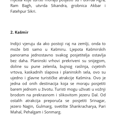
Ram Bagh, utvrda Sikandra, grobnica Akbar i
Fatehpur Sikri.
2. Kašmir
Indijci vjeruju da ako postoji raj na zemlji, onda to
može biti samo u Kašmiru. Ljepota Kašmirskih
panorama jednostavno svakog posjetitelja ostavlja
bez daha. Planinski vrhovi prekriveni su snijegom,
doline su pune zelenila, bujnog raslinja, cvjetnih
vrtova, kaskadnih slapova i planinskih sela, ovo su
ujedno i glavne turističke atrakcije Kašmira. Ovo je
jedna od onih destinacija koja se moraju posjetiti
barem jednom u životu. Turisti mogu uživati u vožnji
brodom na prekrasnom i slikovitom jezeru Dal. Od
ostalih atrakcija preporuča se posjetiti Srinagar,
jezero Nagin, Gulmarg, svetište Shankracharya, Pari
Mahal, Pehalgam i Sonmarg.