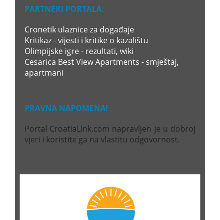
PARTNERI PORTALA:
Cronetik ulaznice za događaje
Kritikaz - vijesti i kritike o kazalištu
Olimpijske igre - rezultati, wiki
Cesarica Best View Apartments - smještaj,
apartmani
PRAVNA NAPOMENA!
Portal CroatiaLink.com napravljen je u dobroj
vjeri i koristite ga na vlastitu odgovornost.