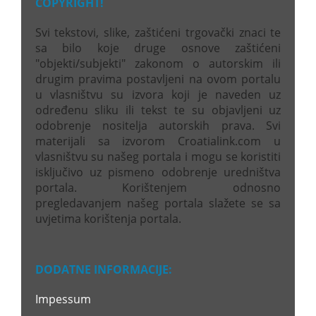
COPYRIGHT!
Svi tekstovi, slike, zaštićeni trgovački znaci te
sa bilo koje druge osnove zaštićeni
"objekti/subjekti" zakonom o autorskim ili
drugim pravima postavljeni na ovom portalu
u vlasništvu su izvora koji je naveden uz
određenu sliku ili tekst te su objavljeni uz
odobrenje nositelja autorskih prava. Svi
materijali sa izvorom Croatialink.com u
vlasništvu su našeg portala i mogu se koristiti
isključivo uz pismeno odobrenje uredništva
portala. Korištenjem odnosno
pregledavanjem našeg portala slažete se sa
uvjetima korištenja portala.
DODATNE INFORMACIJE:
Impessum