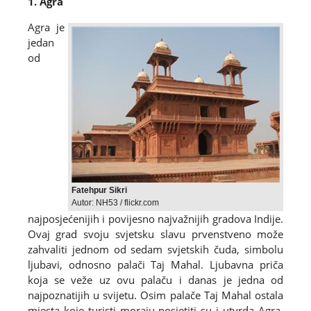
1. Agra
Agra je
jedan
od
Fatehpur Sikri
Autor: NH53 / flickr.com
najposjećenijih i povijesno najvažnijih gradova Indije.
Ovaj grad svoju svjetsku slavu prvenstveno može
zahvaliti jednom od sedam svjetskih čuda, simbolu
ljubavi, odnosno palači Taj Mahal. Ljubavna priča
koja se veže uz ovu palaču i danas je jedna od
najpoznatijih u svijetu. Osim palače Taj Mahal ostala
mjesta koje turisti moraju posjetiti su i utvrda Agra,