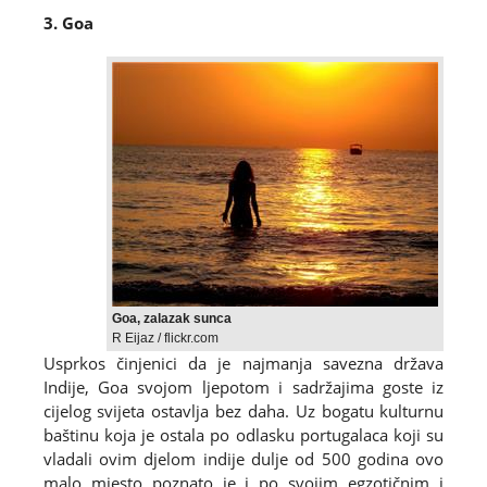
3. Goa
Goa, zalazak sunca
R Eijaz / flickr.com
Usprkos činjenici da je najmanja savezna država
Indije, Goa svojom ljepotom i sadržajima goste iz
cijelog svijeta ostavlja bez daha. Uz bogatu kulturnu
baštinu koja je ostala po odlasku portugalaca koji su
vladali ovim djelom indije dulje od 500 godina ovo
malo mjesto poznato je i po svojim egzotičnim i