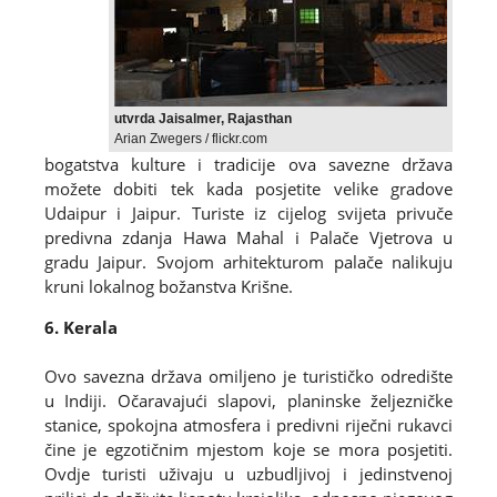
utvrda Jaisalmer, Rajasthan
Arian Zwegers / flickr.com
bogatstva kulture i tradicije ova savezne država
možete dobiti tek kada posjetite velike gradove
Udaipur i Jaipur. Turiste iz cijelog svijeta privuče
predivna zdanja Hawa Mahal i Palače Vjetrova u
gradu Jaipur. Svojom arhitekturom palače nalikuju
kruni lokalnog božanstva Krišne.
6. Kerala
Ovo savezna država omiljeno je turističko odredište
u Indiji. Očaravajući slapovi, planinske željezničke
stanice, spokojna atmosfera i predivni riječni rukavci
čine je egzotičnim mjestom koje se mora posjetiti.
Ovdje turisti uživaju u uzbudljivoj i jedinstvenoj