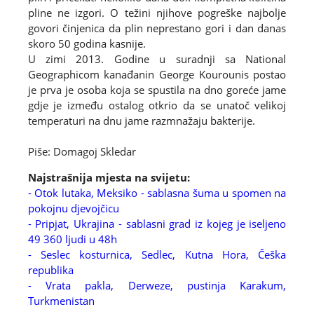
pline ne izgori. O težini njihove pogreške najbolje
govori činjenica da plin neprestano gori i dan danas
skoro 50 godina kasnije.
U zimi 2013. Godine u suradnji sa National
Geographicom kanađanin George Kourounis postao
je prva je osoba koja se spustila na dno goreće jame
gdje je između ostalog otkrio da se unatoč velikoj
temperaturi na dnu jame razmnažaju bakterije.
Piše: Domagoj Skledar
Najstrašnija mjesta na svijetu:
-
Otok lutaka, Meksiko - sablasna šuma u spomen na
pokojnu djevojčicu
- Pripjat, Ukrajina - sablasni grad iz kojeg je iseljeno
49 360 ljudi u 48h
- Seslec kosturnica, Sedlec, Kutna Hora, Češka
republika
- Vrata pakla, Derweze, pustinja Karakum,
Turkmenistan