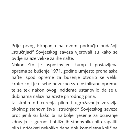
Prije prvog iskapanja na ovom području ondašnji
„stručnjaci“ Sovjetskog saveza vjerovali su kako se
ovdje nalaze velike zalihe nafte.
Nakon što je uspostavljen kamp i postavljena
oprema za bušenje 1971. godine umjesto pronalaska
nafte ispod opreme za bušenje otvorio se veliki
krater koji je u sebe povukao svu instaliranu opremu
te se tek nakon ovog incidenta ustanovilo da se u
dubinama nalazi nalazište prirodnog plina.
Iz straha od curenja plina i ugrožavanja zdravlja
okolnog stanovništva „stručnjaci“ Sovjetskog saveza
procijenili su kako bi najbolje rješenje za očuvanje
zdravlja i sigurnosti obližnjih stanovnika bilo zapaliti
plin i pričekati nekoliko dana dok kompletna količina