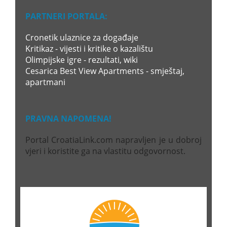
PARTNERI PORTALA:
Cronetik ulaznice za događaje
Kritikaz - vijesti i kritike o kazalištu
Olimpijske igre - rezultati, wiki
Cesarica Best View Apartments - smještaj,
apartmani
PRAVNA NAPOMENA!
Portal CroatiaLink.com napravljen je u dobroj
vjeri i koristite ga na vlastitu odgovornost.