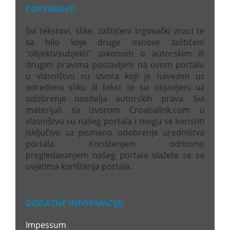
COPYRIGHT!
Svi tekstovi, slike, zaštićeni trgovački znaci te
sa bilo koje druge osnove zaštićeni
"objekti/subjekti" zakonom o autorskim ili
drugim pravima postavljeni na ovom portalu
u vlasništvu su izvora koji je naveden uz
određenu sliku ili tekst te su objavljeni uz
odobrenje nositelja autorskih prava. Svi
materijali sa izvorom Croatialink.com u
vlasništvu su našeg portala i mogu se koristiti
isključivo uz pismeno odobrenje uredništva
portala. Korištenjem odnosno
pregledavanjem našeg portala slažete se sa
uvjetima korištenja portala.
DODATNE INFORMACIJE:
Impessum