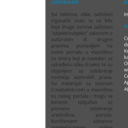
COPYRIGHT!
D
Svi tekstovi, slike, zaštićeni
I
trgovački znaci te sa bilo
P
koje druge osnove zaštićeni
"objekti/subjekti" zakonom o
C
autorskim ili drugim
d
pravima postavljeni na
Kr
ovom portalu u vlasništvu
k
su izvora koji je naveden uz
Ol
određenu sliku ili tekst te su
wi
objavljeni uz odobrenje
C
nositelja autorskih prava.
A
Svi materijali sa izvorom
a
Croatialink.com u vlasništvu
su našeg portala i mogu se
koristiti isključivo uz
pismeno odobrenje
uredništva portala.
Korištenjem odnosno
pregledavanjem našeg