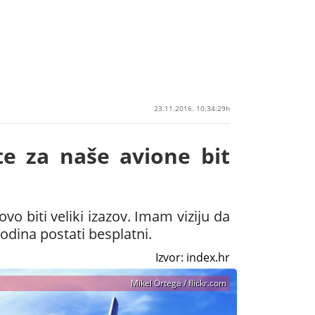
23.11.2016. 10:34:29h
te za naše avione bit
o biti veliki izazov. Imam viziju da
godina postati besplatni.
Izvor: index.hr
Mikel Ortega / flickr.com