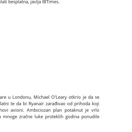
ti besplatna, javlja IBTimes.
nare u Londonu, Michael O'Leary otkrio je da se
latni te da bi Ryanair zarađivao od prihoda koji
ihovi avioni. Ambiciozan plan potaknut je vrlo
 mnoge zračne luke proteklih godina ponudile