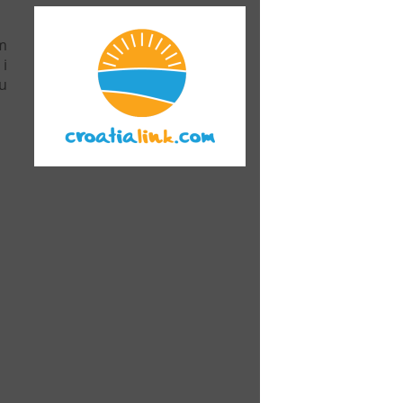
m
 i
u