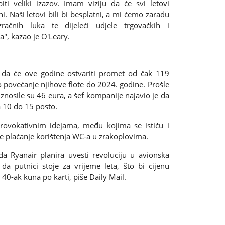
i veliki izazov. Imam viziju da će svi letovi
. Naši letovi bili bi besplatni, a mi ćemo zaradu
zračnih luka te dijeleći udjele trgovačkih i
", kazao je O'Leary.
da će ove godine ostvariti promet od čak 119
no povećanje njihove flote do 2024. godine. Prošle
znosile su 46 eura, a šef kompanije najavio je da
a 10 do 15 posto.
rovokativnim idejama, među kojima se ističu i
te plaćanje korištenja WC-a u zrakoplovima.
a Ryanair planira uvesti revoluciju u avionska
da putnici stoje za vrijeme leta, što bi cijenu
 40-ak kuna po karti, piše Daily Mail.