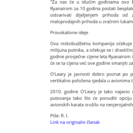
"Za nas će u idućim godinama ovo bit
Ryanairom za 10 godina postati besplatni
ostvarivati dijeljenjem prihoda od 
maloprodajnih prihoda u zračnim lukama
Provokativne ideje
Ova niskobudžetna kompanija očekuje 
milijuna putnika, a očekuje se i drastič
godine prosječne cijene leta Ryanairom i
će se ta cijena već ove godine smanjiti z
O'Leary je javnosti dobro poznat po p
vertikalno položena sjedala u avionima 
2010. godine O'Leary je tako najavio d
putovanja tako što će ponuditi opciju 
avionskih karata srušilo na nevjerojatnih
Piše: R. I.
Link na originalni članak