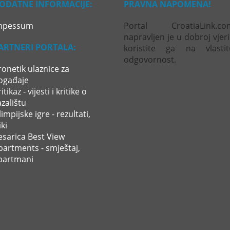
ODATNE INFORMACIJE:
PRAVNA NAPOMENA!
mpessum
Portal CroatiaLink.co
napravljen je u dobroj vjeri
ARTNERI PORTALA:
koristite ga na vlastit
odgovornost.
ronetik ulaznice za
ogađaje
itikaz - vijesti i kritike o
azalištu
impijske igre - rezultati,
ki
esarica Best View
partments - smještaj,
partmani