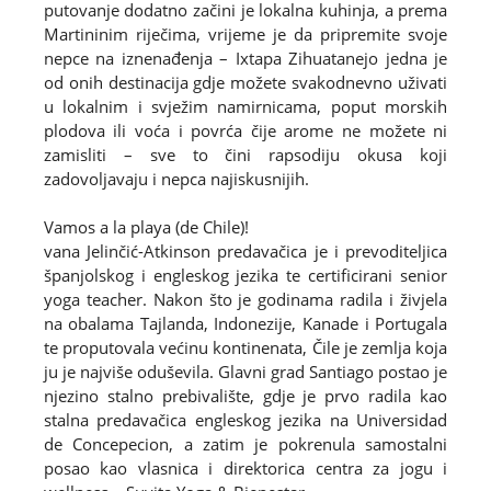
putovanje dodatno začini je lokalna kuhinja, a prema
Martininim riječima, vrijeme je da pripremite svoje
nepce na iznenađenja – Ixtapa Zihuatanejo jedna je
od onih destinacija gdje možete svakodnevno uživati
u lokalnim i svježim namirnicama, poput morskih
plodova ili voća i povrća čije arome ne možete ni
zamisliti – sve to čini rapsodiju okusa koji
zadovoljavaju i nepca najiskusnijih.
Vamos a la playa (de Chile)!
vana Jelinčić-Atkinson predavačica je i prevoditeljica
španjolskog i engleskog jezika te certificirani senior
yoga teacher. Nakon što je godinama radila i živjela
na obalama Tajlanda, Indonezije, Kanade i Portugala
te proputovala većinu kontinenata, Čile je zemlja koja
ju je najviše oduševila. Glavni grad Santiago postao je
njezino stalno prebivalište, gdje je prvo radila kao
stalna predavačica engleskog jezika na Universidad
de Concepecion, a zatim je pokrenula samostalni
posao kao vlasnica i direktorica centra za jogu i