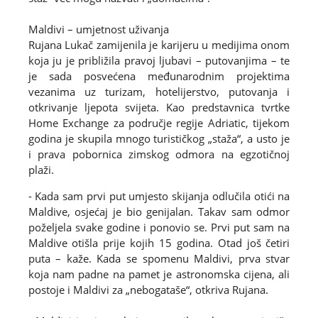
Maldivi – umjetnost uživanja
Rujana Lukač zamijenila je karijeru u medijima onom
koja ju je približila pravoj ljubavi – putovanjima – te
je sada posvećena međunarodnim projektima
vezanima uz turizam, hotelijerstvo, putovanja i
otkrivanje ljepota svijeta. Kao predstavnica tvrtke
Home Exchange za područje regije Adriatic, tijekom
godina je skupila mnogo turističkog „staža“, a usto je
i prava pobornica zimskog odmora na egzotičnoj
plaži.
- Kada sam prvi put umjesto skijanja odlučila otići na
Maldive, osjećaj je bio genijalan. Takav sam odmor
poželjela svake godine i ponovio se. Prvi put sam na
Maldive otišla prije kojih 15 godina. Otad još četiri
puta – kaže. Kada se spomenu Maldivi, prva stvar
koja nam padne na pamet je astronomska cijena, ali
postoje i Maldivi za „nebogataše“, otkriva Rujana.