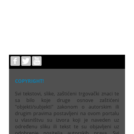
COPYRIGHT!
Svi tekstovi, slike, zaštićeni trgovački znaci te
sa bilo koje druge osnove zaštićeni
"objekti/subjekti" zakonom o autorskim ili
drugim pravima postavljeni na ovom portalu
u vlasništvu su izvora koji je naveden uz
određenu sliku ili tekst te su objavljeni uz
odobrenje nositelja autorskih prava. Svi