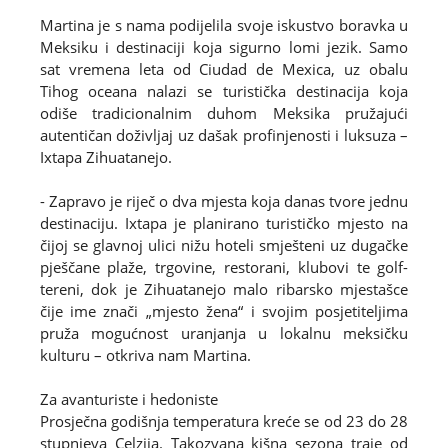
Martina je s nama podijelila svoje iskustvo boravka u
Meksiku i destinaciji koja sigurno lomi jezik. Samo
sat vremena leta od Ciudad de Mexica, uz obalu
Tihog oceana nalazi se turistička destinacija koja
odiše tradicionalnim duhom Meksika pružajući
autentičan doživljaj uz dašak profinjenosti i luksuza –
Ixtapa Zihuatanejo.
- Zapravo je riječ o dva mjesta koja danas tvore jednu
destinaciju. Ixtapa je planirano turističko mjesto na
čijoj se glavnoj ulici nižu hoteli smješteni uz dugačke
pješčane plaže, trgovine, restorani, klubovi te golf-
tereni, dok je Zihuatanejo malo ribarsko mjestašce
čije ime znači „mjesto žena“ i svojim posjetiteljima
pruža mogućnost uranjanja u lokalnu meksičku
kulturu – otkriva nam Martina.
Za avanturiste i hedoniste
Prosječna godišnja temperatura kreće se od 23 do 28
stupnjeva Celzija. Takozvana kišna sezona traje od