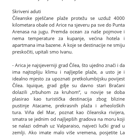
Skriveni aduti
Čileanske pješčane plaže protežu se uzduž 4000
kilometara obale od Arice na sjeveru pa sve do Punta
Arenasa na jugu. Premda ocean za naše pojmove i
nema temperature za kupanje, većina hotela i
apartmana ima bazene. A koje se destinacije ne smiju
preskočiti, upitali smo Ivanu.
- Arica je najsjeverniji grad Čilea, što ujedno znači i da
ima najtopliju klimu i najljepše plaže, a usto je i
idealno mjesto za upoznati pretkolumbijsku povijest
Čilea. Iquique, grad gdje su davno stari Bračani
dolazili „trbuhom za kruhom“, u novije se doba
plasirao kao turistička destinacija zbog blizine
pustinje Atacame, prekrasnih plaža i arheoloških
tura. Viña del Mar, poznat kao čileanska rivijera,
smatra se jednim od najljepših gradova na moru koji
se nalazi odmah uz Valparaiso, najveći lučki grad u
zemlji. Ako imate malo više vremena, posjetite La