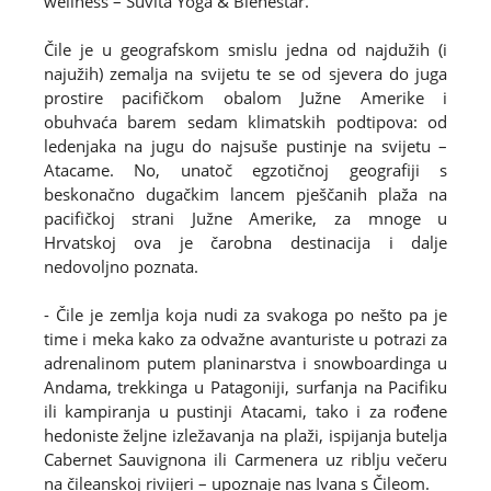
wellness – Suvita Yoga & Bienestar.
Čile je u geografskom smislu jedna od najdužih (i
najužih) zemalja na svijetu te se od sjevera do juga
prostire pacifičkom obalom Južne Amerike i
obuhvaća barem sedam klimatskih podtipova: od
ledenjaka na jugu do najsuše pustinje na svijetu –
Atacame. No, unatoč egzotičnoj geografiji s
beskonačno dugačkim lancem pješčanih plaža na
pacifičkoj strani Južne Amerike, za mnoge u
Hrvatskoj ova je čarobna destinacija i dalje
nedovoljno poznata.
- Čile je zemlja koja nudi za svakoga po nešto pa je
time i meka kako za odvažne avanturiste u potrazi za
adrenalinom putem planinarstva i snowboardinga u
Andama, trekkinga u Patagoniji, surfanja na Pacifiku
ili kampiranja u pustinji Atacami, tako i za rođene
hedoniste željne izležavanja na plaži, ispijanja butelja
Cabernet Sauvignona ili Carmenera uz riblju večeru
na čileanskoj rivijeri – upoznaje nas Ivana s Čileom.