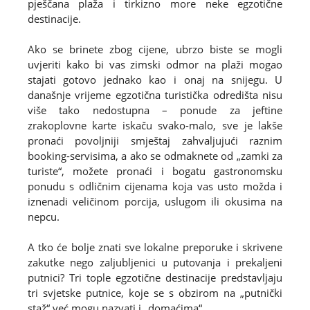
pješčana plaža i tirkizno more neke egzotične
destinacije.
Ako se brinete zbog cijene, ubrzo biste se mogli
uvjeriti kako bi vas zimski odmor na plaži mogao
stajati gotovo jednako kao i onaj na snijegu. U
današnje vrijeme egzotična turistička odredišta nisu
više tako nedostupna – ponude za jeftine
zrakoplovne karte iskaču svako-malo, sve je lakše
pronaći povoljniji smještaj zahvaljujući raznim
booking-servisima, a ako se odmaknete od „zamki za
turiste“, možete pronaći i bogatu gastronomsku
ponudu s odličnim cijenama koja vas usto možda i
iznenadi veličinom porcija, uslugom ili okusima na
nepcu.
A tko će bolje znati sve lokalne preporuke i skrivene
zakutke nego zaljubljenici u putovanja i prekaljeni
putnici? Tri tople egzotične destinacije predstavljaju
tri svjetske putnice, koje se s obzirom na „putnički
staž“ već mogu nazvati i „domaćima“.