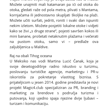
Možete unajmiti mali katamaran pa ići od otoka do
otoka, gledati raže od pola metra, plivati s Mantama,
kornjačama ili jednostavno skupljati školjke na plaži.
Možete učiti surfati, jedriti, roniti i svaki dan ispuniti
nekim izletom. Možete posjetiti lokalne otoke i vidjeti
kako se živi „s druge strane“, pojesti savršen kokos ili
mini banane, prošetati netaknutim plažama i večerati
na pustom otoku, samo vi – predlaže ova
zaljubljenica u Maldive.
Raj na obali Tihog oceana
U Meksiko nas vodi Martina Lucić Čanak, koja je
svoje desetogodišnje radno iskustvo u turizmu,
poslovanju turističke agencije, marketingu i PR-u
iskoristila za pokretanje vlastitog biznisa. S
prijateljicom u jesen 2014. godine predstavila je novi
projekt Magic4.club specijaliziran za PR, branding i
marketing za brendove s područja turizma i
putovanja, koji ujedno spaja njezine dvije ljubavi –
turizam i komunikaciju.