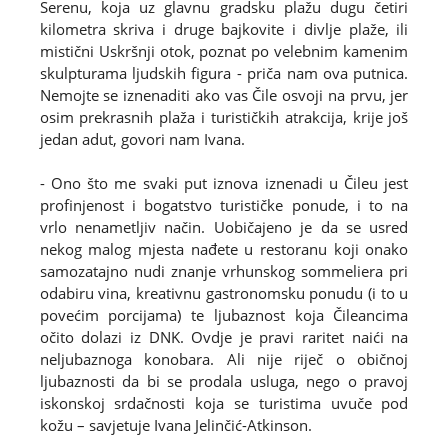
Serenu, koja uz glavnu gradsku plažu dugu četiri
kilometra skriva i druge bajkovite i divlje plaže, ili
mistični Uskršnji otok, poznat po velebnim kamenim
skulpturama ljudskih figura - priča nam ova putnica.
Nemojte se iznenaditi ako vas Čile osvoji na prvu, jer
osim prekrasnih plaža i turističkih atrakcija, krije još
jedan adut, govori nam Ivana.
- Ono što me svaki put iznova iznenadi u Čileu jest
profinjenost i bogatstvo turističke ponude, i to na
vrlo nenametljiv način. Uobičajeno je da se usred
nekog malog mjesta nađete u restoranu koji onako
samozatajno nudi znanje vrhunskog sommeliera pri
odabiru vina, kreativnu gastronomsku ponudu (i to u
povećim porcijama) te ljubaznost koja Čileancima
očito dolazi iz DNK. Ovdje je pravi raritet naići na
neljubaznoga konobara. Ali nije riječ o običnoj
ljubaznosti da bi se prodala usluga, nego o pravoj
iskonskoj srdačnosti koja se turistima uvuče pod
kožu – savjetuje Ivana Jelinčić-Atkinson.