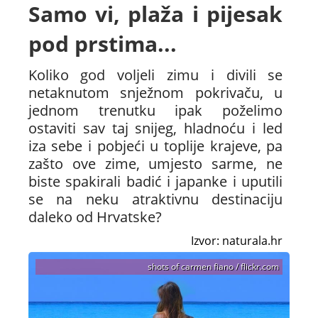
Samo vi, plaža i pijesak
pod prstima...
Koliko god voljeli zimu i divili se
netaknutom snježnom pokrivaču, u
jednom trenutku ipak poželimo
ostaviti sav taj snijeg, hladnoću i led
iza sebe i pobjeći u toplije krajeve, pa
zašto ove zime, umjesto sarme, ne
biste spakirali badić i japanke i uputili
se na neku atraktivnu destinaciju
daleko od Hrvatske?
Izvor: naturala.hr
shots of carmen fiano / flickr.com