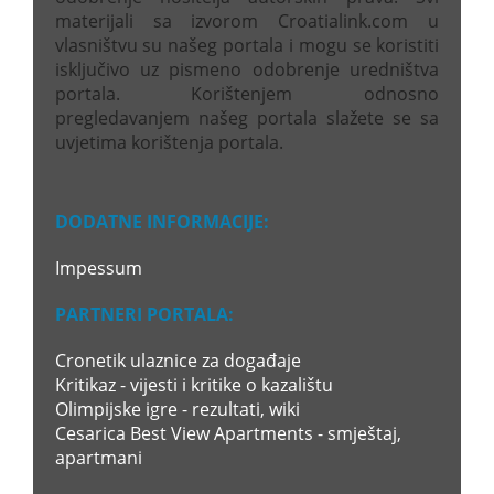
materijali sa izvorom Croatialink.com u
vlasništvu su našeg portala i mogu se koristiti
isključivo uz pismeno odobrenje uredništva
portala. Korištenjem odnosno
pregledavanjem našeg portala slažete se sa
uvjetima korištenja portala.
DODATNE INFORMACIJE:
Impessum
PARTNERI PORTALA:
Cronetik ulaznice za događaje
Kritikaz - vijesti i kritike o kazalištu
Olimpijske igre - rezultati, wiki
Cesarica Best View Apartments - smještaj,
apartmani