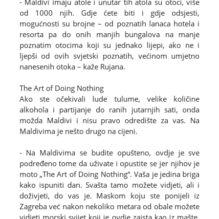
- Maldivi imaju atole i unutar tih atola su otoci, više
od 1000 njih. Gdje ćete biti i gdje odsjesti,
mogućnosti su brojne – od poznatih lanaca hotela i
resorta pa do onih manjih bungalova na manje
poznatim otocima koji su jednako lijepi, ako ne i
ljepši od ovih svjetski poznatih, većinom umjetno
nanesenih otoka – kaže Rujana.
The Art of Doing Nothing
Ako ste očekivali lude tulume, velike količine
alkohola i partijanje do ranih jutarnjih sati, onda
možda Maldivi i nisu pravo odredište za vas. Na
Maldivima je nešto drugo na cijeni.
- Na Maldivima se budite opušteno, ovdje je sve
podređeno tome da uživate i opustite se jer njihov je
moto „The Art of Doing Nothing“. Vaša je jedina briga
kako ispuniti dan. Svašta tamo možete vidjeti, ali i
doživjeti, do vas je. Maskom koju ste ponijeli iz
Zagreba već nakon nekoliko metara od obale možete
vidjeti morski svijet koji je ovdje zaista kao iz mašte.