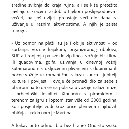
sredine svibnja do kraja rujna, ali se kiše pretežito
javljaju u kraćem razdoblju tijekom poslijepodneva i
večeri, pa još uvijek preostaje veći dio dana za
uživanje u raznim aktivnostima. A njih je zaista
mnogo.
- Uz odmor na plaži, tu je i obilje aktivnosti – od
surfanja, vožnje kajakom, organiziranog ribolova,
SUP-a i ronjenja pa sve do zip linea, vožnje biciklima
ili quadovima, golfa, uživanja u dnevnoj vožnji
katamaranom s uključenim plivanjem s dupinima ili
noćne vožnje uz romantičan zalazak sunca. Ljubitelji
kulture i povijesti i ovdje će pronaći dio za sebe s
obzirom na to da se na pola sata vožnje nalazi muzej
i arheološki lokalitet Xihuacán s piramidom i
terenom za igru s loptom star više od 3000 godina,
koji posjetitelje vodi kroz priče plemena i njihovih
običaja – rekla nam je Martina.
A kakav bi to odmor bio bez hrane? Ono što svako