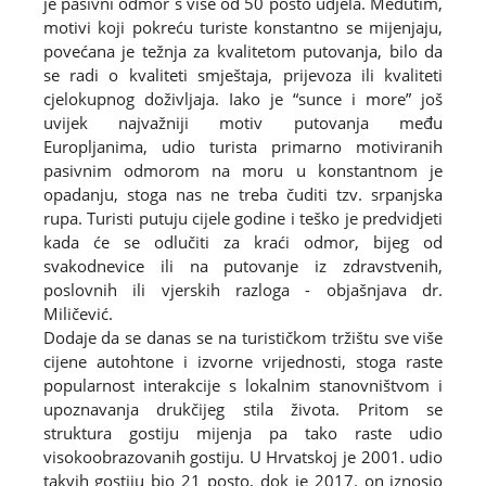
je pasivni odmor s više od 50 posto udjela. Međutim,
motivi koji pokreću turiste konstantno se mijenjaju,
povećana je težnja za kvalitetom putovanja, bilo da
se radi o kvaliteti smještaja, prijevoza ili kvaliteti
cjelokupnog doživljaja. Iako je “sunce i more” još
uvijek najvažniji motiv putovanja među
Europljanima, udio turista primarno motiviranih
pasivnim odmorom na moru u konstantnom je
opadanju, stoga nas ne treba čuditi tzv. srpanjska
rupa. Turisti putuju cijele godine i teško je predvidjeti
kada će se odlučiti za kraći odmor, bijeg od
svakodnevice ili na putovanje iz zdravstvenih,
poslovnih ili vjerskih razloga - objašnjava dr.
Miličević.
Dodaje da se danas se na turističkom tržištu sve više
cijene autohtone i izvorne vrijednosti, stoga raste
popularnost interakcije s lokalnim stanovništvom i
upoznavanja drukčijeg stila života. Pritom se
struktura gostiju mijenja pa tako raste udio
visokoobrazovanih gostiju. U Hrvatskoj je 2001. udio
takvih gostiju bio 21 posto, dok je 2017. on iznosio