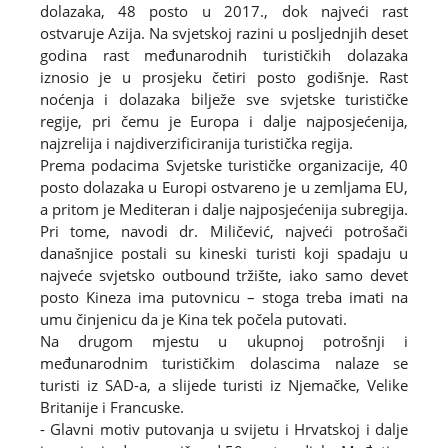
dolazaka, 48 posto u 2017., dok najveći rast
ostvaruje Azija. Na svjetskoj razini u posljednjih deset
godina rast međunarodnih turističkih dolazaka
iznosio je u prosjeku četiri posto godišnje. Rast
noćenja i dolazaka bilježe sve svjetske turističke
regije, pri čemu je Europa i dalje najposjećenija,
najzrelija i najdiverzificiranija turistička regija.
Prema podacima Svjetske turističke organizacije, 40
posto dolazaka u Europi ostvareno je u zemljama EU,
a pritom je Mediteran i dalje najposjećenija subregija.
Pri tome, navodi dr. Miličević, najveći potrošači
današnjice postali su kineski turisti koji spadaju u
najveće svjetsko outbound tržište, iako samo devet
posto Kineza ima putovnicu – stoga treba imati na
umu činjenicu da je Kina tek počela putovati.
Na drugom mjestu u ukupnoj potrošnji i
međunarodnim turističkim dolascima nalaze se
turisti iz SAD-a, a slijede turisti iz Njemačke, Velike
Britanije i Francuske.
- Glavni motiv putovanja u svijetu i Hrvatskoj i dalje