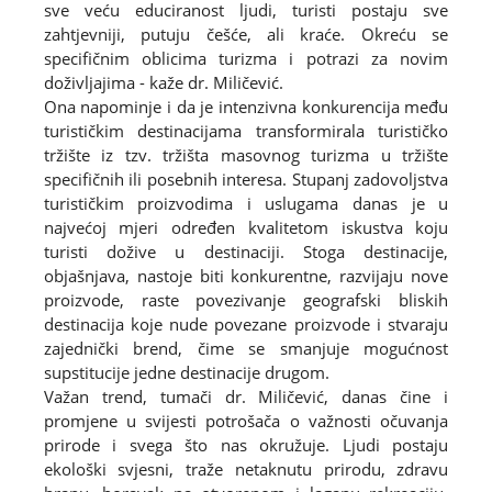
sve veću educiranost ljudi, turisti postaju sve
zahtjevniji, putuju češće, ali kraće. Okreću se
specifičnim oblicima turizma i potrazi za novim
doživljajima - kaže dr. Miličević.
Ona napominje i da je intenzivna konkurencija među
turističkim destinacijama transformirala turističko
tržište iz tzv. tržišta masovnog turizma u tržište
specifičnih ili posebnih interesa. Stupanj zadovoljstva
turističkim proizvodima i uslugama danas je u
najvećoj mjeri određen kvalitetom iskustva koju
turisti dožive u destinaciji. Stoga destinacije,
objašnjava, nastoje biti konkurentne, razvijaju nove
proizvode, raste povezivanje geografski bliskih
destinacija koje nude povezane proizvode i stvaraju
zajednički brend, čime se smanjuje mogućnost
supstitucije jedne destinacije drugom.
Važan trend, tumači dr. Miličević, danas čine i
promjene u svijesti potrošača o važnosti očuvanja
prirode i svega što nas okružuje. Ljudi postaju
ekološki svjesni, traže netaknutu prirodu, zdravu