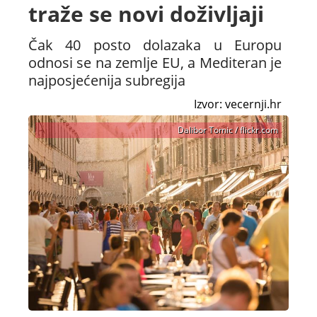
traže se novi doživljaji
Čak 40 posto dolazaka u Europu
odnosi se na zemlje EU, a Mediteran je
najposjećenija subregija
Izvor: vecernji.hr
Dalibor Tomic / flickr.com