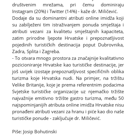
društvenim mrežama, pri čemu dominiraju
Instagram (20%) i Twitter (14%) - kaže dr. Miličević.
Dodaje da su dominantni atributi online imidža koji
su zabilježeni tim istraživanjem ponuda smještaja i
atributi vezani za kvalitetu smještajnih kapaciteta,
zatim prirodne ljepote Hrvatske i prepoznatljivost
pojedinih turističkih destinacija poput Dubrovnika,
Zadra, Splita i Zagreba.
- To otvara mnogo prostora za značajnije kvalitativno
pozicioniranje Hrvatske kao turističke destinacije, jer
još uvijek izostaje prepoznatljivost specifičnih oblika
turizma koje Hrvatska nudi. Na primjer, na tržištu
Velike Britanije, koje je prema referentnim podacima
Svjetske turističke organizacije uz njemačko tržište
najvažnije emitivno tržište gastro turizma, među 50
najspominjanijih atributa online imidža Hrvatske nisu
pronađeni atributi vezani za hranu i piće kao dio naše
turističke ponude - zaključuje dr. Miličević.
Piše: Josip Bohutinski