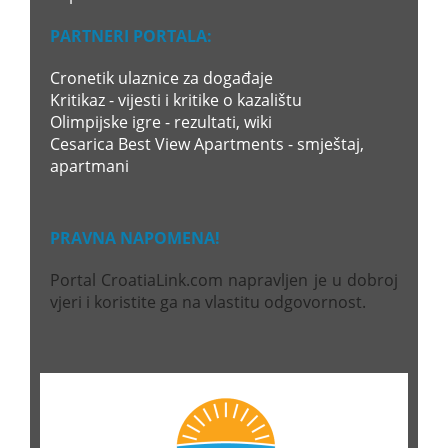
PARTNERI PORTALA:
Cronetik ulaznice za događaje
Kritikaz - vijesti i kritike o kazalištu
Olimpijske igre - rezultati, wiki
Cesarica Best View Apartments - smještaj,
apartmani
PRAVNA NAPOMENA!
Portal CroatiaLink.com napravljen je u dobroj
vjeri i koristite ga na vlastitu odgovornost.