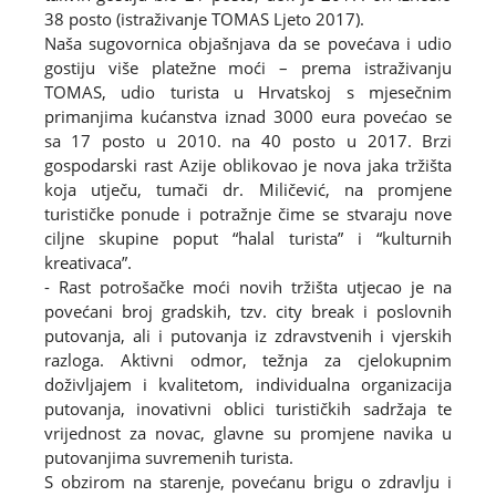
38 posto (istraživanje TOMAS Ljeto 2017).
Naša sugovornica objašnjava da se povećava i udio
gostiju više platežne moći – prema istraživanju
TOMAS, udio turista u Hrvatskoj s mjesečnim
primanjima kućanstva iznad 3000 eura povećao se
sa 17 posto u 2010. na 40 posto u 2017. Brzi
gospodarski rast Azije oblikovao je nova jaka tržišta
koja utječu, tumači dr. Miličević, na promjene
turističke ponude i potražnje čime se stvaraju nove
ciljne skupine poput “halal turista” i “kulturnih
kreativaca”.
- Rast potrošačke moći novih tržišta utjecao je na
povećani broj gradskih, tzv. city break i poslovnih
putovanja, ali i putovanja iz zdravstvenih i vjerskih
razloga. Aktivni odmor, težnja za cjelokupnim
doživljajem i kvalitetom, individualna organizacija
putovanja, inovativni oblici turističkih sadržaja te
vrijednost za novac, glavne su promjene navika u
putovanjima suvremenih turista.
S obzirom na starenje, povećanu brigu o zdravlju i