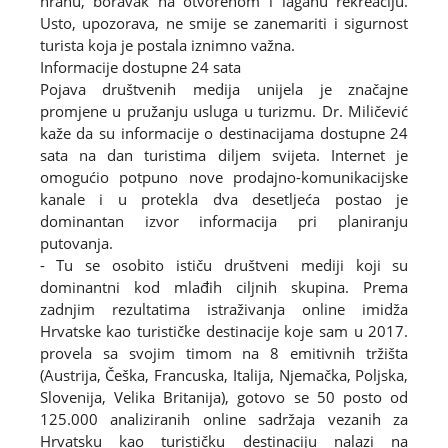
hranu, boravak na otvorenom i laganu rekreaciju.
Usto, upozorava, ne smije se zanemariti i sigurnost
turista koja je postala iznimno važna.
Informacije dostupne 24 sata
Pojava društvenih medija unijela je značajne
promjene u pružanju usluga u turizmu. Dr. Miličević
kaže da su informacije o destinacijama dostupne 24
sata na dan turistima diljem svijeta. Internet je
omogućio potpuno nove prodajno-komunikacijske
kanale i u protekla dva desetljeća postao je
dominantan izvor informacija pri planiranju
putovanja.
- Tu se osobito ističu društveni mediji koji su
dominantni kod mlađih ciljnih skupina. Prema
zadnjim rezultatima istraživanja online imidža
Hrvatske kao turističke destinacije koje sam u 2017.
provela sa svojim timom na 8 emitivnih tržišta
(Austrija, Češka, Francuska, Italija, Njemačka, Poljska,
Slovenija, Velika Britanija), gotovo se 50 posto od
125.000 analiziranih online sadržaja vezanih za
Hrvatsku kao turističku destinaciju nalazi na