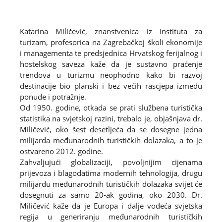
Katarina Miličević, znanstvenica iz Instituta za
turizam, profesorica na Zagrebačkoj školi ekonomije
i managementa te predsjednica Hrvatskog ferijalnog i
hostelskog saveza kaže da je sustavno praćenje
trendova u turizmu neophodno kako bi razvoj
destinacije bio planski i bez većih rascjepa između
ponude i potražnje.
Od 1950. godine, otkada se prati službena turistička
statistika na svjetskoj razini, trebalo je, objašnjava dr.
Miličević, oko šest desetljeća da se dosegne jedna
milijarda međunarodnih turističkih dolazaka, a to je
ostvareno 2012. godine.
Zahvaljujući globalizaciji, povoljnijim cijenama
prijevoza i blagodatima modernih tehnologija, drugu
milijardu međunarodnih turističkih dolazaka svijet će
dosegnuti za samo 20-ak godina, oko 2030. Dr.
Miličević kaže da je Europa i dalje vodeća svjetska
regija u generiranju međunarodnih turističkih