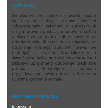
COPYRIGHT!
Svi tekstovi, slike, zaštićeni trgovački znaci te
sa bilo koje druge osnove zaštićeni
"objekti/subjekti" zakonom o autorskim ili
drugim pravima postavljeni na ovom portalu
u vlasništvu su izvora koji je naveden uz
određenu sliku ili tekst te su objavljeni uz
odobrenje nositelja autorskih prava. Svi
materijali sa izvorom Croatialink.com u
vlasništvu su našeg portala i mogu se koristiti
isključivo uz pismeno odobrenje uredništva
portala. Korištenjem odnosno
pregledavanjem našeg portala slažete se sa
uvjetima korištenja portala.
DODATNE INFORMACIJE:
Impessum