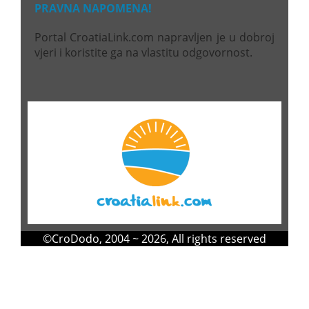
PRAVNA NAPOMENA!
Portal CroatiaLink.com napravljen je u dobroj
vjeri i koristite ga na vlastitu odgovornost.
©
CroDodo
, 2004 ~ 2026, All rights reserved