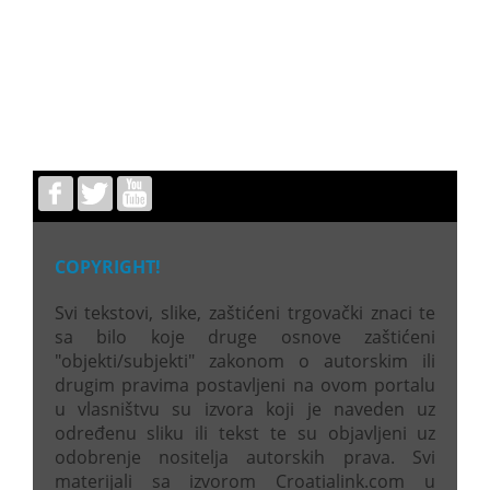
COPYRIGHT!
Svi tekstovi, slike, zaštićeni trgovački znaci te
sa bilo koje druge osnove zaštićeni
"objekti/subjekti" zakonom o autorskim ili
drugim pravima postavljeni na ovom portalu
u vlasništvu su izvora koji je naveden uz
određenu sliku ili tekst te su objavljeni uz
odobrenje nositelja autorskih prava. Svi
materijali sa izvorom Croatialink.com u