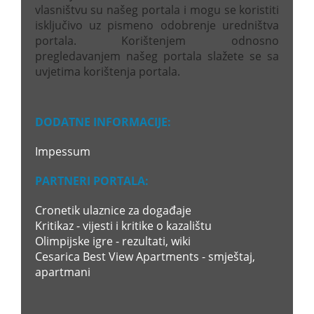
vlasništvu su našeg portala i mogu se koristiti
isključivo uz pismeno odobrenje uredništva
portala. Korištenjem odnosno
pregledavanjem našeg portala slažete se sa
uvjetima korištenja portala.
DODATNE INFORMACIJE:
Impessum
PARTNERI PORTALA:
Cronetik ulaznice za događaje
Kritikaz - vijesti i kritike o kazalištu
Olimpijske igre - rezultati, wiki
Cesarica Best View Apartments - smještaj,
apartmani