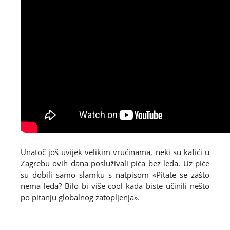
Unatoč još uvijek velikim vrućinama, neki su kafići u
Zagrebu ovih dana posluživali pića bez leda. Uz piće
su dobili samo slamku s natpisom «Pitate se zašto
nema leda? Bilo bi više cool kada biste učinili nešto
po pitanju globalnog zatopljenja».