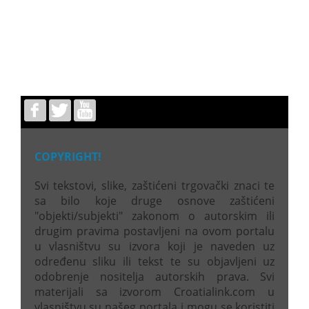
COPYRIGHT!
Svi tekstovi, slike, zaštićeni trgovački znaci te
sa bilo koje druge osnove zaštićeni
"objekti/subjekti" zakonom o autorskim ili
drugim pravima postavljeni na ovom portalu
u vlasništvu su izvora koji je naveden uz
određenu sliku ili tekst te su objavljeni uz
odobrenje nositelja autorskih prava. Svi
materijali sa izvorom Croatialink.com u
vlasništvu su našeg portala i mogu se koristiti