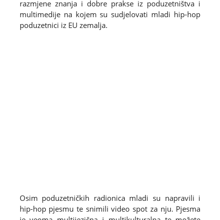
razmjene znanja i dobre prakse iz poduzetništva i
multimedije na kojem su sudjelovati mladi hip-hop
poduzetnici iz EU zemalja.
Osim poduzetničkih radionica mladi su napravili i
hip-hop pjesmu te snimili video spot za nju. Pjesma
je veoma multijezična i multikulturalna te možete