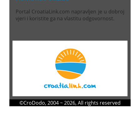
Portal CroatiaLink.com napravljen je u dobroj
vjeri i koristite ga na vlastitu odgovornost.
©
CroDodo
, 2004 ~ 2026, All rights reserved