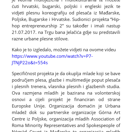
ćuti hrvatski, bugarski, poljski i engleski jezik te
vidjeti plesnu koreografiju od plesača iz Mađarske,
Poljske, Bugarske i Hrvatske. Sudionici projekta “Hip-
hop entrepreneurship 2” su također i imali nastup
21.07.2017. na Trgu bana Jelačića gdje su predstavili
razne urbane plesne stilove.
Kako je to izgledalo, možete vidjeti na ovome videu
https://www.youtube.com/watch?v=P7-
JTNjP22o&t=554s
Specifičnost projekta je da okuplja mlade koji se bave
područjem plesa, glazbe i multimedije poput plesača
i plesnih trenera, vlasnika plesnih i glazbenih studia.
Ova razmjena mladih je bazirana na volonterskoj
osnovi a cijeli projekt je financiran od strane
Europske Unije. Organizacija domaćin je Urbana
mladež dok su partnerske organizacije Górna Art
Centre iz Poljske, organizacija mladih Association of
Roma Minority Representatives and Spokespeople of
Nógrád Count iz Mađarske te organizacija mladih