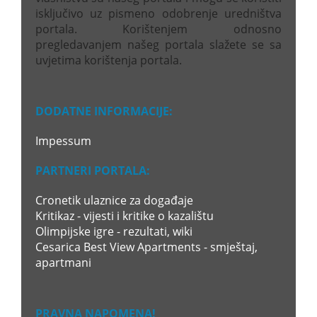
isključivo uz pismeno odobrenje uredništva
portala. Korištenjem odnosno
pregledavanjem našeg portala slažete se sa
uvjetima korištenja portala.
DODATNE INFORMACIJE:
Impessum
PARTNERI PORTALA:
Cronetik ulaznice za događaje
Kritikaz - vijesti i kritike o kazalištu
Olimpijske igre - rezultati, wiki
Cesarica Best View Apartments - smještaj,
apartmani
PRAVNA NAPOMENA!