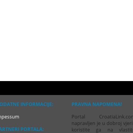
ODATNE INFORMACIJE:
PRAVNA NAPOMENA!
mpessum
Portal CroatiaLink.co
napravljen je u dobroj vjeri
ARTNERI PORTALA:
koristite ga na vlastit