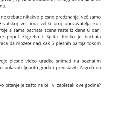
na.
li ne trebate nikakvo plesno predznanje, već samo
rvatskoj već ima veliki broj obožavatelja koji
artije a sama bachata scena raste iz dana u dan,
e poput Zagreba i Splita. Koliko je bachata
ica da možete naći čak 5 plesnih partija tokom
voje plesne video uradke snimati na poznatim
n pokazati ljepotu grada i predstaviti Zagreb na
o pitanje je zašto ne bi i vi zaplesali ove godine?