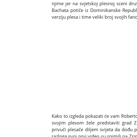
njime jer na svjetskoj plesnoj sceni dru
Bachata potiče iz Dominikanske Republ
verziju plesa i time veliki broj svojih fan
Kako to izgleda pokazati će vam Roberto 
svojim plesom žele predstaviti grad 
privuči plesače diljem svijeta da dođu p
razloga svoj prvi video su snimili na Zr