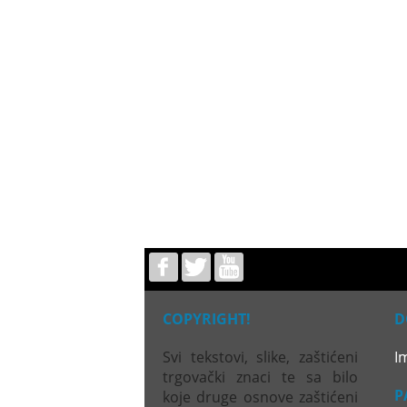
COPYRIGHT!
D
Svi tekstovi, slike, zaštićeni
I
trgovački znaci te sa bilo
P
koje druge osnove zaštićeni