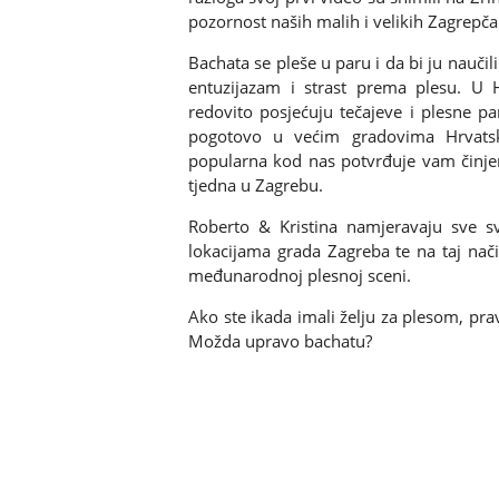
pozornost naših malih i velikih Zagrepča
Bachata se pleše u paru i da bi ju nauči
entuzijazam i strast prema plesu. U H
redovito posjećuju tečajeve i plesne p
pogotovo u većim gradovima Hrvatsk
popularna kod nas potvrđuje vam činjen
tjedna u Zagrebu.
Roberto & Kristina namjeravaju sve s
lokacijama grada Zagreba te na taj nači
međunarodnoj plesnoj sceni.
Ako ste ikada imali želju za plesom, prav
Možda upravo bachatu?