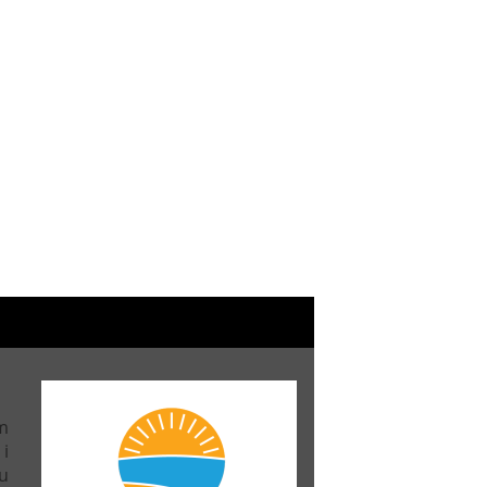
m
 i
u