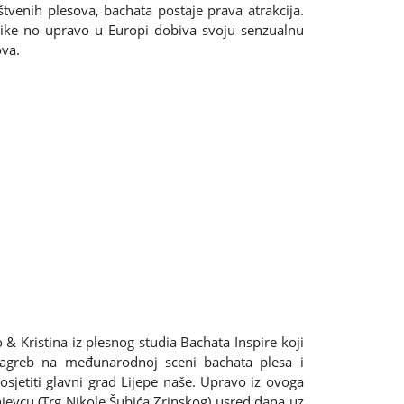
štvenih plesova, bachata postaje prava atrakcija.
ike no upravo u Europi dobiva svoju senzualnu
ova.
& Kristina iz plesnog studia Bachata Inspire koji
Zagreb na međunarodnoj sceni bachata plesa i
osjetiti glavni grad Lijepe naše. Upravo iz ovoga
injevcu (Trg Nikole Šubića Zrinskog) usred dana uz