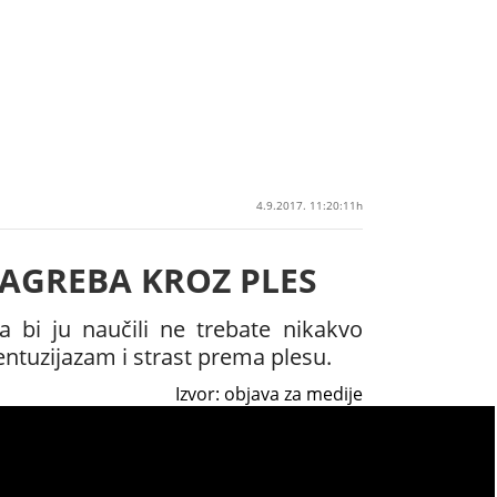
4.9.2017. 11:20:11h
ZAGREBA KROZ PLES
 bi ju naučili ne trebate nikakvo
ntuzijazam i strast prema plesu.
Izvor: objava za medije