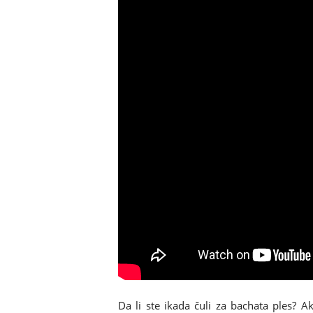
Da li ste ikada čuli za bachata ples? 