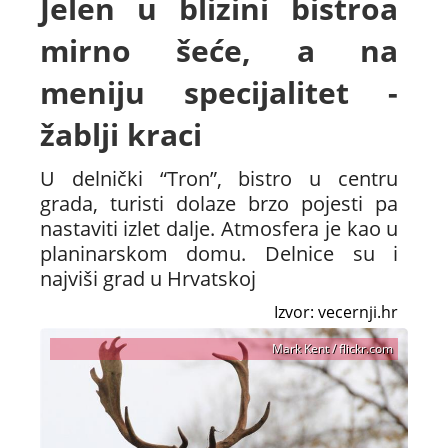
Jelen u blizini bistroa
mirno šeće, a na
meniju specijalitet -
žablji kraci
U delnički “Tron”, bistro u centru
grada, turisti dolaze brzo pojesti pa
nastaviti izlet dalje. Atmosfera je kao u
planinarskom domu. Delnice su i
najviši grad u Hrvatskoj
Izvor: vecernji.hr
Mark Kent / flickr.com