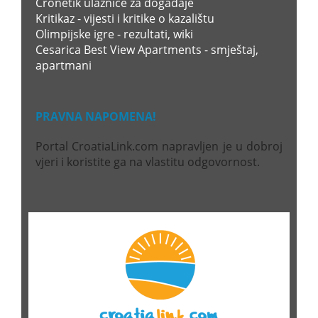
Cronetik ulaznice za događaje
Kritikaz - vijesti i kritike o kazalištu
Olimpijske igre - rezultati, wiki
Cesarica Best View Apartments - smještaj,
apartmani
PRAVNA NAPOMENA!
Portal CroatiaLink.com napravljen je u dobroj
vjeri i koristite ga na vlastitu odgovornost.