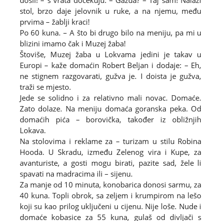
došli! – s vrata dočekuju. – Gazda? – Taj sam! Nalazi
stol, brzo daje jelovnik u ruke, a na njemu, među
prvima – žablji kraci!
Po 60 kuna. – A što bi drugo bilo na meniju, pa mi u
blizini imamo čak i Muzej žaba!
Štoviše, Muzej žaba u Lokvama jedini je takav u
Europi – kaže domaćin Robert Beljan i dodaje: – Eh,
ne stignem razgovarati, gužva je. I doista je gužva,
traži se mjesto.
Jede se solidno i za relativno mali novac. Domaće.
Zato dolaze. Na meniju domaća goranska peka. Od
domaćih pića – borovička, također iz obližnjih
Lokava.
Na stolovima i reklame za – turizam u stilu Robina
Hooda. U Skradu, između Zelenog vira i Kupe, za
avanturiste, a gosti mogu birati, pazite sad, žele li
spavati na madracima ili – sijenu.
Za manje od 10 minuta, konobarica donosi sarmu, za
40 kuna. Topli obrok, sa zeljem i krumpirom na lešo
koji su kao prilog uključeni u cijenu. Nije loše. Nude i
domaće kobasice za 55 kuna, gulaš od divljači s