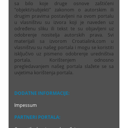
sa bilo koje druge osnove zaštićeni
"objekti/subjekti" zakonom o autorskim ili
drugim pravima postavljeni na ovom portalu
u vlasništvu su izvora koji je naveden uz
određenu sliku ili tekst te su objavljeni uz
odobrenje nositelja autorskih prava. Svi
materijali sa izvorom Croatialink.com u
vlasništvu su našeg portala i mogu se koristiti
isključivo uz pismeno odobrenje uredništva
portala. Korištenjem odnosno
pregledavanjem našeg portala slažete se sa
uvjetima korištenja portala.
DODATNE INFORMACIJE:
Impessum
PARTNERI PORTALA: