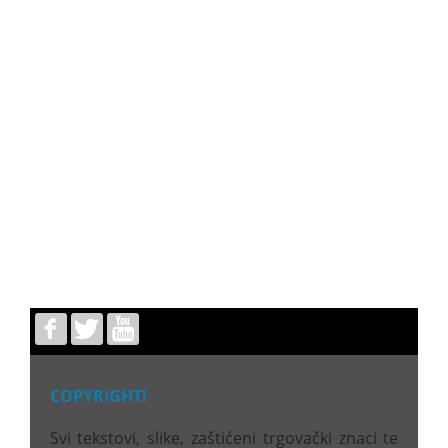
COPYRIGHT!
Svi tekstovi, slike, zaštićeni trgovački znaci te