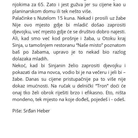
njokima za 65. Zato i jest gužva jer su cijene kao u
planinarskom domu ili tek nešto više.
Palačinke s Nutelom 15 kuna. Nekad i prosili uz žabe
Nije ovo mjesto gdje bi mladić došao zaprositi
djevojku, već mjesto gdje će se društvo dobro najesti.
Ali, kad smo već kod prošnje i žaba, u Otoku kraj
Sinja, u tamošnjem restoranu “Naše misto” poznatom
baš po žabama, upravo je to nekad bio razlog
dolazaka mladih.
Nekoć, kad bi Sinjanin želio zaprositi djevojku i
pokazati da ima novca, vodio bi je na večeru i jeli bi –
žabe. Danas su cijene pristupačnije pa to više nije
dokaz imućnosti. Na ručak u delnički “Tron” doći će
onaj tko želi obrok riješiti brzo i efikasno. Eto, ništa
mondeno, tek mjesto na koje dođeš, pojedeš i - odeš.
Piše: Srđan Heber