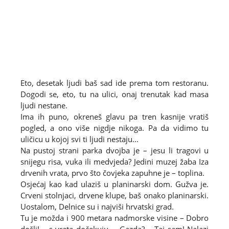
Eto, desetak ljudi baš sad ide prema tom restoranu.
Dogodi se, eto, tu na ulici, onaj trenutak kad masa
ljudi nestane.
Ima ih puno, okreneš glavu pa tren kasnije vratiš
pogled, a ono više nigdje nikoga. Pa da vidimo tu
uličicu u kojoj svi ti ljudi nestaju...
Na pustoj strani parka dvojba je – jesu li tragovi u
snijegu risa, vuka ili medvjeda? Jedini muzej žaba Iza
drvenih vrata, prvo što čovjeka zapuhne je – toplina.
Osjećaj kao kad ulaziš u planinarski dom. Gužva je.
Crveni stolnjaci, drvene klupe, baš onako planinarski.
Uostalom, Delnice su i najviši hrvatski grad.
Tu je možda i 900 metara nadmorske visine – Dobro