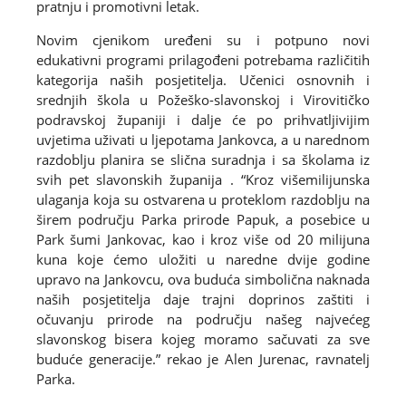
pratnju i promotivni letak.
Novim cjenikom uređeni su i potpuno novi
edukativni programi prilagođeni potrebama različitih
kategorija naših posjetitelja. Učenici osnovnih i
srednjih škola u Požeško-slavonskoj i Virovitičko
podravskoj županiji i dalje će po prihvatljivijim
uvjetima uživati u ljepotama Jankovca, a u narednom
razdoblju planira se slična suradnja i sa školama iz
svih pet slavonskih županija . “Kroz višemilijunska
ulaganja koja su ostvarena u proteklom razdoblju na
širem području Parka prirode Papuk, a posebice u
Park šumi Jankovac, kao i kroz više od 20 milijuna
kuna koje ćemo uložiti u naredne dvije godine
upravo na Jankovcu, ova buduća simbolična naknada
naših posjetitelja daje trajni doprinos zaštiti i
očuvanju prirode na području našeg najvećeg
slavonskog bisera kojeg moramo sačuvati za sve
buduće generacije.” rekao je Alen Jurenac, ravnatelj
Parka.