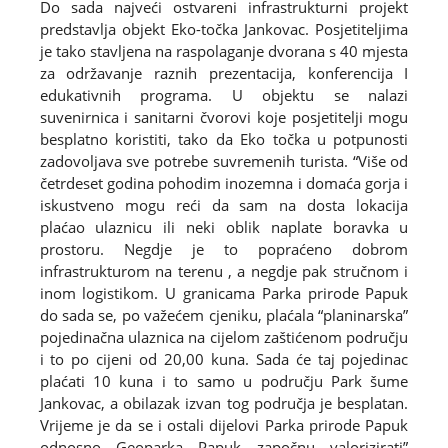
Do sada najveći ostvareni infrastrukturni projekt
predstavlja objekt Eko-točka Jankovac. Posjetiteljima
je tako stavljena na raspolaganje dvorana s 40 mjesta
za održavanje raznih prezentacija, konferencija I
edukativnih programa. U objektu se nalazi
suvenirnica i sanitarni čvorovi koje posjetitelji mogu
besplatno koristiti, tako da Eko točka u potpunosti
zadovoljava sve potrebe suvremenih turista. “Više od
četrdeset godina pohodim inozemna i domaća gorja i
iskustveno mogu reći da sam na dosta lokacija
plaćao ulaznicu ili neki oblik naplate boravka u
prostoru. Negdje je to popraćeno dobrom
infrastrukturom na terenu , a negdje pak stručnom i
inom logistikom. U granicama Parka prirode Papuk
do sada se, po važećem cjeniku, plaćala “planinarska”
pojedinačna ulaznica na cijelom zaštićenom području
i to po cijeni od 20,00 kuna. Sada će taj pojedinac
plaćati 10 kuna i to samo u području Park šume
Jankovac, a obilazak izvan tog područja je besplatan.
Vrijeme je da se i ostali dijelovi Parka prirode Papuk
odnosno Geoparka Papuk započnu valorizirati”