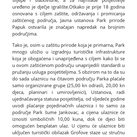
slijepe i slabovidne, a za najmlađe posjetitelje
uređeno je dječje igralište.Otkako je prije 18 godina
osnovana s ciljem zaštite, održavanja i promicanja
zaštićenog područja, Javna ustanova Park prirode
Papuk ostvarila je značajan napredak na brojnim
područjima.
Tako je, osim u zaštitu prirode koja je primarna, Park
mnogo uložio u izgradnju turističke infrastrukture
koja je obogaćena i unaprijeđena s ciljem kako bi se
u ovom zaštićenom području unaprijedili standardi u
pružanju usluga posjetiteljima. S obzirom na to da su
do sada ulaznicu na čitavom području Parka plaćale
samo organizirane grupe (25,00 kn odrasli, 20,00 kn
djeca, planinari i umirovljenici), Ustanova, radi
ujednačavanja statusa posjetitelja, od sljedeće godine
uvodi plaćanje pojedinačnih ulaznica i to samo za
područje Park šume Jankovac, a cijena ulaznice će
iznositi simboličnih 10,00 kuna, dok će djeci biti
omogućen besplatan ulaz. U cijenu će ulaznice biti
uključen turistički obilazak Grofove staze uz stručnu