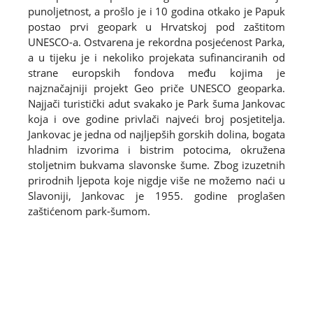
punoljetnost, a prošlo je i 10 godina otkako je Papuk
postao prvi geopark u Hrvatskoj pod zaštitom
UNESCO-a. Ostvarena je rekordna posjećenost Parka,
a u tijeku je i nekoliko projekata sufinanciranih od
strane europskih fondova među kojima je
najznačajniji projekt Geo priče UNESCO geoparka.
Najjači turistički adut svakako je Park šuma Jankovac
koja i ove godine privlači najveći broj posjetitelja.
Jankovac je jedna od najljepših gorskih dolina, bogata
hladnim izvorima i bistrim potocima, okružena
stoljetnim bukvama slavonske šume. Zbog izuzetnih
prirodnih ljepota koje nigdje više ne možemo naći u
Slavoniji, Jankovac je 1955. godine proglašen
zaštićenom park-šumom.