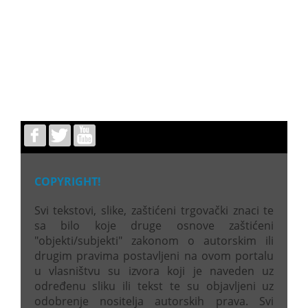
COPYRIGHT!
Svi tekstovi, slike, zaštićeni trgovački znaci te
sa bilo koje druge osnove zaštićeni
"objekti/subjekti" zakonom o autorskim ili
drugim pravima postavljeni na ovom portalu
u vlasništvu su izvora koji je naveden uz
određenu sliku ili tekst te su objavljeni uz
odobrenje nositelja autorskih prava. Svi