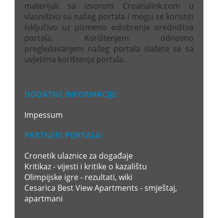
materijali sa izvorom Croatialink.com u
vlasništvu su našeg portala i mogu se koristiti
isključivo uz pismeno odobrenje uredništva
portala. Korištenjem odnosno
pregledavanjem našeg portala slažete se sa
uvjetima korištenja portala.
DODATNE INFORMACIJE:
Impessum
PARTNERI PORTALA:
Cronetik ulaznice za događaje
Kritikaz - vijesti i kritike o kazalištu
Olimpijske igre - rezultati, wiki
Cesarica Best View Apartments - smještaj,
apartmani