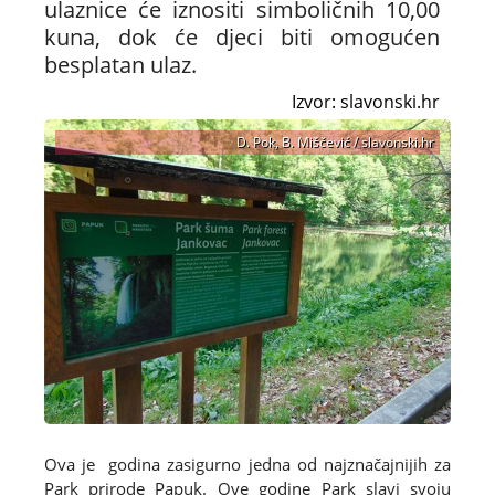
ulaznice će iznositi simboličnih 10,00
kuna, dok će djeci biti omogućen
besplatan ulaz.
Izvor: slavonski.hr
D. Pok, B. Miščević / slavonski.hr
Ova je godina zasigurno jedna od najznačajnijih za
Park prirode Papuk. Ove godine Park slavi svoju