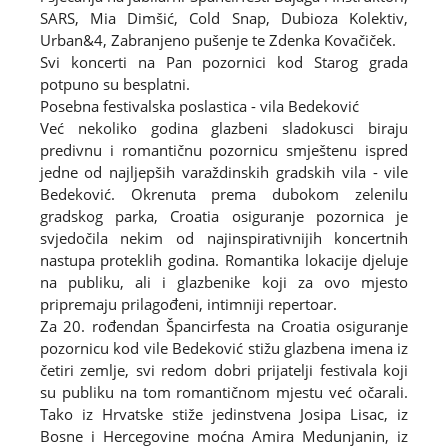
SARS, Mia Dimšić, Cold Snap, Dubioza Kolektiv,
Urban&4, Zabranjeno pušenje te Zdenka Kovačiček.
Svi koncerti na Pan pozornici kod Starog grada
potpuno su besplatni.
Posebna festivalska poslastica - vila Bedeković
Već nekoliko godina glazbeni sladokusci biraju
predivnu i romantičnu pozornicu smještenu ispred
jedne od najljepših varaždinskih gradskih vila - vile
Bedeković. Okrenuta prema dubokom zelenilu
gradskog parka, Croatia osiguranje pozornica je
svjedočila nekim od najinspirativnijih koncertnih
nastupa proteklih godina. Romantika lokacije djeluje
na publiku, ali i glazbenike koji za ovo mjesto
pripremaju prilagođeni, intimniji repertoar.
Za 20. rođendan Špancirfesta na Croatia osiguranje
pozornicu kod vile Bedeković stižu glazbena imena iz
četiri zemlje, svi redom dobri prijatelji festivala koji
su publiku na tom romantičnom mjestu već očarali.
Tako iz Hrvatske stiže jedinstvena Josipa Lisac, iz
Bosne i Hercegovine moćna Amira Medunjanin, iz