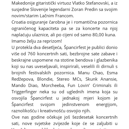
Makedonije gitaristički virtuoz Vlatko Stefanovski, a iz
susjedne Slovenije legendarni Zoran Predin sa svojim
novim/starim Lačnim Francom.
Croatia osiguranje čarobna je i romantična pozornica
ograničenog kapaciteta pa se za koncerte na njoj
naplaćuju ulaznice, ali po cijeni od samo 80,00 kuna.
Imamo želju za reprizom!
U protekla dva desetljeća, Špancirfest je publici donio
više od 760 koncertnih sati, bezbrojne sate zabave i
beskrajne uspomene na stotine bendova i glazbenika
koji su nas uveseljavali, inspirirali, veselili ili dirnuli s
brojnih festivalskih pozornica. Manu Chao, Esma
Redžepova, Blondie, Stereo MCs, Skunk Anansie,
Mando Diao, Morcheeba, Fun Lovin’ Criminals ili
Triggerfinger neka su od uglednih imena koja su
osvojila Špancirfest u jednakoj mjeri kojom je
Špancirfest svojom jedinstvenom energijom,
raznolikošću i kreativnošću osvojio njih.
Ove nas godine očekuje još šezdesetak koncertnih
sati, nove svjetske zvijezde koje će se zaljubiti u