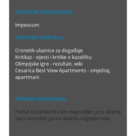
DODATNE INFORMACIJE:
Impessum
PARTNERI PORTALA:
Cronetik ulaznice za događaje
Kritikaz - vijesti i kritike o kazalištu
Olimpijske igre - rezultati, wiki
Cesarica Best View Apartments - smještaj,
apartmani
PRAVNA NAPOMENA!
Portal CroatiaLink.com napravljen je u dobroj
vjeri i koristite ga na vlastitu odgovornost.