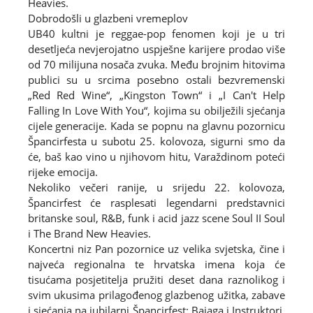
Heavies.
Dobrodošli u glazbeni vremeplov
UB40 kultni je reggae-pop fenomen koji je u tri
desetljeća nevjerojatno uspješne karijere prodao više
od 70 milijuna nosača zvuka. Među brojnim hitovima
publici su u srcima posebno ostali bezvremenski
„Red Red Wine“, „Kingston Town“ i „I Can't Help
Falling In Love With You“, kojima su obilježili sjećanja
cijele generacije. Kada se popnu na glavnu pozornicu
Špancirfesta u subotu 25. kolovoza, sigurni smo da
će, baš kao vino u njihovom hitu, Varaždinom poteći
rijeke emocija.
Nekoliko večeri ranije, u srijedu 22. kolovoza,
Špancirfest će rasplesati legendarni predstavnici
britanske soul, R&B, funk i acid jazz scene Soul II Soul
i The Brand New Heavies.
Koncertni niz Pan pozornice uz velika svjetska, čine i
najveća regionalna te hrvatska imena koja će
tisućama posjetitelja pružiti deset dana raznolikog i
svim ukusima prilagođenog glazbenog užitka, zabave
i sjećanja na jubilarni Špancirfest: Bajaga i Instruktori,