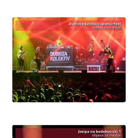
dubioza kolektiv spancirfest
objava za medije
Josipa na bedekovićki 1
objava za medije