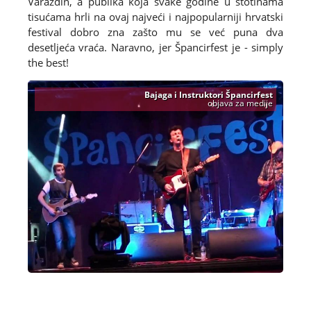
Varaždin, a publika koja svake godine u stotinama
tisućama hrli na ovaj najveći i najpopularniji hrvatski
festival dobro zna zašto mu se već puna dva
desetljeća vraća. Naravno, jer Špancirfest je - simply
the best!
Bajaga i Instruktori Špancirfest
objava za medije