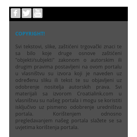
COPYRIGHT!
Svi tekstovi, slike, zaštićeni trgovački znaci te
sa bilo koje druge osnove zaštićeni
"objekti/subjekti" zakonom o autorskim ili
drugim pravima postavljeni na ovom portalu
u vlasništvu su izvora koji je naveden uz
određenu sliku ili tekst te su objavljeni uz
odobrenje nositelja autorskih prava. Svi
materijali sa izvorom Croatialink.com u
vlasništvu su našeg portala i mogu se koristiti
isključivo uz pismeno odobrenje uredništva
portala. Korištenjem odnosno
pregledavanjem našeg portala slažete se sa
uvjetima korištenja portala.