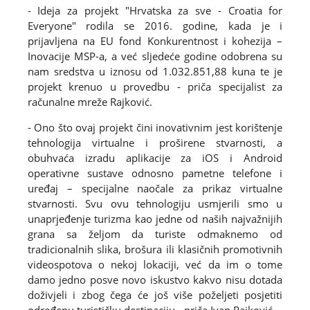
- Ideja za projekt "Hrvatska za sve - Croatia for
Everyone" rodila se 2016. godine, kada je i
prijavljena na EU fond Konkurentnost i kohezija –
Inovacije MSP-a, a već sljedeće godine odobrena su
nam sredstva u iznosu od 1.032.851,88 kuna te je
projekt krenuo u provedbu - priča specijalist za
računalne mreže Rajković.
- Ono što ovaj projekt čini inovativnim jest korištenje
tehnologija virtualne i proširene stvarnosti, a
obuhvaća izradu aplikacije za iOS i Android
operativne sustave odnosno pametne telefone i
uređaj – specijalne naočale za prikaz virtualne
stvarnosti. Svu ovu tehnologiju usmjerili smo u
unaprjeđenje turizma kao jedne od naših najvažnijih
grana sa željom da turiste odmaknemo od
tradicionalnih slika, brošura ili klasičnih promotivnih
videospotova o nekoj lokaciji, već da im o tome
damo jedno posve novo iskustvo kakvo nisu dotada
doživjeli i zbog čega će još više poželjeti posjetiti