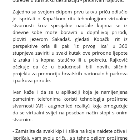
određenu turističku destinaciju - priča Ivan Rajković.
Zajedno sa svojom ekipom prvu takvu priču odlučio
je ispričati o Kopačkom ritu tehnologijom virtualne
stvarnosti kroz specijalne naočale kojima se iz
dnevne sobe može boraviti u dojmljivoj prirodi,
ploviti jezerom Sakadaš, gledati Kopački rit iz
perspektive orla ili pak "iz prvog lica" u 360
stupnjeva zaviriti u svaki kutak ove prirodne ljepote
iz zraka i s kopna, statično ili u pokretu. Rajković
očekuje da će u budućnosti biti novih, sličnih
projekta za promociju hrvatskih nacionalnih parkova
i parkova prirode.
Ivan kaže i da se u aplikaciji koja je namijenjena
pametnim telefonima koristi tehnologija proširene
stvarnosti (AR - augmented reality), koja omogućuje
da se virtualni svijet na poseban način stopi s onim
stvarnim.
- Zamislite da svaki kip ili slika na koje naiđete ožive i
ispričaju vam svoju priču, a s tehnologijom proširene