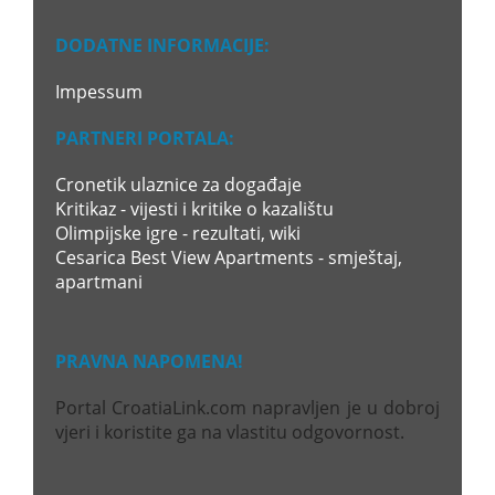
DODATNE INFORMACIJE:
Impessum
PARTNERI PORTALA:
Cronetik ulaznice za događaje
Kritikaz - vijesti i kritike o kazalištu
Olimpijske igre - rezultati, wiki
Cesarica Best View Apartments - smještaj,
apartmani
PRAVNA NAPOMENA!
Portal CroatiaLink.com napravljen je u dobroj
vjeri i koristite ga na vlastitu odgovornost.