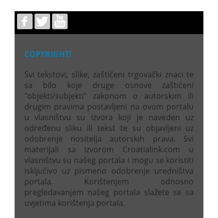
COPYRIGHT!
Svi tekstovi, slike, zaštićeni trgovački znaci te
sa bilo koje druge osnove zaštićeni
"objekti/subjekti" zakonom o autorskim ili
drugim pravima postavljeni na ovom portalu
u vlasništvu su izvora koji je naveden uz
određenu sliku ili tekst te su objavljeni uz
odobrenje nositelja autorskih prava. Svi
materijali sa izvorom Croatialink.com u
vlasništvu su našeg portala i mogu se koristiti
isključivo uz pismeno odobrenje uredništva
portala. Korištenjem odnosno
pregledavanjem našeg portala slažete se sa
uvjetima korištenja portala.