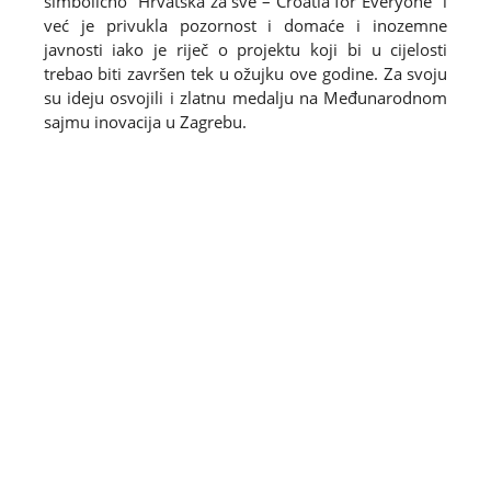
simbolično "Hrvatska za sve – Croatia for Everyone" i
već je privukla pozornost i domaće i inozemne
javnosti iako je riječ o projektu koji bi u cijelosti
trebao biti završen tek u ožujku ove godine. Za svoju
su ideju osvojili i zlatnu medalju na Međunarodnom
sajmu inovacija u Zagrebu.