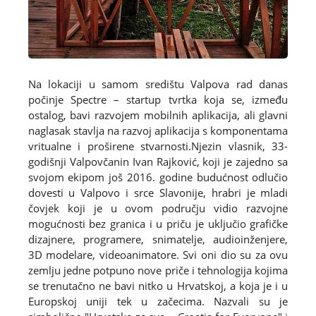
Na lokaciji u samom središtu Valpova rad danas
počinje Spectre – startup tvrtka koja se, između
ostalog, bavi razvojem mobilnih aplikacija, ali glavni
naglasak stavlja na razvoj aplikacija s komponentama
vritualne i proširene stvarnosti.Njezin vlasnik, 33-
godišnji Valpovčanin Ivan Rajković, koji je zajedno sa
svojom ekipom još 2016. godine budućnost odlučio
dovesti u Valpovo i srce Slavonije, hrabri je mladi
čovjek koji je u ovom području vidio razvojne
mogućnosti bez granica i u priču je uključio grafičke
dizajnere, programere, snimatelje, audioinženjere,
3D modelare, videoanimatore. Svi oni dio su za ovu
zemlju jedne potpuno nove priče i tehnologija kojima
se trenutačno ne bavi nitko u Hrvatskoj, a koja je i u
Europskoj uniji tek u začecima. Nazvali su je