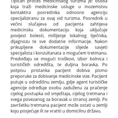
Tipičan proces medicinskog turizma je: osoba
koja traži medicinske usluge u inozemstvu
kontaktira posrednika odnosno agenciju
specijaliziranu za ovaj vid turizma. Posrednik u
većini slučajeva od pacijenta zahtijeva
medicinsku dokumentaciju koja uključuje
povijest bolesti, mišljenje lokalnog liječnika,
dijagnozu te sve dodatne informacije. Nakon
prikupljene dokumentacije slijede savjeti
specijalista i konzultanata o mogućem tretmanu.
Predviđaju se mogući troškovi, izbor bolnica i
turističkih odredišta, te duljina boravka. Po
potpisu pristanka pacijent dobiva pismo
preporuke za dobivanje medicinske vize. Pacijent
putuje u odredišnu zemlju, gdje agent turističke
agencije određuje osobu zaduženu za praćenje
cijelog postupka od smještaja, cijelog tretmana i
svega povezanog za boravak u stranoj zemlji. Po
završetku tretmana pacijent može ostati u zemlji
koju posjećuje ili se vratiti u domicilnu državu.