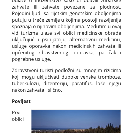
odlaze u inozemstvo kako bi obavili zubarske
zahvate ili zahvate povezane za plodnost.
Pojedini ljudi sa rijetkim genetskim oboljenjima
putuju u treće zemlje u kojima postoji razvijenija
spoznaja o njihovim oboljenjima. Međutim u ovaj
vid turizma ulaze svi oblici medicinske obrade
uključujući i psihijatriju, alternativnu medicinu,
usluge oporavka nakon medicinskih zahvata ili
općenitog zdravstvenog oporavka, pa čak i
pogrebne usluge.
Zdravstveni turisti podložni su mnogim rizicima
koji mogu uključivati duboke venske tromboze,
tuberkulozu, dizenteriju, paratifus, loše njegu
nakon zahvata i slično.
Povijest
Prvi
oblici