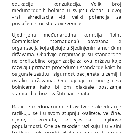
edukacije i konzultacija. Veliki broj
međunarodnih bolnica u svijetu danas u ovoj
vrsti akreditacija vidi veliki potencijal za
privlačenje turista iz ove zemlje.
Ujedinjena međunarodna komisija (Joint
Commission International) povezana je
organizacija koja djeluje u Sjedinjenim američkim
državama. Obadvije organizacije su standardne
ne profitabilne organizacije za ovu državu koje
razvijaju priznate procedure i standarde kako bi
osigurale zaštitu i sigurnost pacijenata u zemlji i
ostalim državama. One djeluju u sinergiji sa
bolnicama kako bi om olakšale postizanje
standardi u brizi i zaštiti pacijenata.
Različite međunarodne zdravstvene akreditacije
razlikuju se i u svom stupnju kvalitete, veličine,
cijene, intenziteta, te vještina i njihove
popularnosti. One se također razlikuju i u visini
troškova koje predstavljaju za bolnice ili druge