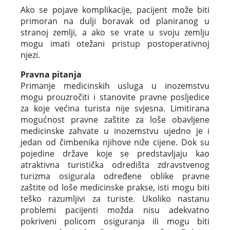
Ako se pojave komplikacije, pacijent može biti
primoran na dulji boravak od planiranog u
stranoj zemlji, a ako se vrate u svoju zemlju
mogu imati otežani pristup postoperativnoj
njezi.
Pravna pitanja
Primanje medicinskih usluga u inozemstvu
mogu prouzročiti i stanovite pravne posljedice
za koje većina turista nije svjesna. Limitirana
mogućnost pravne zaštite za loše obavljene
medicinske zahvate u inozemstvu ujedno je i
jedan od čimbenika njihove niže cijene. Dok su
pojedine države koje se predstavljaju kao
atraktivna turistička odredišta zdravstvenog
turizma osigurala određene oblike pravne
zaštite od loše medicinske prakse, isti mogu biti
teško razumljivi za turiste. Ukoliko nastanu
problemi pacijenti možda nisu adekvatno
pokriveni policom osiguranja ili mogu biti