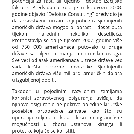
potencijal za rast, ali ujedno i destabilizacijske
faktore. Predviđanja koja je u kolovozu 2008.
godine objavio "Deloitte Consulting" predvidio je
da zdravstveni turizam koji potiče iz Sjedinjenih
američkih država mogao bi porasti i deset puta
tijekom narednih nekoliko desetljeća.
Pretpostavlja se da je tijekom 2007. godine više
od 750 000 amerikanaca putovalo u druge
države sa ciljem primanja medicinskih usluga.
Sve veći odlazak amerikanaca u treće države već
sada košta porezne obveznike Sjedinjenih
američkih država više milijardi američkih dolara
u izgubljenoj dobiti.
Također u pojedinim razvijenim zemljama
korisnici zdravstvenog osiguranja uviđaju da
njihovo osiguranje ne pokriva pojedine kirurške
posebice ortopedske zahvate kao što su
operacija koljena ili kuka, ili su im ograničene
mogućnosti u izboru ustanova, kirurga ili
protetike koja će se koristiti.