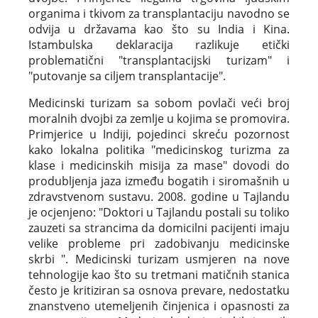
organima i tkivom za transplantaciju navodno se
odvija u državama kao što su India i Kina.
Istambulska deklaracija razlikuje etički
problematični "transplantacijski turizam" i
"putovanje sa ciljem transplantacije".
Medicinski turizam sa sobom povlači veći broj
moralnih dvojbi za zemlje u kojima se promovira.
Primjerice u Indiji, pojedinci skreću pozornost
kako lokalna politika "medicinskog turizma za
klase i medicinskih misija za mase" dovodi do
produbljenja jaza između bogatih i siromašnih u
zdravstvenom sustavu. 2008. godine u Tajlandu
je ocjenjeno: "Doktori u Tajlandu postali su toliko
zauzeti sa strancima da domicilni pacijenti imaju
velike probleme pri zadobivanju medicinske
skrbi ". Medicinski turizam usmjeren na nove
tehnologije kao što su tretmani matičnih stanica
često je kritiziran sa osnova prevare, nedostatku
znanstveno utemeljenih činjenica i opasnosti za