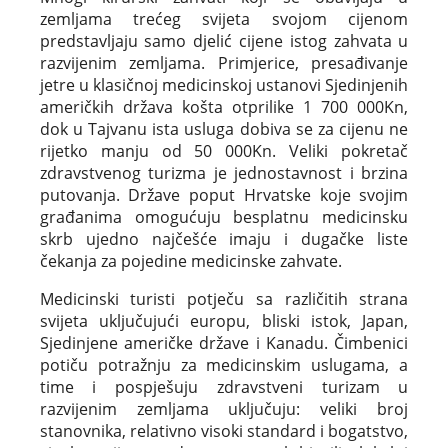
zemljama trećeg svijeta svojom cijenom
predstavljaju samo djelić cijene istog zahvata u
razvijenim zemljama. Primjerice, presađivanje
jetre u klasičnoj medicinskoj ustanovi Sjedinjenih
američkih država košta otprilike 1 700 000Kn,
dok u Tajvanu ista usluga dobiva se za cijenu ne
rijetko manju od 50 000Kn. Veliki pokretač
zdravstvenog turizma je jednostavnost i brzina
putovanja. Države poput Hrvatske koje svojim
građanima omogućuju besplatnu medicinsku
skrb ujedno najčešće imaju i dugačke liste
čekanja za pojedine medicinske zahvate.
Medicinski turisti potječu sa različitih strana
svijeta uključujući europu, bliski istok, Japan,
Sjedinjene američke države i Kanadu. Čimbenici
potiču potražnju za medicinskim uslugama, a
time i pospješuju zdravstveni turizam u
razvijenim zemljama uključuju: veliki broj
stanovnika, relativno visoki standard i bogatstvo,