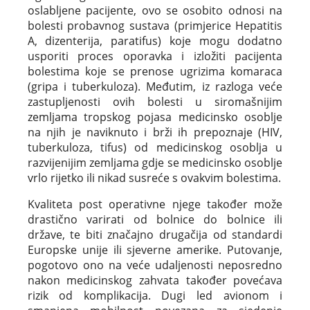
oslabljene pacijente, ovo se osobito odnosi na
bolesti probavnog sustava (primjerice Hepatitis
A, dizenterija, paratifus) koje mogu dodatno
usporiti proces oporavka i izložiti pacijenta
bolestima koje se prenose ugrizima komaraca
(gripa i tuberkuloza). Međutim, iz razloga veće
zastupljenosti ovih bolesti u siromašnijim
zemljama tropskog pojasa medicinsko osoblje
na njih je naviknuto i brži ih prepoznaje (HIV,
tuberkuloza, tifus) od medicinskog osoblja u
razvijenijim zemljama gdje se medicinsko osoblje
vrlo rijetko ili nikad susreće s ovakvim bolestima.
Kvaliteta post operativne njege također može
drastično varirati od bolnice do bolnice ili
države, te biti značajno drugačija od standardi
Europske unije ili sjeverne amerike. Putovanje,
pogotovo ono na veće udaljenosti neposredno
nakon medicinskog zahvata također povećava
rizik od komplikacija. Dugi led avionom i