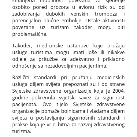
smanjena mobilnost povezana za sjedenje
osobito pored prozora u avionu rizik su od
zadobivanja dubokih venskih tromboza i
potencijalno plućne embolije. Ostale aktivnosti
povezane uz turizam također mogu biti
problematične.
Također, medicinske ustanove koje pružaju
usluge turistima mogu imati loše ili nikakve
odjele za pritužbe za adekvatno i prikladno
odnošenje sa nezadovoljnim pacijentima.
Različiti standardi pri pružanju medicinskih
usluga diljem svijeta prepoznati su i od strane
Svjetske zdravstvene organizacije koja je 2004.
godine pokrenula Svjetski savez za sigurnost
pacijenata. Ovo tijelo Svjetske zdravstvene
organizacije pomaže bolnicama i vladama diljem
svijeta u postavljanju sigurnosnih standardi i
prakse koja je vrlo bitna za razvoj zdravstvenog
turizma.