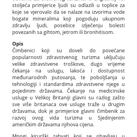
stoljeća primjerice ljudi su odlazili u toplice za
koje se vjerovalo da se nalaze na izvorima vode
bogate mineralima koji pogoduju ukupnom
zdravlju ljudi, posebice izlječenju bolesti
povezanih sa gihtom, jetrom ili bronhitisom.
Opis
Čimbenici koji su doveli do povećane
popularnosti zdravstvenog turizma uključuju
velike zdravstvene troškove, dugo vrijeme
čekanja na uslugu, lakoća i dostupnost
međunarodnih putovanja, te poboljšanja u
tehnologiji i standardima zdravstvene njege u
pojedinim državama. Čekanje na medicinske
usluge u Velikoj Britaniji glavni su razlog zašto
sve više britanaca ove usluge traže u drugim
državama, dok je primjerice glavni čimbenik za
razvoj ovog vida turizma u Sjedinjenim
američkim državama njihova cijena.
Mnogi kirurški zahvati koji se obavljaju u