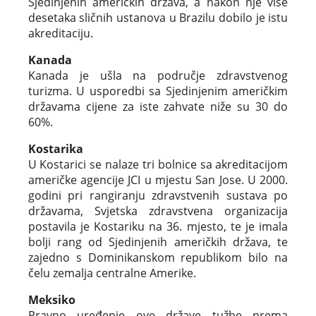
Sjedinjenih američkih država, a nakon nje više
desetaka sličnih ustanova u Brazilu dobilo je istu
akreditaciju.
Kanada
Kanada je ušla na područje zdravstvenog
turizma. U usporedbi sa Sjedinjenim američkim
državama cijene za iste zahvate niže su 30 do
60%.
Kostarika
U Kostarici se nalaze tri bolnice sa akreditacijom
američke agencije JCI u mjestu San Jose. U 2000.
godini pri rangiranju zdravstvenih sustava po
državama, Svjetska zdravstvena organizacija
postavila je Kostariku na 36. mjesto, te je imala
bolji rang od Sjedinjenih američkih država, te
zajedno s Dominikanskom republikom bilo na
čelu zemalja centralne Amerike.
Meksiko
Pravno uređenje ove države tužbe prema