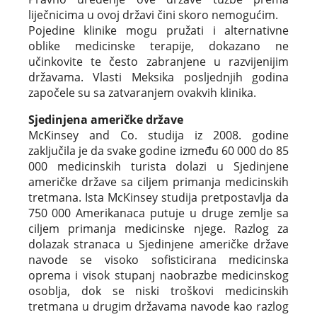
liječnicima u ovoj državi čini skoro nemogućim.
Pojedine klinike mogu pružati i alternativne
oblike medicinske terapije, dokazano ne
učinkovite te često zabranjene u razvijenijim
državama. Vlasti Meksika posljednjih godina
započele su sa zatvaranjem ovakvih klinika.
Sjedinjena američke države
McKinsey and Co. studija iz 2008. godine
zaključila je da svake godine između 60 000 do 85
000 medicinskih turista dolazi u Sjedinjene
američke države sa ciljem primanja medicinskih
tretmana. Ista McKinsey studija pretpostavlja da
750 000 Amerikanaca putuje u druge zemlje sa
ciljem primanja medicinske njege. Razlog za
dolazak stranaca u Sjedinjene američke države
navode se visoko sofisticirana medicinska
oprema i visok stupanj naobrazbe medicinskog
osoblja, dok se niski troškovi medicinskih
tretmana u drugim državama navode kao razlog