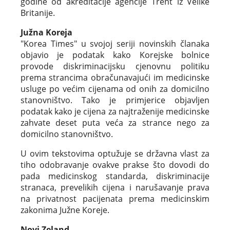
godine od akreditacije agencije Trent iz Velike
Britanije.
Južna Koreja
"Korea Times" u svojoj seriji novinskih članaka
objavio je podatak kako Korejske bolnice
provode diskriminacijsku cjenovnu politiku
prema strancima obračunavajući im medicinske
usluge po većim cijenama od onih za domicilno
stanovništvo. Tako je primjerice objavljen
podatak kako je cijena za najtraženije medicinske
zahvate deset puta veća za strance nego za
domicilno stanovništvo.
U ovim tekstovima optužuje se državna vlast za
tiho odobravanje ovakve prakse što dovodi do
pada medicinskog standarda, diskriminacije
stranaca, prevelikih cijena i narušavanje prava
na privatnost pacijenata prema medicinskim
zakonima Južne Koreje.
Novi Zeland