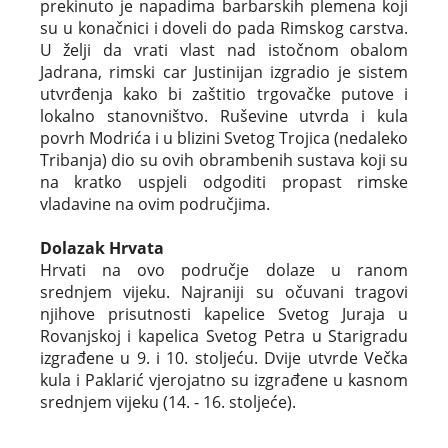
prekinuto je napadima barbarskih plemena koji
su u konačnici i doveli do pada Rimskog carstva.
U želji da vrati vlast nad istočnom obalom
Jadrana, rimski car Justinijan izgradio je sistem
utvrđenja kako bi zaštitio trgovačke putove i
lokalno stanovništvo. Ruševine utvrda i kula
povrh Modrića i u blizini Svetog Trojica (nedaleko
Tribanja) dio su ovih obrambenih sustava koji su
na kratko uspjeli odgoditi propast rimske
vladavine na ovim područjima.
Dolazak Hrvata
Hrvati na ovo područje dolaze u ranom
srednjem vijeku. Najraniji su očuvani tragovi
njihove prisutnosti kapelice Svetog Juraja u
Rovanjskoj i kapelica Svetog Petra u Starigradu
izgrađene u 9. i 10. stoljeću. Dvije utvrde Večka
kula i Paklarić vjerojatno su izgrađene u kasnom
srednjem vijeku (14. - 16. stoljeće).