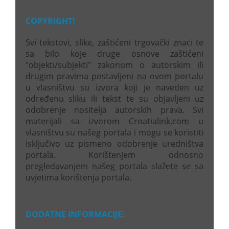
COPYRIGHT!
Svi tekstovi, slike, zaštićeni trgovački znaci te
sa bilo koje druge osnove zaštićeni
"objekti/subjekti" zakonom o autorskim ili
drugim pravima postavljeni na ovom portalu
u vlasništvu su izvora koji je naveden uz
određenu sliku ili tekst te su objavljeni uz
odobrenje nositelja autorskih prava. Svi
materijali sa izvorom Croatialink.com u
vlasništvu su našeg portala i mogu se koristiti
isključivo uz pismeno odobrenje uredništva
portala. Korištenjem odnosno
pregledavanjem našeg portala slažete se sa
uvjetima korištenja portala.
DODATNE INFORMACIJE: