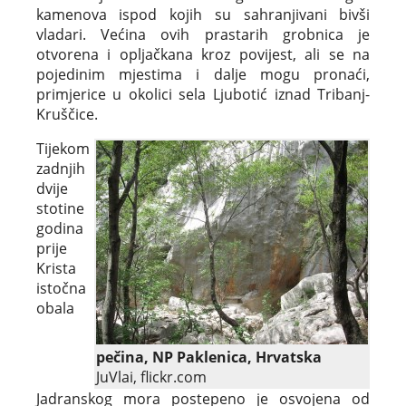
kamenova ispod kojih su sahranjivani bivši
vladari. Većina ovih prastarih grobnica je
otvorena i opljačkana kroz povijest, ali se na
pojedinim mjestima i dalje mogu pronaći,
primjerice u okolici sela Ljubotić iznad Tribanj-
Kruščice.
Tijekom
zadnjih
dvije
stotine
godina
prije
Krista
istočna
obala
pečina, NP Paklenica, Hrvatska
JuVlai, flickr.com
Jadranskog mora postepeno je osvojena od