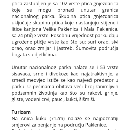
ptica zastupljen je sa 102 vrste ptica gnjezdarica
koje se mogu pronaći unutar granica
nacionalnog parka. Skupina ptica gnjezdarica
uključuje skupinu ptica koje nastanjuju stijene i
litice kanjona Velika Paklenica i Mala Paklenica,
sa 24 ptičje vrste. Posebnu vrijednost parku daju
ugrožene ptičje vrste kao što su: suri orao, sivi
orao, orao zmijar i jastreb. Šumovita područja
bogata su djetlićima.
Unutar nacionalnog parka nalaze se i 53 vrste
sisavaca, srne i divokoze kao najatraktivnije, a
smeđi medvjed ističe se kao najveći predator u
parku. U pećinama obitava veći broj zanimljivih
podzemnih životinja kao što su rakovi, grinje,
gliste, vodeni crvi, pauci, kukci, šišmiši.
Turizam
Na Anica kuku (712m) nalaze se najpoznatiji
smjerovi za penjanje na području Paklenice.