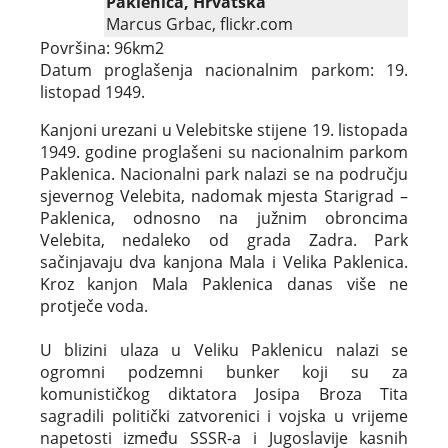
Paklenica,
Hrvatska
Marcus Grbac, flickr.com
Površina: 96km2
Datum proglašenja nacionalnim parkom: 19.
listopad 1949.
Kanjoni urezani u Velebitske stijene 19. listopada
1949. godine proglašeni su nacionalnim parkom
Paklenica. Nacionalni park nalazi se na području
sjevernog Velebita, nadomak mjesta Starigrad –
Paklenica, odnosno na južnim obroncima
Velebita, nedaleko od grada Zadra. Park
sačinjavaju dva kanjona Mala i Velika Paklenica.
Kroz kanjon Mala Paklenica danas više ne
protječe voda.
U blizini ulaza u Veliku Paklenicu nalazi se
ogromni podzemni bunker koji su za
komunističkog diktatora Josipa Broza Tita
sagradili politički zatvorenici i vojska u vrijeme
napetosti između SSSR-a i Jugoslavije kasnih