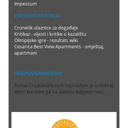
Impessum
PARTNERI PORTALA:
Cronetik ulaznice za događaje
Kritikaz - vijesti i kritike o kazalištu
Olimpijske igre - rezultati, wiki
Cesarica Best View Apartments - smještaj,
apartmani
PRAVNA NAPOMENA!
Portal CroatiaLink.com napravljen je u dobroj
vjeri i koristite ga na vlastitu odgovornost.