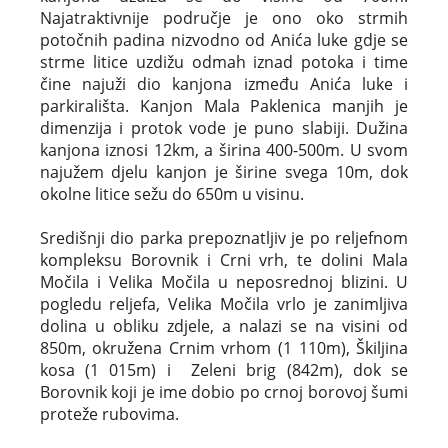
Najatraktivnije područje je ono oko strmih
potočnih padina nizvodno od Anića luke gdje se
strme litice uzdižu odmah iznad potoka i time
čine najuži dio kanjona između Anića luke i
parkirališta. Kanjon Mala Paklenica manjih je
dimenzija i protok vode je puno slabiji. Dužina
kanjona iznosi 12km, a širina 400-500m. U svom
najužem djelu kanjon je širine svega 10m, dok
okolne litice sežu do 650m u visinu.
Središnji dio parka prepoznatljiv je po reljefnom
kompleksu Borovnik i Crni vrh, te dolini Mala
Močila i Velika Močila u neposrednoj blizini. U
pogledu reljefa, Velika Močila vrlo je zanimljiva
dolina u obliku zdjele, a nalazi se na visini od
850m, okružena Crnim vrhom (1 110m), Škiljina
kosa (1 015m) i Zeleni brig (842m), dok se
Borovnik koji je ime dobio po crnoj borovoj šumi
proteže rubovima.