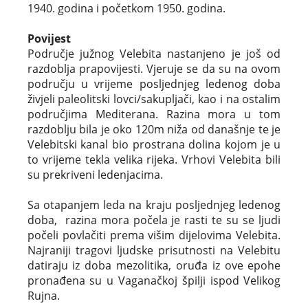
1940. godina i početkom 1950. godina.
Povijest
Područje južnog Velebita nastanjeno je još od
razdoblja prapovijesti. Vjeruje se da su na ovom
području u vrijeme posljednjeg ledenog doba
živjeli paleolitski lovci/sakupljači, kao i na ostalim
područjima Mediterana. Razina mora u tom
razdoblju bila je oko 120m niža od današnje te je
Velebitski kanal bio prostrana dolina kojom je u
to vrijeme tekla velika rijeka. Vrhovi Velebita bili
su prekriveni ledenjacima.
Sa otapanjem leda na kraju posljednjeg ledenog
doba, razina mora počela je rasti te su se ljudi
počeli povlačiti prema višim dijelovima Velebita.
Najraniji tragovi ljudske prisutnosti na Velebitu
datiraju iz doba mezolitika, oruđa iz ove epohe
pronađena su u Vaganačkoj špilji ispod Velikog
Rujna.