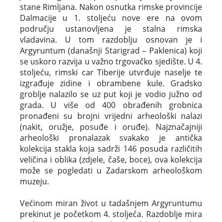
stane Rimljana. Nakon osnutka rimske provincije
Dalmacije u 1. stoljeću nove ere na ovom
području ustanovljena je stalna rimska
vladavina. U tom razdoblju osnovan je i
Argyruntum (današnji Starigrad – Paklenica) koji
se uskoro razvija u važno trgovačko sjedište. U 4.
stoljeću, rimski car Tiberije utvrđuje naselje te
izgrađuje zidine i obrambene kule. Gradsko
groblje nalazilo se uz put koji je vodio južno od
grada. U više od 400 obrađenih grobnica
pronađeni su brojni vrijedni arheološki nalazi
(nakit, oružje, posuđe i oruđe). Najznačajniji
arheološki pronalazak svakako je antička
kolekcija stakla koja sadrži 146 posuda različitih
veličina i oblika (zdjele, čaše, boce), ova kolekcija
može se pogledati u Zadarskom arheološkom
muzeju.
Većinom miran život u tadašnjem Argyruntumu
prekinut je početkom 4. stoljeća. Razdoblje mira