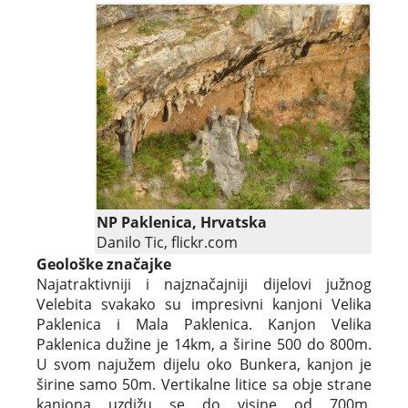
NP Paklenica, Hrvatska
Danilo Tic, flickr.com
Geološke značajke
Najatraktivniji i najznačajniji dijelovi južnog
Velebita svakako su impresivni kanjoni Velika
Paklenica i Mala Paklenica. Kanjon Velika
Paklenica dužine je 14km, a širine 500 do 800m.
U svom najužem dijelu oko Bunkera, kanjon je
širine samo 50m. Vertikalne litice sa obje strane
kanjona uzdižu se do visine od 700m.