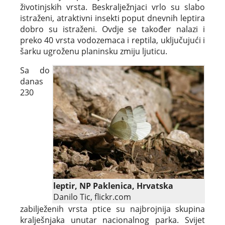
životinjskih vrsta. Beskralježnjaci vrlo su slabo
istraženi, atraktivni insekti poput dnevnih leptira
dobro su istraženi. Ovdje se također nalazi i
preko 40 vrsta vodozemaca i reptila, uključujući i
šarku ugroženu planinsku zmiju ljuticu.
Sa do
danas
230
leptir, NP Paklenica, Hrvatska
Danilo Tic, flickr.com
zabilježenih vrsta ptice su najbrojnija skupina
kralješnjaka unutar nacionalnog parka. Svijet