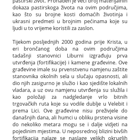
pastirski život. Pronađen je veći broj materijalnih
dokaza pastirskoga života na ovim područjima,
kao što su brojne kosti domaćih životinja i
ukrasni predmeti u brojnim pećinama koje su
ljudi u to vrijeme koristili za zaslon.
Tijekom posljednjih 2000 godina prije Krista, u
eri brončanog doba na ovim područjima
tadašnji stanovnici Liburni izgrađuju prva
utvrđenja (fortifikacije) i kamene građevine. Ove
građevine imale su prvenstvenu namjenu zaštite
stanovnika okolnih sela u slučaju opasnosti, ali
dio njih zasigurno je služio i kao sjedište lokalnih
vladara, a uz ovu namjenu utvrđenja su služila i
kao položaji za nadgledanje vrlo bitnih
trgovačkih ruta koje su vodile dublje u Velebit i
prema Lici. Ove građevine nisu preživjele do
današnjih dana, ali humci u obliku prstena visine
do nekoliko metara mogu se i dalje vidjeti na
pojedinim mjestima. U neposrednoj blizini bivših
fortifikacija nalaze se naslage velikih okruglih