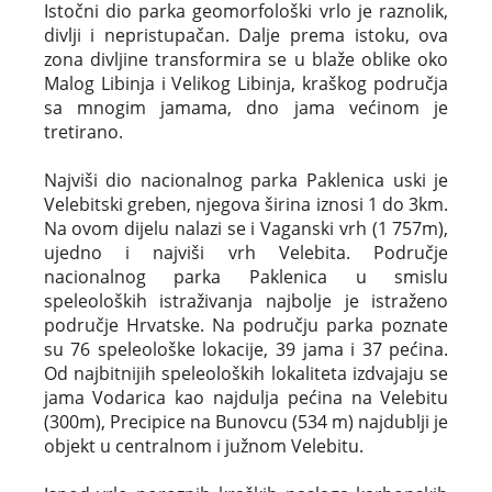
Istočni dio parka geomorfološki vrlo je raznolik,
divlji i nepristupačan. Dalje prema istoku, ova
zona divljine transformira se u blaže oblike oko
Malog Libinja i Velikog Libinja, kraškog područja
sa mnogim jamama, dno jama većinom je
tretirano.
Najviši dio nacionalnog parka Paklenica uski je
Velebitski greben, njegova širina iznosi 1 do 3km.
Na ovom dijelu nalazi se i Vaganski vrh (1 757m),
ujedno i najviši vrh Velebita. Područje
nacionalnog parka Paklenica u smislu
speleoloških istraživanja najbolje je istraženo
područje Hrvatske. Na području parka poznate
su 76 speleološke lokacije, 39 jama i 37 pećina.
Od najbitnijih speleoloških lokaliteta izdvajaju se
jama Vodarica kao najdulja pećina na Velebitu
(300m), Precipice na Bunovcu (534 m) najdublji je
objekt u centralnom i južnom Velebitu.