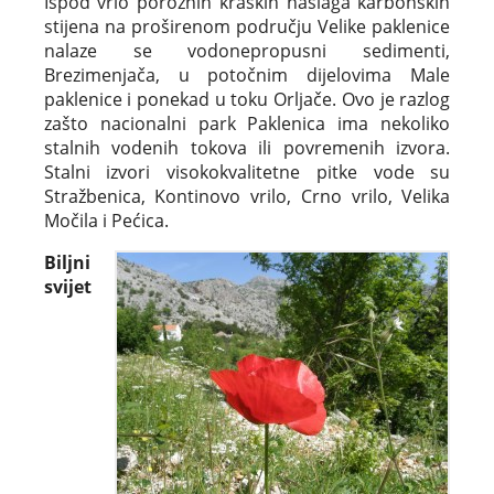
Ispod vrlo poroznih kraških naslaga karbonskih
stijena na proširenom području Velike paklenice
nalaze se vodonepropusni sedimenti,
Brezimenjača, u potočnim dijelovima Male
paklenice i ponekad u toku Orljače. Ovo je razlog
zašto nacionalni park Paklenica ima nekoliko
stalnih vodenih tokova ili povremenih izvora.
Stalni izvori visokokvalitetne pitke vode su
Stražbenica, Kontinovo vrilo, Crno vrilo, Velika
Močila i Pećica.
Biljni
svijet