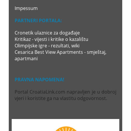
Impessum
PARTNERI PORTALA:
Cronetik ulaznice za događaje
Kritikaz - vijesti i kritike o kazalištu
Olimpijske igre - rezultati, wiki
Cesarica Best View Apartments - smještaj,
apartmani
PRAVNA NAPOMENA!
Portal CroatiaLink.com napravljen je u dobroj
vjeri i koristite ga na vlastitu odgovornost.