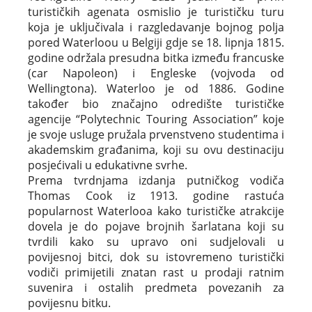
turističkih agenata osmislio je turističku turu
koja je uključivala i razgledavanje bojnog polja
pored Waterloou u Belgiji gdje se 18. lipnja 1815.
godine održala presudna bitka između francuske
(car Napoleon) i Engleske (vojvoda od
Wellingtona). Waterloo je od 1886. Godine
također bio značajno odredište turističke
agencije “Polytechnic Touring Association” koje
je svoje usluge pružala prvenstveno studentima i
akademskim građanima, koji su ovu destinaciju
posjećivali u edukativne svrhe.
Prema tvrdnjama izdanja putničkog vodiča
Thomas Cook iz 1913. godine rastuća
popularnost Waterlooa kako turističke atrakcije
dovela je do pojave brojnih šarlatana koji su
tvrdili kako su upravo oni sudjelovali u
povijesnoj bitci, dok su istovremeno turistički
vodiči primijetili znatan rast u prodaji ratnim
suvenira i ostalih predmeta povezanih za
povijesnu bitku.