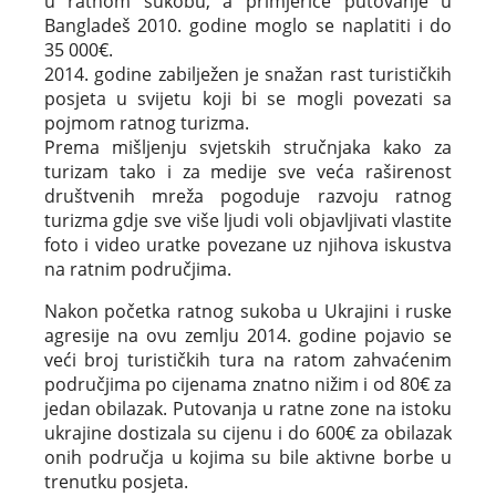
u ratnom sukobu, a primjerice putovanje u
Bangladeš 2010. godine moglo se naplatiti i do
35 000€.
2014. godine zabilježen je snažan rast turističkih
posjeta u svijetu koji bi se mogli povezati sa
pojmom ratnog turizma.
Prema mišljenju svjetskih stručnjaka kako za
turizam tako i za medije sve veća raširenost
društvenih mreža pogoduje razvoju ratnog
turizma gdje sve više ljudi voli objavljivati vlastite
foto i video uratke povezane uz njihova iskustva
na ratnim područjima.
Nakon početka ratnog sukoba u Ukrajini i ruske
agresije na ovu zemlju 2014. godine pojavio se
veći broj turističkih tura na ratom zahvaćenim
područjima po cijenama znatno nižim i od 80€ za
jedan obilazak. Putovanja u ratne zone na istoku
ukrajine dostizala su cijenu i do 600€ za obilazak
onih područja u kojima su bile aktivne borbe u
trenutku posjeta.