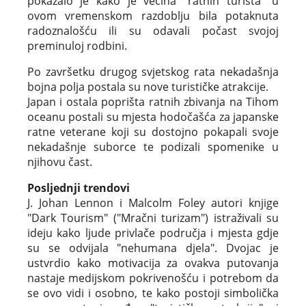
pokazalo je kako je većina "ratnih turista" u
ovom vremenskom razdoblju bila potaknuta
radoznalošću ili su odavali počast svojoj
preminuloj rodbini.
Po završetku drugog svjetskog rata nekadašnja
bojna polja postala su nove turističke atrakcije.
Japan i ostala poprišta ratnih zbivanja na Tihom
oceanu postali su mjesta hodočašća za japanske
ratne veterane koji su dostojno pokapali svoje
nekadašnje suborce te podizali spomenike u
njihovu čast.
Posljednji trendovi
J. Johan Lennon i Malcolm Foley autori knjige
"Dark Tourism" ("Mračni turizam") istraživali su
ideju kako ljude privlače područja i mjesta gdje
su se odvijala "nehumana djela". Dvojac je
ustvrdio kako motivacija za ovakva putovanja
nastaje medijskom pokrivenošću i potrebom da
se ovo vidi i osobno, te kako postoji simbolička