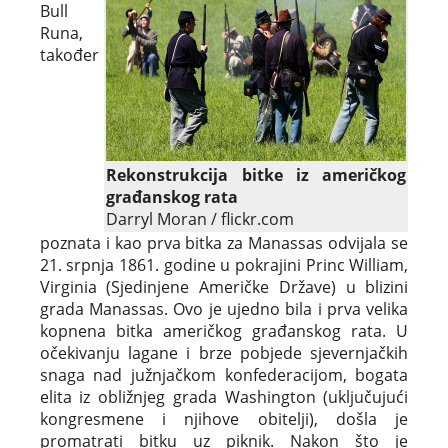
Bull
Runa,
također
Rekonstrukcija bitke iz američkog
građanskog rata
Darryl Moran / flickr.com
poznata i kao prva bitka za Manassas odvijala se
21. srpnja 1861. godine u pokrajini Princ William,
Virginia (Sjedinjene Američke Države) u blizini
grada Manassas. Ovo je ujedno bila i prva velika
kopnena bitka američkog građanskog rata. U
očekivanju lagane i brze pobjede sjevernjačkih
snaga nad južnjačkom konfederacijom, bogata
elita iz obližnjeg grada Washington (uključujući
kongresmene i njihove obitelji), došla je
promatrati bitku uz piknik. Nakon što je