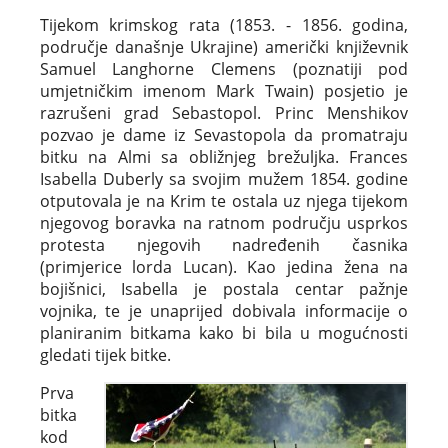
Tijekom krimskog rata (1853. - 1856. godina,
područje današnje Ukrajine) američki književnik
Samuel Langhorne Clemens (poznatiji pod
umjetničkim imenom Mark Twain) posjetio je
razrušeni grad Sebastopol. Princ Menshikov
pozvao je dame iz Sevastopola da promatraju
bitku na Almi sa obližnjeg brežuljka. Frances
Isabella Duberly sa svojim mužem 1854. godine
otputovala je na Krim te ostala uz njega tijekom
njegovog boravka na ratnom području usprkos
protesta njegovih nadređenih časnika
(primjerice lorda Lucan). Kao jedina žena na
bojišnici, Isabella je postala centar pažnje
vojnika, te je unaprijed dobivala informacije o
planiranim bitkama kako bi bila u mogućnosti
gledati tijek bitke.
Prva
bitka
kod