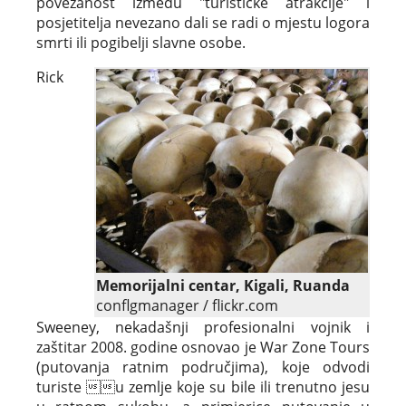
povezanost između "turističke atrakcije" i
posjetitelja nevezano dali se radi o mjestu logora
smrti ili pogibelji slavne osobe.
Rick
Memorijalni centar, Kigali, Ruanda
conflgmanager / flickr.com
Sweeney, nekadašnji profesionalni vojnik i
zaštitar 2008. godine osnovao je War Zone Tours
(putovanja ratnim područjima), koje odvodi
turiste u zemlje koje su bile ili trenutno jesu