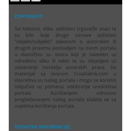
COPYRIGHT!
Svi tekstovi, slike, zaštićeni trgovački znaci te
sa bilo koje druge osnove zaštićeni
"objekti/subjekti" zakonom o autorskim ili
drugim pravima postavljeni na ovom portalu
u vlasništvu su izvora koji je naveden uz
određenu sliku ili tekst te su objavljeni uz
odobrenje nositelja autorskih prava. Svi
materijali sa izvorom Croatialink.com u
vlasništvu su našeg portala i mogu se koristiti
isključivo uz pismeno odobrenje uredništva
portala. Korištenjem odnosno
pregledavanjem našeg portala slažete se sa
uvjetima korištenja portala.
DODATNE INFORMACIJE: