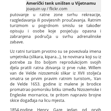
Američki tenk uništen u Vijetnamu
joaquin uy / flickr.com
putovanje u ratne zone svrhu rekreacije,
razgledavanja ili povijesnih proučavanja. Ratnim
turizmom u pogrdnom smislu se također
opisuju i osobe koje posjećuju opasna i
zabranjena područja u svrhu adrenalinske
zabave.
Uz ratni turizam prvotno su se povezivala imena
umjetnika (slikara, kipara...), te novinara koji su iz
potrebe za što boljom reprodukcijom svojih
djela pratili ratna zbivanja iz prve ruke. Willem
van de Velde nizozemski slikar iz XVII stoljeća
smatra se prvim pravim ratnim turistom,. Van
de Velde 1653. godine iz malene je brodice
promatrao pomorsku bitku između Nizozemske i
Engleske mornarice, te pritom napravio brojne
skice događaja na licu mjesta.
1854.godine Henry Gaze jedan od prvih