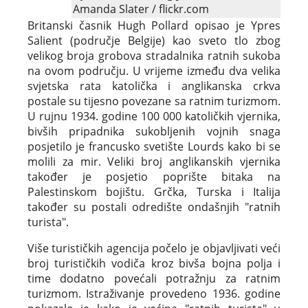
Amanda Slater / flickr.com
Britanski časnik Hugh Pollard opisao je Ypres
Salient (područje Belgije) kao sveto tlo zbog
velikog broja grobova stradalnika ratnih sukoba
na ovom području. U vrijeme između dva velika
svjetska rata katolička i anglikanska crkva
postale su tijesno povezane sa ratnim turizmom.
U rujnu 1934. godine 100 000 katoličkih vjernika,
bivših pripadnika sukobljenih vojnih snaga
posjetilo je francusko svetište Lourds kako bi se
molili za mir. Veliki broj anglikanskih vjernika
također je posjetio poprište bitaka na
Palestinskom bojištu. Grčka, Turska i Italija
također su postali odredište ondašnjih "ratnih
turista".
Više turističkih agencija počelo je objavljivati veći
broj turističkih vodiča kroz bivša bojna polja i
time dodatno povećali potražnju za ratnim
turizmom. Istraživanje provedeno 1936. godine