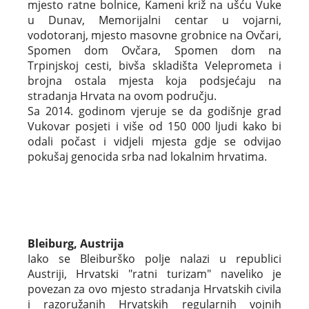
mjesto ratne bolnice, Kameni križ na ušću Vuke
u Dunav, Memorijalni centar u vojarni,
vodotoranj, mjesto masovne grobnice na Ovčari,
Spomen dom Ovčara, Spomen dom na
Trpinjskoj cesti, bivša skladišta Veleprometa i
brojna ostala mjesta koja podsjećaju na
stradanja Hrvata na ovom području.
Sa 2014. godinom vjeruje se da godišnje grad
Vukovar posjeti i više od 150 000 ljudi kako bi
odali počast i vidjeli mjesta gdje se odvijao
pokušaj genocida srba nad lokalnim hrvatima.
Bleiburg, Austrija
Iako se Bleiburško polje nalazi u republici
Austriji, Hrvatski "ratni turizam" naveliko je
povezan za ovo mjesto stradanja Hrvatskih civila
i razoružanih Hrvatskih regularnih vojnih