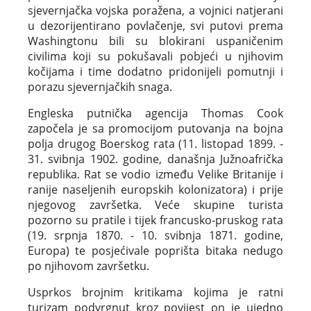
sjevernjačka vojska poražena, a vojnici natjerani
u dezorijentirano povlačenje, svi putovi prema
Washingtonu bili su blokirani uspaničenim
civilima koji su pokušavali pobjeći u njihovim
kočijama i time dodatno pridonijeli pomutnji i
porazu sjevernjačkih snaga.
Engleska putnička agencija Thomas Cook
započela je sa promocijom putovanja na bojna
polja drugog Boerskog rata (11. listopad 1899. -
31. svibnja 1902. godine, današnja Južnoafrička
republika. Rat se vodio između Velike Britanije i
ranije naseljenih europskih kolonizatora) i prije
njegovog završetka. Veće skupine turista
pozorno su pratile i tijek francusko-pruskog rata
(19. srpnja 1870. - 10. svibnja 1871. godine,
Europa) te posjećivale poprišta bitaka nedugo
po njihovom završetku.
Usprkos brojnim kritikama kojima je ratni
turizam podvrgnut kroz povijest on je ujedno