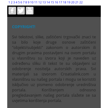
1
2
3
4
5
6
7
8
9
10
11
12
13
14
15
16
17
18
19
20
21
22
COPYRIGHT!
Svi tekstovi, slike, zaštićeni trgovački znaci te
sa bilo koje druge osnove zaštićeni
"objekti/subjekti" zakonom o autorskim ili
drugim pravima postavljeni na ovom portalu
u vlasništvu su izvora koji je naveden uz
određenu sliku ili tekst te su objavljeni uz
odobrenje nositelja autorskih prava. Svi
materijali sa izvorom Croatialink.com u
vlasništvu su našeg portala i mogu se koristiti
isključivo uz pismeno odobrenje uredništva
portala. Korištenjem odnosno
pregledavanjem našeg portala slažete se sa
uvjetima korištenja portala.