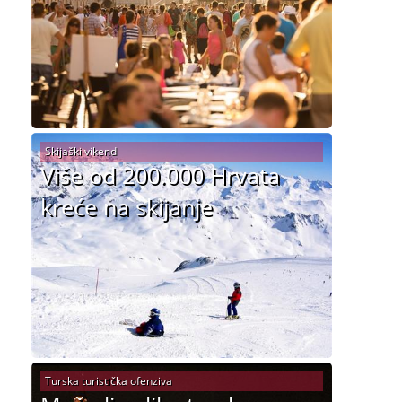
Skijaški vikend
Više od 200.000 Hrvata
kreće na skijanje
Turska turistička ofenziva