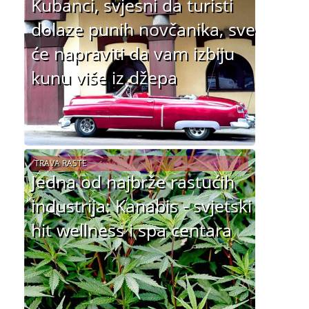
Kubanci, svjesni da turisti
dolaze punih novčanika, sve
će napraviti da vam izbiju
kunu više iz džepa
TRAVA RASTE
Jedna od najbrže rastućih
industrija: Kanabis - svjetski
hit wellness i spa centara