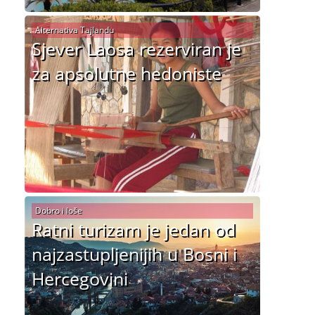
Alternativa Tajlandu
Sjever Laosa rezerviran je
za apsolutne hedoniste
Dobro i loše
Ratni turizam je jedan od
najzastupljenijih u Bosni i
Hercegovini