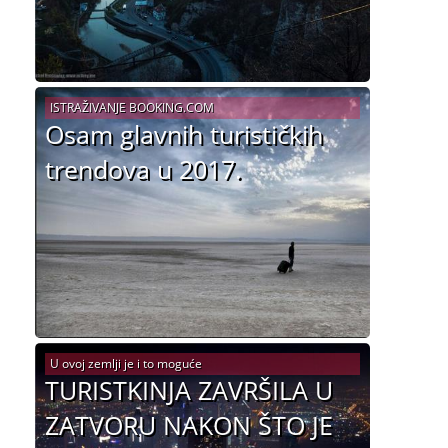
ISTRAŽIVANJE BOOKING.COM
Osam glavnih turističkih
trendova u 2017.
U ovoj zemlji je i to moguće
TURISTKINJA ZAVRŠILA U
ZATVORU NAKON ŠTO JE