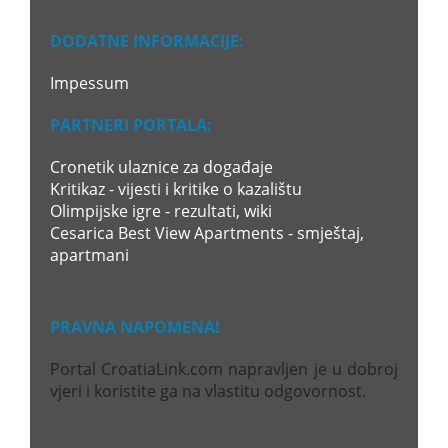
DODATNE INFORMACIJE:
Impessum
PARTNERI PORTALA:
Cronetik ulaznice za događaje
Kritikaz - vijesti i kritike o kazalištu
Olimpijske igre - rezultati, wiki
Cesarica Best View Apartments - smještaj,
apartmani
PRAVNA NAPOMENA!
Portal CroatiaLink.com napravljen je u dobroj
vjeri i koristite ga na vlastitu odgovornost.