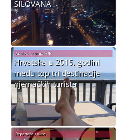
SILOVANA
Analiza instituta FUR
Hrvatska u 2016. godini
među top tri destinacije
njemačkih turista
Reportaža s Kube