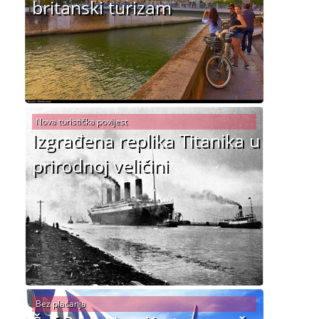
britanski turizam
Nova turistička povijest
Izgrađena replika Titanika u
prirodnoj veličini
Bez plaćanja