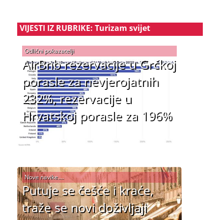
VIJESTI IZ RUBRIKE: Turizam svijet
Odlični pokazatelji
AirBnb rezervacije u Grčkoj
porasle za nevjerojatnih
232%, rezervacije u
Hrvatskoj porasle za 196%
Nove navike....
Putuje se češće i kraće,
traže se novi doživljaji