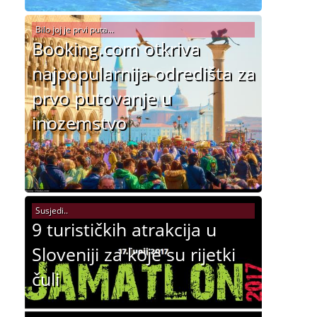
Bilo joj je prvi puta...
Booking.com otkriva
najpopularnija odredišta za
prvo putovanje u
inozemstvo
Susjedi..
9 turističkih atrakcija u
Sloveniji za koje su rijetki
čuli