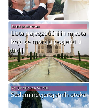
Indijski podkontinent
Lista najegzotičnijih mjesta
koja se moraju posjetiti u
Indiji
ZA NJIH NIKADA NISTE ČULI
Sedam nevjerojatnih otoka