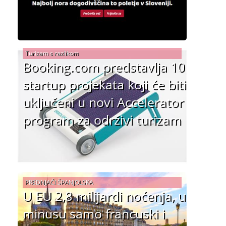
Turizam s razlikom
Booking.com predstavlja 10
startup projekata koji će biti
uključeni u novi Accelerator
program za održivi turizam
PREDNJAČI ŠPANJOLSKA
U EU 2,8 milijardi noćenja, u
minusu samo francuski i