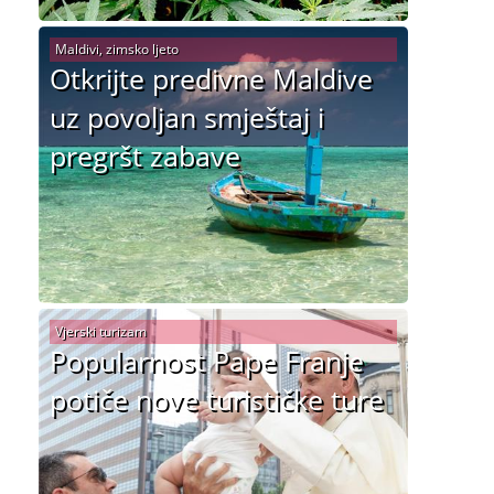
Maldivi, zimsko ljeto
Otkrijte predivne Maldive
uz povoljan smještaj i
pregršt zabave
Vjerski turizam
Popularnost Pape Franje
potiče nove turističke ture