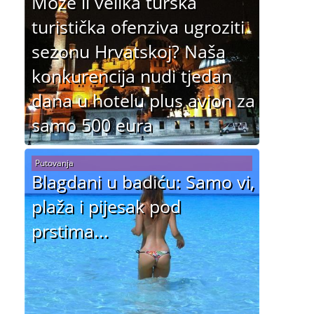
Može li velika turska
turistička ofenziva ugroziti
sezonu Hrvatskoj? Naša
konkurencija nudi tjedan
dana u hotelu plus avion za
samo 500 eura
Putovanja
Blagdani u badiću: Samo vi,
plaža i pijesak pod
prstima...