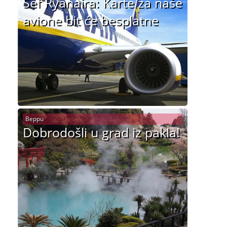
Šef Ryanaira: Karte za naše
avione bit će besplatne
Beppu
Dobrodošli u grad iz pakla!