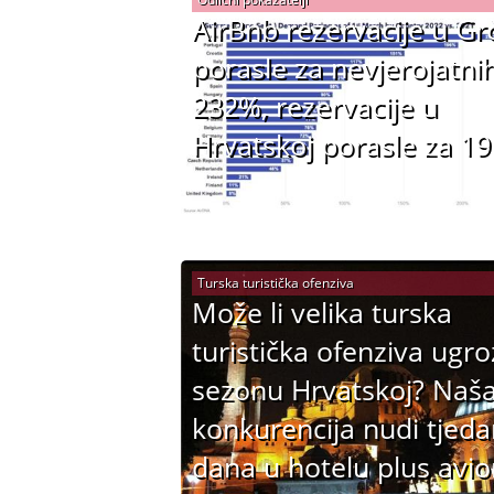
AirBnb rezervacije u Gr
porasle za nevjerojatni
232%, rezervacije u
Hrvatskoj porasle za 1
Turska turistička ofenziva
Može li velika turska
turistička ofenziva ugroz
sezonu Hrvatskoj? Naš
konkurencija nudi tjed
dana u hotelu plus avio