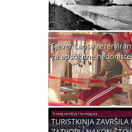
Alternativa Tajlandu
Sjever Laosa rezerviran
za apsolutne hedoniste
U ovoj zemlji je i to moguće
TURISTKINJA ZAVRŠILA
ZATVORU NAKON ŠTO J