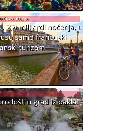
JAČI ŠPANJOLSKA
U 2,8 milijardi noćenja, u
usu samo francuski i
tanski turizam
rodošli u grad iz pakla!