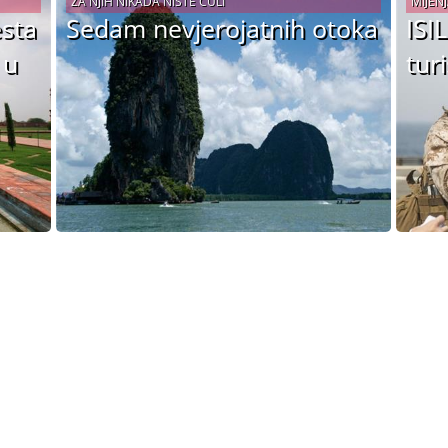
ZA NJIH NIKADA NISTE ČULI
MIJENJ
esta
Sedam nevjerojatnih otoka
ISI
 u
tur