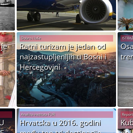
Dobro i loše
ISTRA
 je
Ratni turizam je jedan od
Osa
najzastupljenijih u Bosni i
tre
Hercegovini
Analiza instituta FUR
Report
 U
Hrvatska u 2016. godini
Kub
E
među top tri destinacije
dol