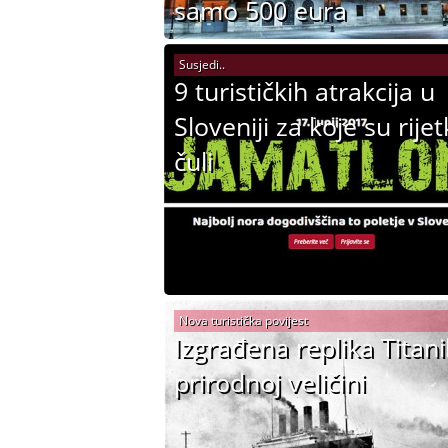
samo 500 eura
Susjedi..
9 turističkih atrakcija u
Sloveniji za koje su rijet
čuli
Nova turistička povijest
Izgrađena replika Titan
prirodnoj veličini