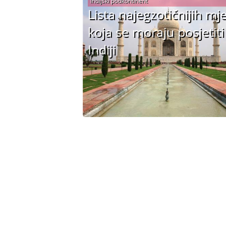
Indijski podkontinent
Lista najegzotičnijih mj
koja se moraju posjetiti
Indiji