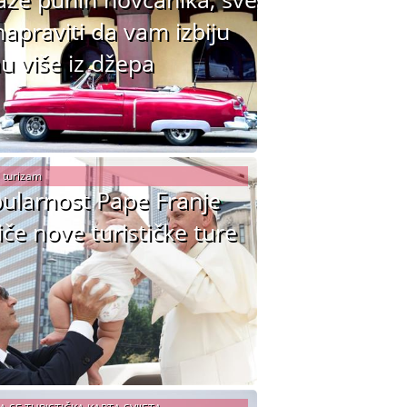
napraviti da vam izbiju
u više iz džepa
i turizam
ularnost Pape Franje
iče nove turističke ture