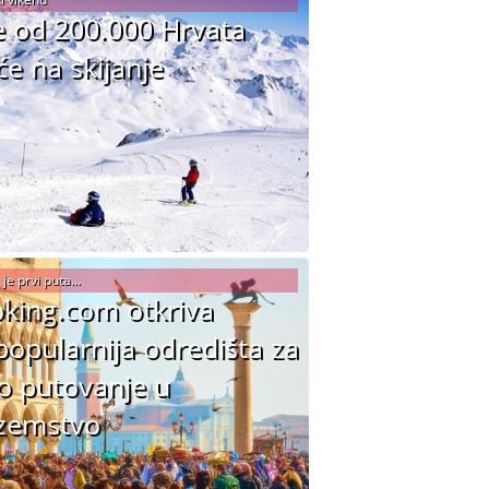
e od 200.000 Hrvata
će na skijanje
 je prvi puta...
king.com otkriva
popularnija odredišta za
o putovanje u
zemstvo