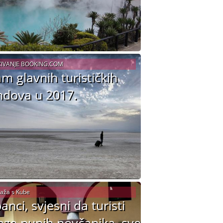
ŽIVANJE BOOKING.COM
m glavnih turističkih
ndova u 2017.
aža s Kube
anci, svjesni da turisti
aze punih novčanika, sve