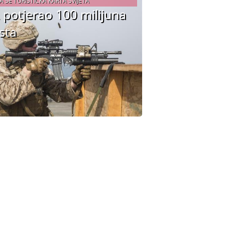
A SE TURISTIČKA KARTA SVIJETA
L potjerao 100 milijuna
ista