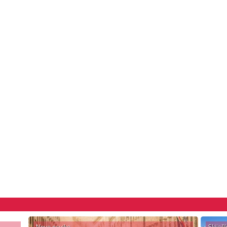
Nove navike....
Skijaš