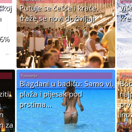
čkoj
Putuje se češće i kraće,
Viš
h
traže se novi doživljaji
kre
96%
Putovanja
Bilo joj
Blagdani u badiću: Samo vi,
Boo
iti
plaža i pijesak pod
naj
a
prstima...
prv
an
ino
n za