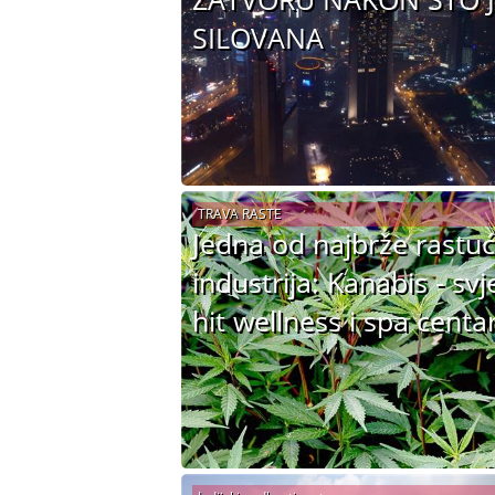
SILOVANA
TRAVA RASTE
Jedna od najbrže rastuć
industrija: Kanabis - svj
hit wellness i spa centa