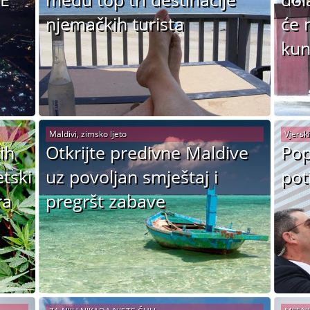
njemačkih turista
će 
kun
Maldivi, zimsko ljeto
Vjersk
ih
Otkrijte predivne Maldive
Pop
etski
uz povoljan smještaj i
pot
ra
pregršt zabave