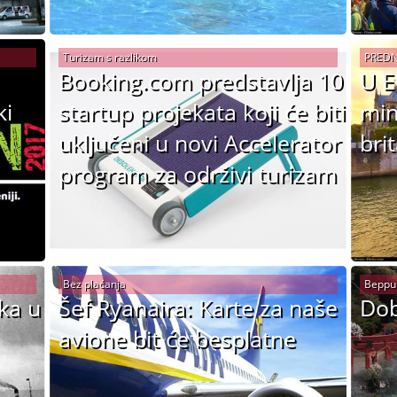
Turizam s razlikom
PREDN
Booking.com predstavlja 10
U E
ki
startup projekata koji će biti
min
uključeni u novi Accelerator
bri
program za održivi turizam
Bez plaćanja
Beppu
ika u
Šef Ryanaira: Karte za naše
Dob
avione bit će besplatne