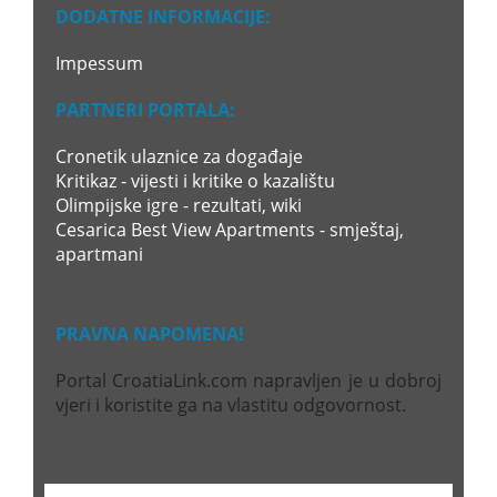
DODATNE INFORMACIJE:
Impessum
PARTNERI PORTALA:
Cronetik ulaznice za događaje
Kritikaz - vijesti i kritike o kazalištu
Olimpijske igre - rezultati, wiki
Cesarica Best View Apartments - smještaj,
apartmani
PRAVNA NAPOMENA!
Portal CroatiaLink.com napravljen je u dobroj
vjeri i koristite ga na vlastitu odgovornost.