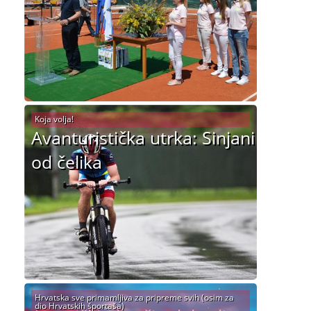
Koja volja!
Avanturistička utrka: Sinjani
od čelika
Hrvatska sve primamljiva za pripreme svih (osim za
dio Hrvatskih športaša)