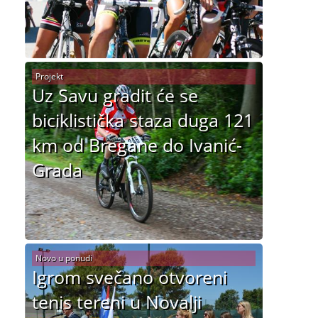
Projekt
Uz Savu gradit će se
biciklistička staza duga 121
km od Bregane do Ivanić-
Grada
Novo u ponudi
Igrom svečano otvoreni
tenis tereni u Novalji