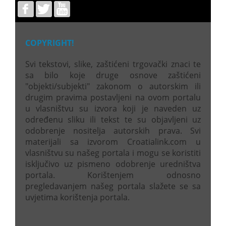
COPYRIGHT!
Svi tekstovi, slike, zaštićeni trgovački znaci te
sa bilo koje druge osnove zaštićeni
"objekti/subjekti" zakonom o autorskim ili
drugim pravima postavljeni na ovom portalu
u vlasništvu su izvora koji je naveden uz
određenu sliku ili tekst te su objavljeni uz
odobrenje nositelja autorskih prava. Svi
materijali sa izvorom Croatialink.com u
vlasništvu su našeg portala i mogu se koristiti
isključivo uz pismeno odobrenje uredništva
portala. Korištenjem odnosno
pregledavanjem našeg portala slažete se sa
uvjetima korištenja portala.