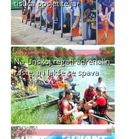
tisuća posjetitelja
Aktivni odmor
Na Unskoj regati adrenalin
raste, a i lakše se spava
Kad se hoće...