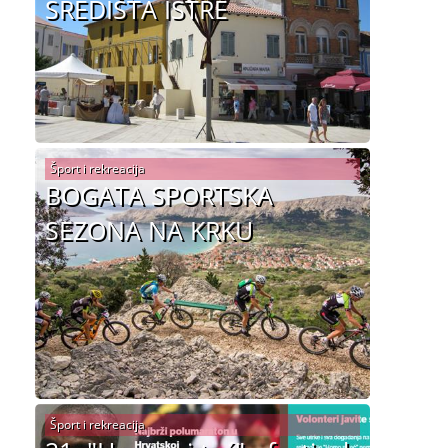
SREDIŠTA ISTRE
Šport i rekreacija
BOGATA SPORTSKA
SEZONA NA KRKU
Šport i rekreacija