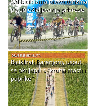
Od biciklizma preko turizma
pa do oživljavanja privrede
DRUŽENJE BICIKLISTA
Biciklirali Baranjom, usput
se okrijepili s "kruha masti i
paprike"