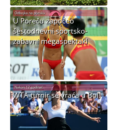
Odbojka na pijesku
U Poreču započeo
šestodnevni sportsko-
zabavni megaspektakl
Nakon 12 godina!
WTA turnir se vraća u Bol!