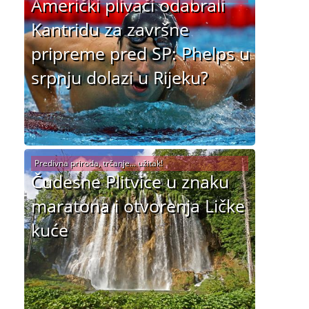
Američki plivači odabrali
Kantridu za završne
pripreme pred SP: Phelps u
srpnju dolazi u Rijeku?
Predivna priroda, trčanje... užitak!
Čudesne Plitvice u znaku
maratona i otvorenja Ličke
kuće