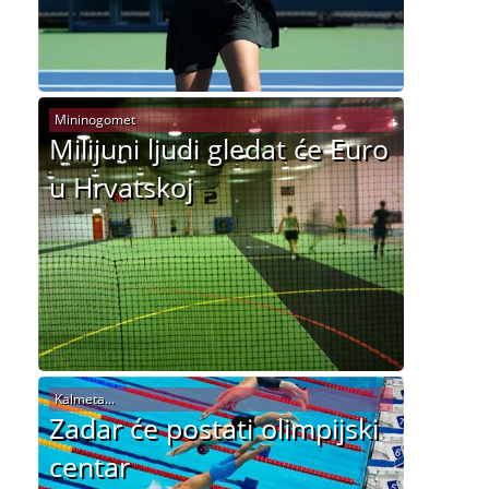
Mininogomet
Milijuni ljudi gledat će Euro
u Hrvatskoj
Kalmeta...
Zadar će postati olimpijski
centar