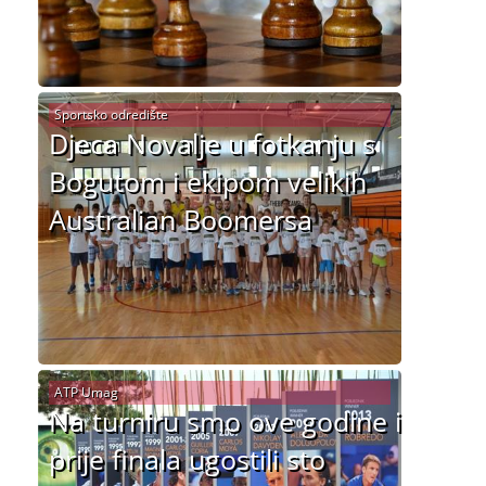
Sportsko odredište
Djeca Novalje u fotkanju s
Bogutom i ekipom velikih
Australian Boomersa
ATP Umag
Na turniru smo ove godine i
prije finala ugostili sto