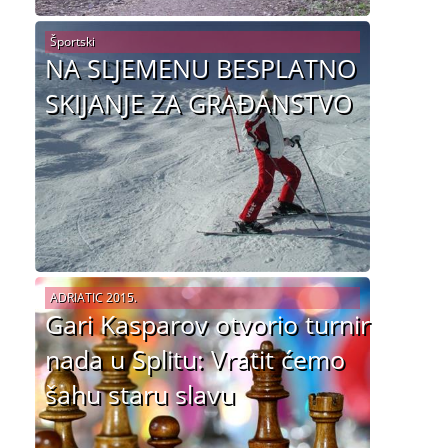
Športski
NA SLJEMENU BESPLATNO
SKIJANJE ZA GRAĐANSTVO
ADRIATIC 2015.
Gari Kasparov otvorio turnir
nada u Splitu: Vratit ćemo
šahu staru slavu