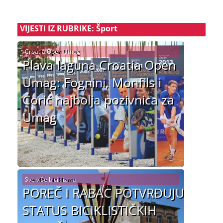
VIJESTI IZ RUBRIKE: Šport
Croatia Open Umag
Plava laguna Croatia Open
Umag: Fognini, Monfils i
Ćorić najbolja pozivnica za
Umag
Sve više biciklizma
POREČ I RABAC POTVRĐUJU
STATUS BICIKLISTIČKIH