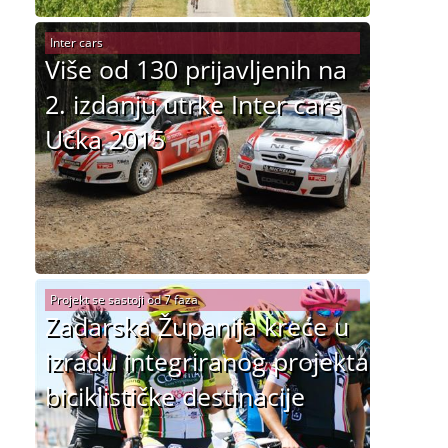
Inter cars
Više od 130 prijavljenih na
2. izdanju utrke Inter cars
Učka 2015
Projekt se sastoji od 7 faza
Zadarska Županija kreće u
izradu integriranog projekta
biciklističke destinacije