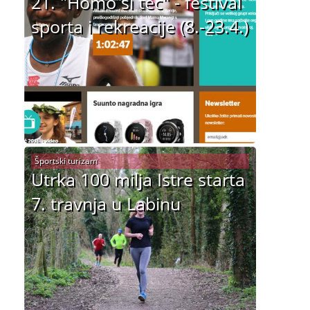
21. "Homo si teć" - festival
sporta i rekreacije (8.-23.4.)
Športski turizam
Utrka 100 milja Istre starta
7. travnja u Labinu