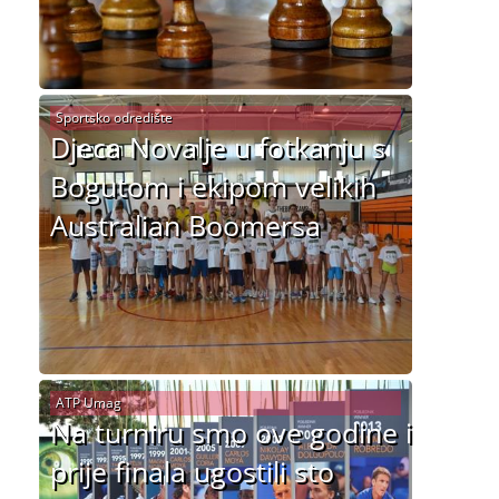
Sportsko odredište
Djeca Novalje u fotkanju s
Bogutom i ekipom velikih
Australian Boomersa
ATP Umag
Na turniru smo ove godine i
prije finala ugostili sto