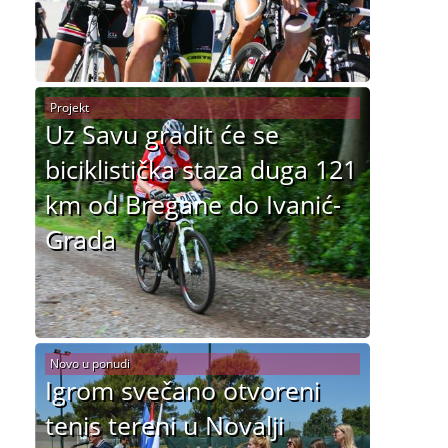
Projekt
Uz Savu gradit će se
biciklistička staza duga 121
km od Bregane do Ivanić-
Grada
Novo u ponudi
Igrom svečano otvoreni
tenis tereni u Novalji