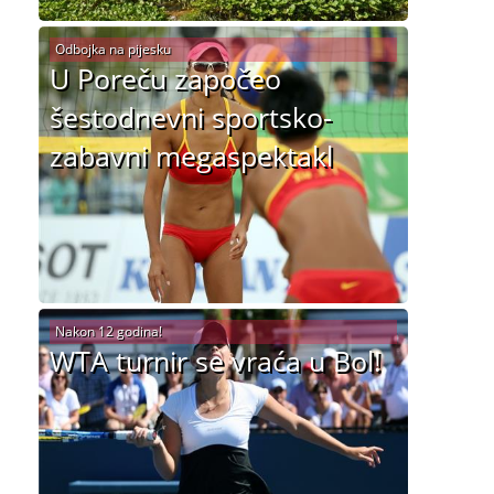
Odbojka na pijesku
U Poreču započeo
šestodnevni sportsko-
zabavni megaspektakl
Nakon 12 godina!
WTA turnir se vraća u Bol!