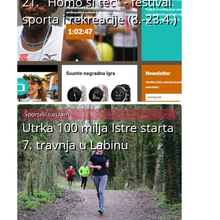
21. "Homo si teć" - festival
sporta i rekreacije (8.-23.4.)
Športski turizam
Utrka 100 milja Istre starta
7. travnja u Labinu