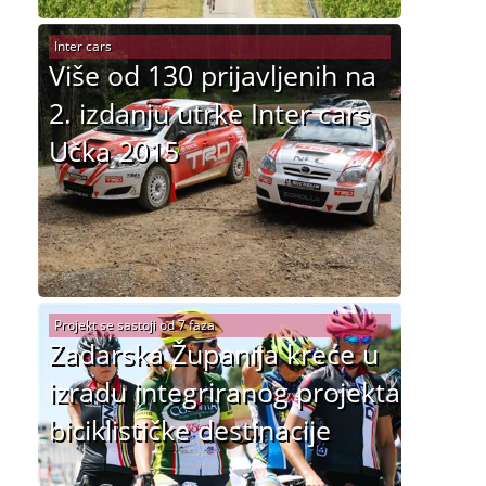
Inter cars
Više od 130 prijavljenih na
2. izdanju utrke Inter cars
Učka 2015
Projekt se sastoji od 7 faza
Zadarska Županija kreće u
izradu integriranog projekta
biciklističke destinacije