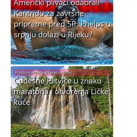
Američki plivači odabrali
Kantridu za završne
pripreme pred SP: Phelps u
srpnju dolazi u Rijeku?
Predivna priroda, trčanje... užitak!
Čudesne Plitvice u znaku
maratona i otvorenja Ličke
kuće