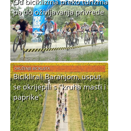
Od biciklizma preko turizma
pa do oživljavanja privrede
DRUŽENJE BICIKLISTA
Biciklirali Baranjom, usput
se okrijepili s "kruha masti i
paprike"