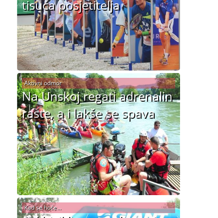
tisuća posjetitelja
Aktivni odmor
Na Unskoj regati adrenalin
raste, a i lakše se spava
Kad se hoće...