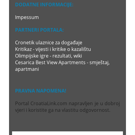
DODATNE INFORMACIJE:
Impessum
PARTNERI PORTALA:
Cronetik ulaznice za događaje
Kritikaz - vijesti i kritike o kazalištu
Olimpijske igre - rezultati, wiki
Cesarica Best View Apartments - smještaj,
apartmani
PRAVNA NAPOMENA!
Portal CroatiaLink.com napravljen je u dobroj
vjeri i koristite ga na vlastitu odgovornost.