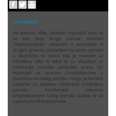
COPYRIGHT!
Svi tekstovi, slike, zaštićeni trgovački znaci te
sa bilo koje druge osnove zaštićeni
"objekti/subjekti" zakonom o autorskim ili
drugim pravima postavljeni na ovom portalu
u vlasništvu su izvora koji je naveden uz
određenu sliku ili tekst te su objavljeni uz
odobrenje nositelja autorskih prava. Svi
materijali sa izvorom Croatialink.com u
vlasništvu su našeg portala i mogu se koristiti
isključivo uz pismeno odobrenje uredništva
portala. Korištenjem odnosno
pregledavanjem našeg portala slažete se sa
uvjetima korištenja portala.