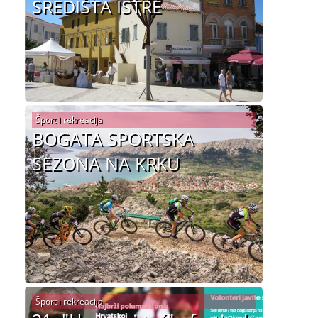
SREDIŠTA ISTRE
Šport i rekreacija
BOGATA SPORTSKA
SEZONA NA KRKU
Šport i rekreacija