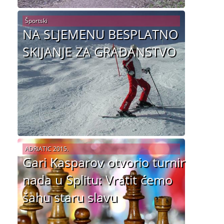
Športski
NA SLJEMENU BESPLATNO
SKIJANJE ZA GRAĐANSTVO
ADRIATIC 2015.
Gari Kasparov otvorio turnir
nada u Splitu: Vratit ćemo
šahu staru slavu