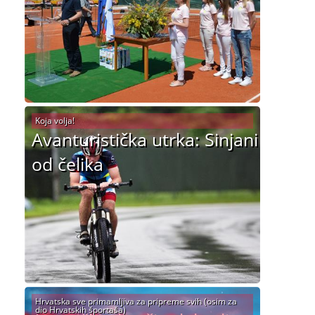
Koja volja!
Avanturistička utrka: Sinjani
od čelika
Hrvatska sve primamljiva za pripreme svih (osim za
dio Hrvatskih športaša)