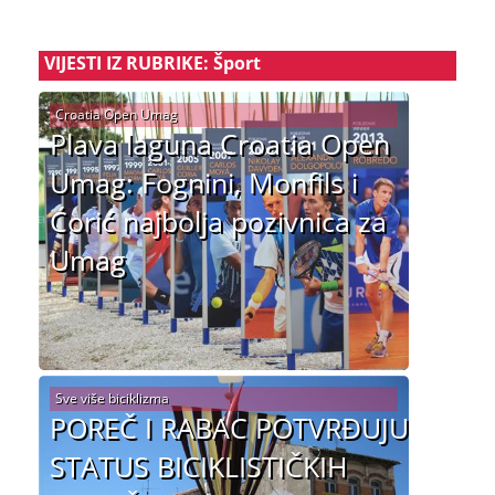
VIJESTI IZ RUBRIKE: Šport
Croatia Open Umag
Plava laguna Croatia Open
Umag: Fognini, Monfils i
Ćorić najbolja pozivnica za
Umag
Sve više biciklizma
POREČ I RABAC POTVRĐUJU
STATUS BICIKLISTIČKIH