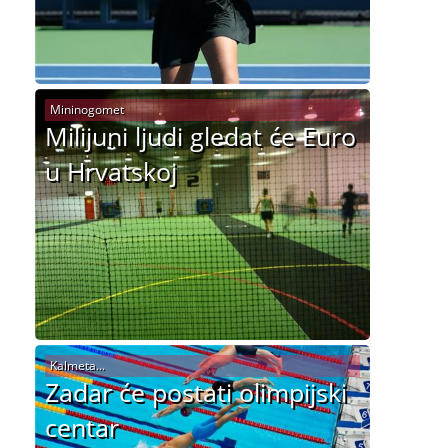
Mininogomet
Milijuni ljudi gledat će Euro
u Hrvatskoj
Kalmeta...
Zadar će postati olimpijski
centar