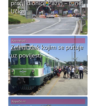
profil dionice Pazin – tunel
Učka
Kao nekad...
Zeleni vlak kojim se putuje
uz povijest
Kopački rit