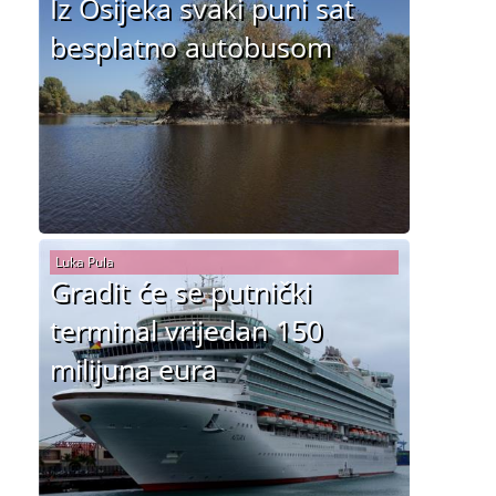
Iz Osijeka svaki puni sat
besplatno autobusom
Luka Pula
Gradit će se putnički
terminal vrijedan 150
milijuna eura