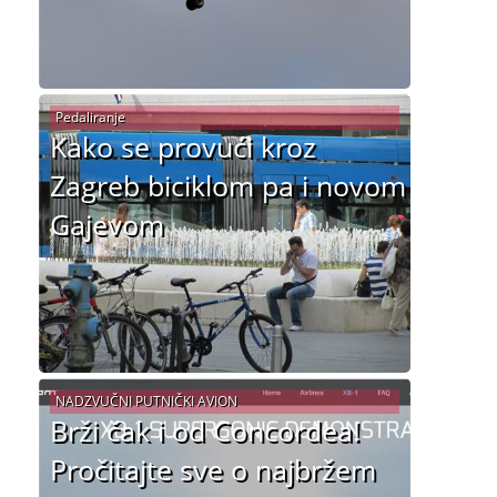
Pedaliranje
Kako se provući kroz
Zagreb biciklom pa i novom
Gajevom
NADZVUČNI PUTNIČKI AVION
Brži čak i od Concordea!
Pročitajte sve o najbržem