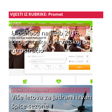
VIJESTI IZ RUBRIKE: Promet
FlixBus rekordi
U odnosu na ljeto 2016.,
broj putnika u Hrvatskoj se
utrostručio
PROMETNA POVEZANOST
Više letova za Jadran i izvan
špice sezone