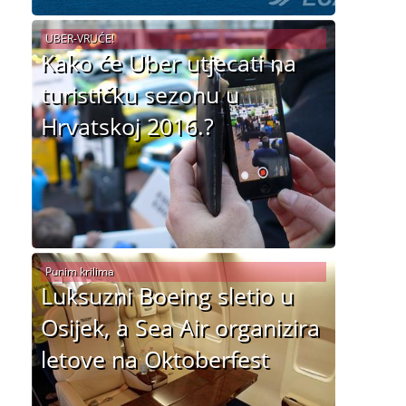
UBER-VRUĆE!
Kako će Uber utjecati na
turističku sezonu u
Hrvatskoj 2016.?
Punim krilima
Luksuzni Boeing sletio u
Osijek, a Sea Air organizira
letove na Oktoberfest