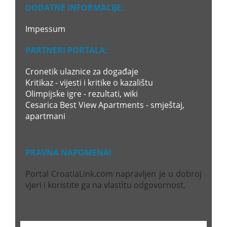
DODATNE INFORMACIJE:
Impessum
PARTNERI PORTALA:
Cronetik ulaznice za događaje
Kritikaz - vijesti i kritike o kazalištu
Olimpijske igre - rezultati, wiki
Cesarica Best View Apartments - smještaj,
apartmani
PRAVNA NAPOMENA!
Portal CroatiaLink.com napravljen je u dobroj
vjeri i koristite ga na vlastitu odgovornost.