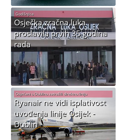
Godišnjica
Osječka zračna luka
proslavila prvih 35 godina
rada
Osjećani u Dublinu zatražili direktnu liniju
Ryanair ne vidi isplativost
uvođenja linije Osijek -
Dublin