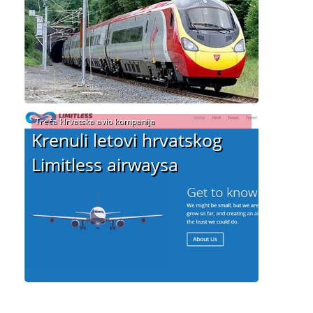
Treća Hrvatska avio kompanija
Krenuli letovi hrvatskog
Limitless airwaysa