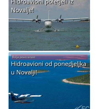
Hidroavioni poletjeli iz
Novalje!
Bolja povezanost
Hidroavioni od ponedjeljka
u Novalji!