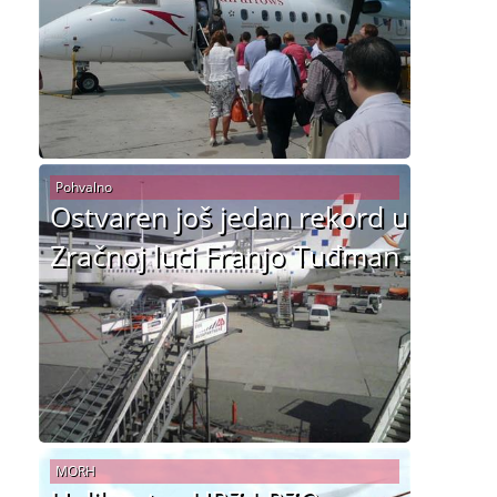
Pohvalno
Ostvaren još jedan rekord u
Zračnoj luci Franjo Tuđman
MORH