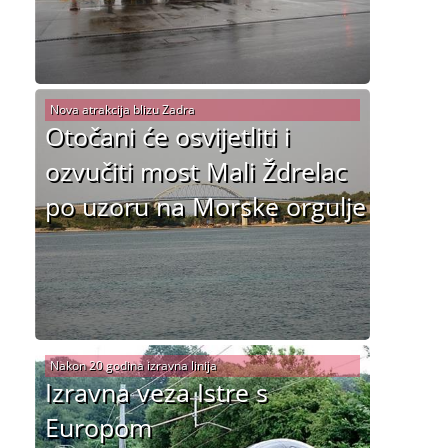
Nova atrakcija blizu Zadra
Otočani će osvijetliti i
ozvučiti most Mali Ždrelac
po uzoru na Morske orgulje
Nakon 20 godina izravna linija
Izravna veza Istre s
Europom