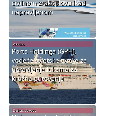
civilnom zrakoplovu ikad
napravljenom
Prioritet
Ports Holdinga (GPH),
vodeće svjetske tvrtke za
upravljanje lukama za
kružna putovanja
Zrakom do vode