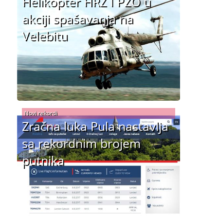
Helikopter HRZ I PZO u
akciji spašavanja na
Velebitu
Novi rekordi
Zračna luka Pula nastavlja
sa rekordnim brojem
putnika