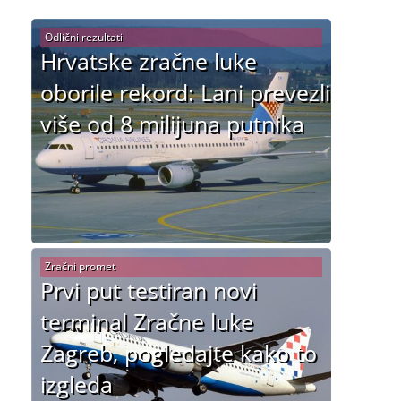
Odlični rezultati
Hrvatske zračne luke
oborile rekord: Lani prevezli
više od 8 milijuna putnika
Zračni promet
Prvi put testiran novi
terminal Zračne luke
Zagreb, pogledajte kako to
izgleda