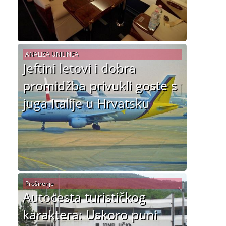
ANALIZA UNILINEA
Jeftini letovi i dobra
promidžba privukli goste s
juga Italije u Hrvatsku
Proširenje
Autocesta turističkog
karaktera: Uskoro puni