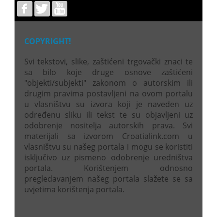
COPYRIGHT!
Svi tekstovi, slike, zaštićeni trgovački znaci te
sa bilo koje druge osnove zaštićeni
"objekti/subjekti" zakonom o autorskim ili
drugim pravima postavljeni na ovom portalu
u vlasništvu su izvora koji je naveden uz
određenu sliku ili tekst te su objavljeni uz
odobrenje nositelja autorskih prava. Svi
materijali sa izvorom Croatialink.com u
vlasništvu su našeg portala i mogu se koristiti
isključivo uz pismeno odobrenje uredništva
portala. Korištenjem odnosno
pregledavanjem našeg portala slažete se sa
uvjetima korištenja portala.