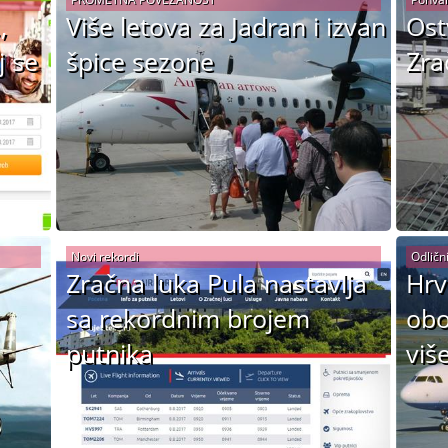
,
Više letova za Jadran i izvan
Ost
j se
špice sezone
Zra
Novi rekordi
Odlični
Zračna luka Pula nastavlja
Hrv
sa rekordnim brojem
obo
putnika
viš