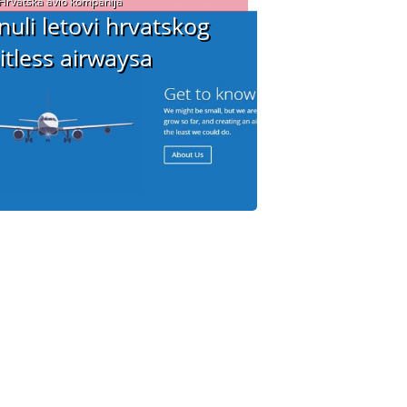
Hrvatska avio kompanija
nuli letovi hrvatskog
itless airwaysa