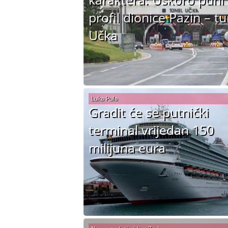
profil dionice Pazin – tu
Učka
Luka Pula
Gradit će se putnički
terminal vrijedan 150
milijuna eura