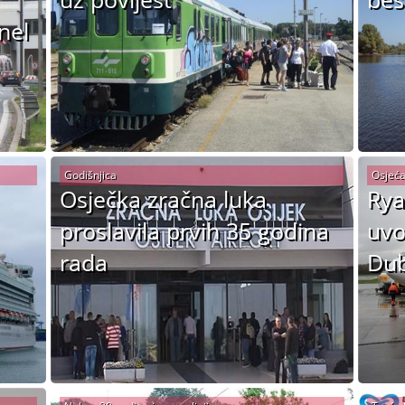
nel
Godišnjica
Osjećan
Osječka zračna luka
Rya
proslavila prvih 35 godina
uvo
rada
Dub