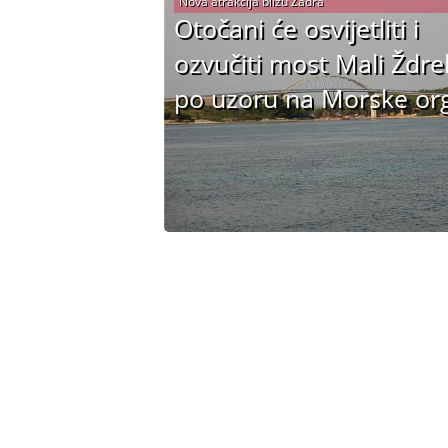
Nova atrakcija blizu Zadra
Otočani će osvijetliti i
ozvučiti most Mali Ždre
po uzoru na Morske org