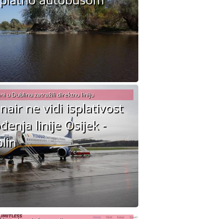
i u Dublinu zatražili direktnu liniju
nair ne vidi isplativost
đenja linije Osijek -
lin