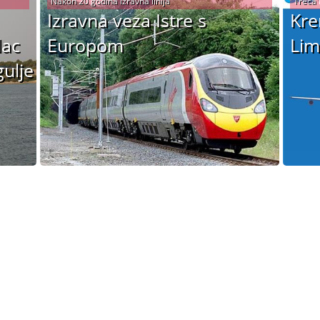
Nakon 20 godina izravna linija
Treća 
Izravna veza Istre s
Kre
lac
Europom
Lim
ulje