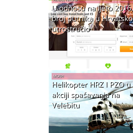
U odnosu na ljeto 2016.
broj putnika u Hrvatsko
utrostručio
MORH
Helikopter HRZ I PZO u
akciji spašavanja na
Velebitu