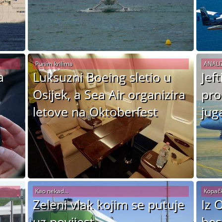
Punim krilima
ANALI
a
Luksuzni Boeing sletio u
Jeft
Osijek, a Sea Air organizira
pro
letove na Oktoberfest
jug
Kao nekad...
Kopački
Zeleni vlak kojim se putuje
Iz 
uz povijest
bes