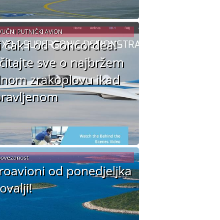
UČNI PUTNIČKI AVION
i čak i od Concordea!
čitajte sve o najbržem
ilnom zrakoplovu ikad
ravljenom
povezanost
roavioni od ponedjeljka
ovalji!