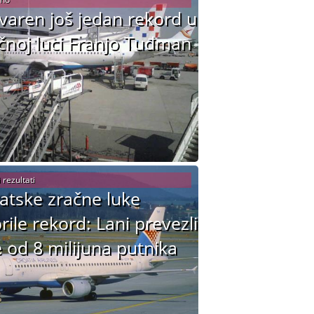
varen još jedan rekord u
čnoj luci Franjo Tuđman
 rezultati
atske zračne luke
rile rekord: Lani prevezli
e od 8 milijuna putnika