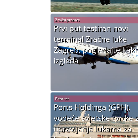
Zračni promet
Prvi put testiran novi
terminal Zračne luke
Zagreb, pogledajte kako
izgleda
Prioritet
Ports Holdinga (GPH),
vodeće svjetske tvrtke 
upravljanje lukama za