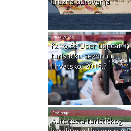
kružna putovanja
UBER-VRUĆE!
Kako će Uber utjecati n
turističku sezonu u
Hrvatskoj 2016.?
Proširenje
Autocesta turističkog
karaktera: Uskoro puni