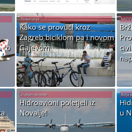
Pedaliranje
NADZV
Kako se provući kroz
Brž
Zagreb biciklom pa i novom
Pro
 to
Gajevom
civ
nap
Zrakom do vode
Bolja 
Hidroavioni poletjeli iz
Hid
za
Novalje!
u N