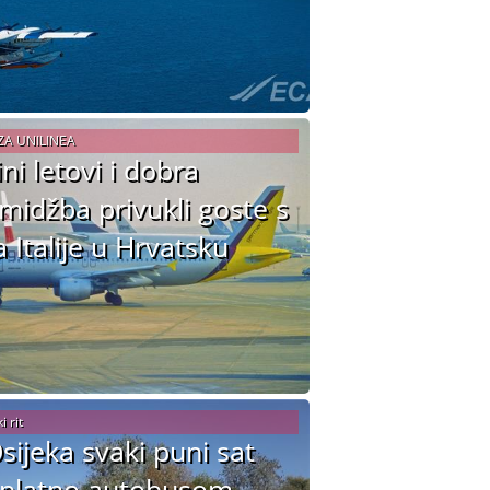
ZA UNILINEA
ini letovi i dobra
midžba privukli goste s
a Italije u Hrvatsku
 rit
Osijeka svaki puni sat
platno autobusom