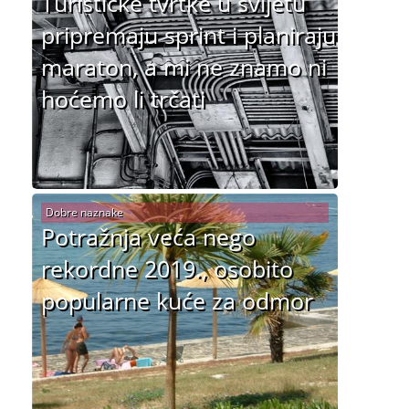
Turističke tvrtke u svijetu
pripremaju sprint i planiraju
maraton, a mi ne znamo ni
hoćemo li trčati
Dobre naznake
Potražnja veća nego
rekordne 2019., osobito
popularne kuće za odmor