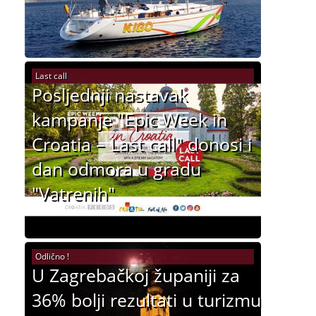
Last call
Posljednji nastavak
kampanje "Epic Week in
Croatia – Last call" donosi i
dan odmora u gradu
"Vatrenih"
Odlično !
U Zagrebačkoj županiji za
36% bolji rezultati u turizmu