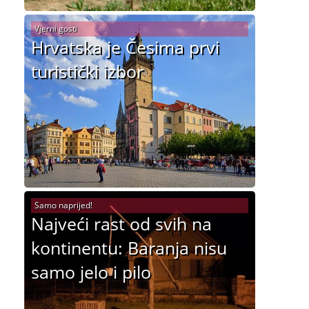
Vjerni gosti
Hrvatska je Česima prvi
turistički izbor
Samo naprijed!
Najveći rast od svih na
kontinentu: Baranja nisu
samo jelo i pilo