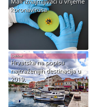
Mali iznajmljivači u vrijeme
koronavirusa
Odlično!
Hrvatska na popisu
najtraženijih destinacija u
2019.