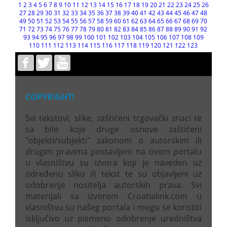
1
2
3
4
5
6
7
8
9
10
11
12
13
14
15
16
17
18
19
20
21
22
23
24
25
26
27
28
29
30
31
32
33
34
35
36
37
38
39
40
41
42
43
44
45
46
47
48
49
50
51
52
53
54
55
56
57
58
59
60
61
62
63
64
65
66
67
68
69
70
71
72
73
74
75
76
77
78
79
80
81
82
83
84
85
86
87
88
89
90
91
92
93
94
95
96
97
98
99
100
101
102
103
104
105
106
107
108
109
110
111
112
113
114
115
116
117
118
119
120
121
122
123
COPYRIGHT!
Svi tekstovi, slike, zaštićeni trgovački znaci te
sa bilo koje druge osnove zaštićeni
"objekti/subjekti" zakonom o autorskim ili
drugim pravima postavljeni na ovom portalu
u vlasništvu su izvora koji je naveden uz
određenu sliku ili tekst te su objavljeni uz
odobrenje nositelja autorskih prava. Svi
materijali sa izvorom Croatialink.com u
vlasništvu su našeg portala i mogu se koristiti
isključivo uz pismeno odobrenje uredništva