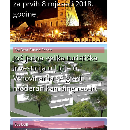
za prvih 8 mjeseci 2018.
godine
Big Bear Plitvice Resort
Još jedna velika turistička
investicija u Lici – u
Vrhovinama se gradi
moderan kamping resort
Sve bolji