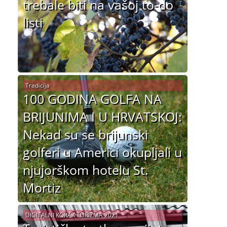
trebale biti na vašoj to-do
listi
Tradicija
100 GODINA GOLFA NA
BRIJUNIMA I U HRVATSKOJ:
Nekad su se brijunski
golferi u Americi okupljali u
njujorškom hotelu St.
Mortiz
DIGITALNI KORAK TURIZMA 2021