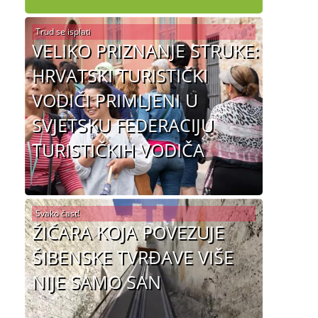
Trud se isplati
VELIKO PRIZNANJE STRUKE:
HRVATSKI TURISTIČKI
VODIČI PRIMLJENI U
SVJETSKU FEDERACIJU
TURISTIČKIH VODIČA
Svako čast!
ŽIČARA KOJA POVEZUJE
ŠIBENSKE TVRĐAVE VIŠE
NIJE SAMO SAN