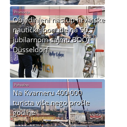
Promocija
Objedinjeni nastup hrvatske
nautičke ponude na 50.
jubilarnom sajmu BOOT
Düsseldorf
Pohvalno
Na Kvarneru 400 000
turista više nego prošle
godine