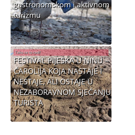
gastronomskom i aktivnom
turizmu
Tako se to radi!
FESTIVAL PIJESKA U NINU –
ČAROLIJA KOJA NASTAJE I
NESTAJE, ALI OSTAJE U
NEZABORAVNOM SJEĆANJU
TURISTA