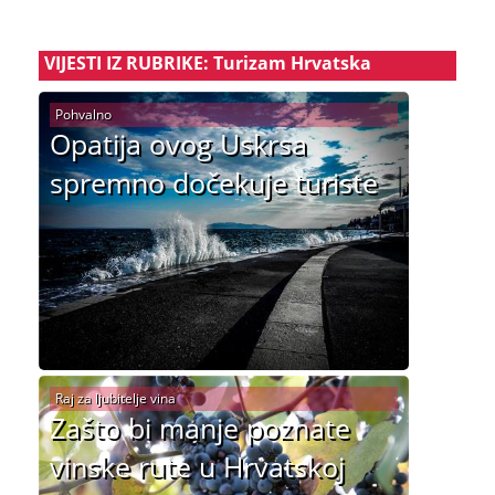
VIJESTI IZ RUBRIKE: Turizam Hrvatska
Pohvalno
Opatija ovog Uskrsa
spremno dočekuje turiste
Raj za ljubitelje vina
Zašto bi manje poznate
vinske rute u Hrvatskoj