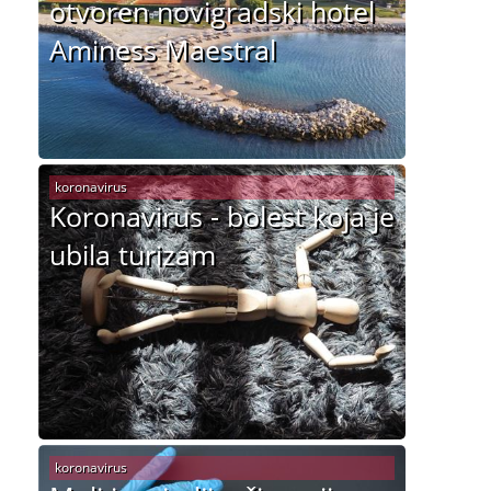
otvoren novigradski hotel
Aminess Maestral
koronavirus
Koronavirus - bolest koja je
ubila turizam
koronavirus