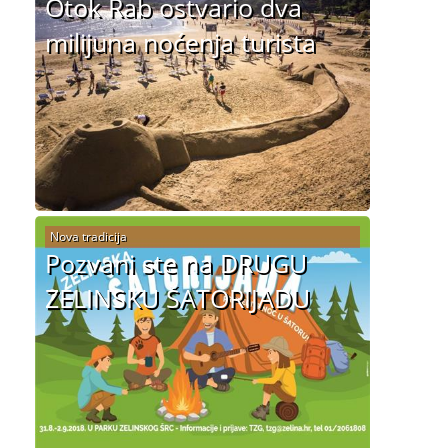
Otok Rab ostvario dva
milijuna noćenja turista
Nova tradicija
Pozvani ste na DRUGU
ZELINSKU ŠATORIJADU