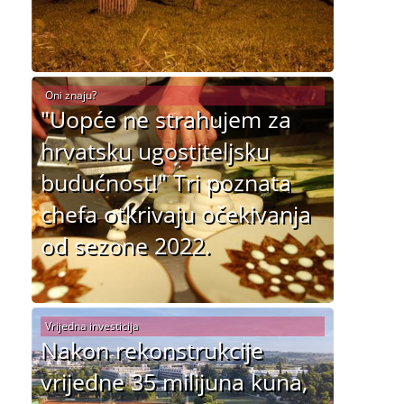
Oni znaju?
"Uopće ne strahujem za
hrvatsku ugostiteljsku
budućnost!" Tri poznata
chefa otkrivaju očekivanja
od sezone 2022.
Vrijedna investicija
Nakon rekonstrukcije
vrijedne 35 milijuna kuna,