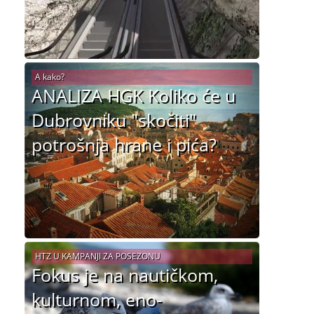
A kako?
ANALIZA HGK Koliko će u
Dubrovniku "skočiti"
potrošnja hrane i pića?
HTZ U KAMPANJI ZA POSEZONU
Fokus je na nautičkom,
kulturnom, eno-