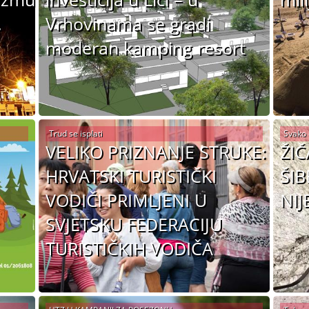
.
Vrhovinama se gradi
moderan kamping resort
Trud se isplati
Svako 
VELIKO PRIZNANJE STRUKE:
ŽIČ
HRVATSKI TURISTIČKI
ŠIB
VODIČI PRIMLJENI U
NIJ
SVJETSKU FEDERACIJU
TURISTIČKIH VODIČA