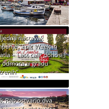
ll
ljednji nastavak
panje "Epic Week in
atia – Last call" donosi i
 odmora u gradu
trenih"
ji
k Rab ostvario dva
ijuna noćenja turista