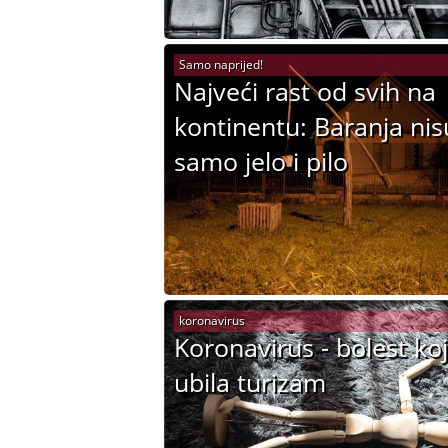
Samo naprijed!
Najveći rast od svih na
kontinentu: Baranja nis
samo jelo i pilo
koronavirus
Koronavirus - bolest koj
ubila turizam