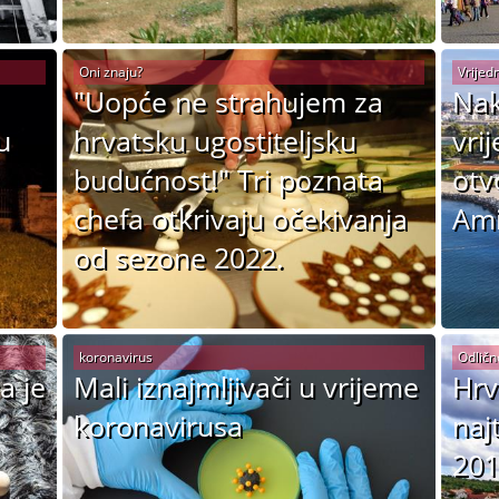
Oni znaju?
Vrijedn
"Uopće ne strahujem za
Nak
u
hrvatsku ugostiteljsku
vri
budućnost!" Tri poznata
otv
chefa otkrivaju očekivanja
Ami
od sezone 2022.
koronavirus
Odličn
a je
Mali iznajmljivači u vrijeme
Hrv
koronavirusa
naj
201