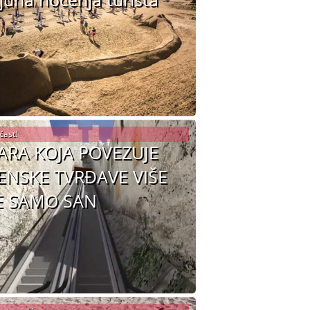
čast!
ARA KOJA POVEZUJE
ENSKE TVRĐAVE VIŠE
E SAMO SAN