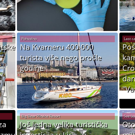
Pohvalno
Last ca
atske
Na Kvarneru 400 000
Pos
turista više nego prošle
kam
T
godine
Cro
dan
"Va
Big Bear Plitvice Resort
Sve bol
za
Još jedna velika turistička
Oto
rizmu
investicija u Lici – u
mil