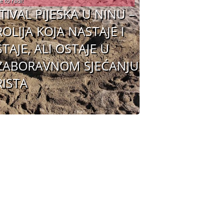
e to radi!
TIVAL PIJESKA U NINU –
OLIJA KOJA NASTAJE I
TAJE, ALI OSTAJE U
ZABORAVNOM SJEĆANJU
ISTA