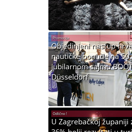
Promocija
Objedinjeni nastup hrv
nautičke ponude na 50.
jubilarnom sajmu BOO
Düsseldorf
Odlično !
U Zagrebačkoj županiji 
36% bolji rezultati u tu