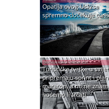
Opatija ovog Uskrsa
spremno dočekuje turis
DIGITALNI KORAK TURIZMA 2021
Turističke tvrtke u svije
pripremaju sprint i plan
maraton, a mi ne znam
hoćemo li trčati