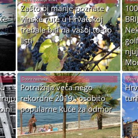
Zašto bi manje poznate
10
te
vinske rute u Hrvatskoj
BRI
trebale biti na vašoj to-do
Nek
listi
gol
nju
Mor
Dobre naznake
Vjerni 
tu
Potražnja veća nego
Hrv
iraju
rekordne 2019., osobito
turi
o ni
popularne kuće za odmor