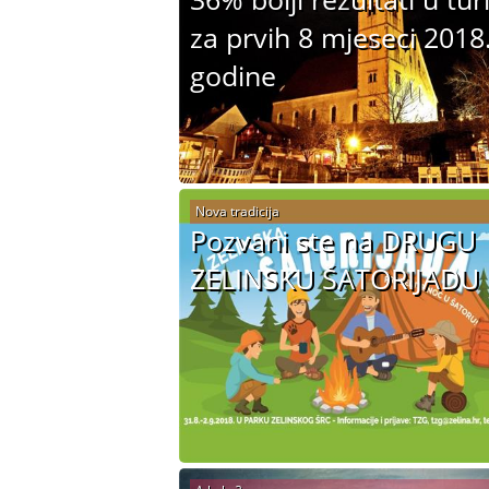
za prvih 8 mjeseci 2018
godine
Nova tradicija
Pozvani ste na DRUGU
ZELINSKU ŠATORIJADU