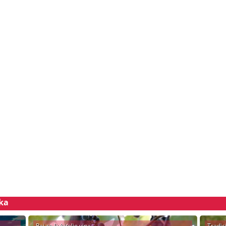
ska
Raj za ljubitelje vina
Tradic