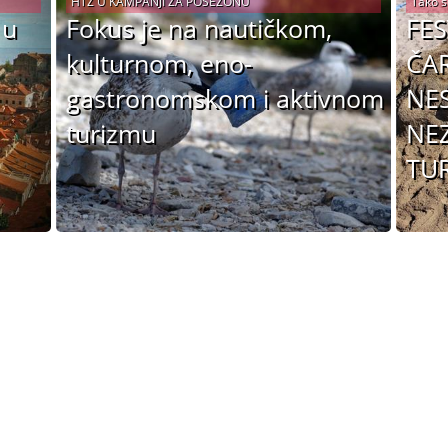
HTZ U KAMPANJI ZA POSEZONU
Tako s
 u
Fokus je na nautičkom,
FES
kulturnom, eno-
ČAR
gastronomskom i aktivnom
NES
turizmu
NE
TUR