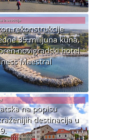
a investicija
on rekonstrukcije
jedne 35 milijuna kuna,
oren novigradski hotel
ness Maestral
o!
atska na popisu
traženijih destinacija u
9.