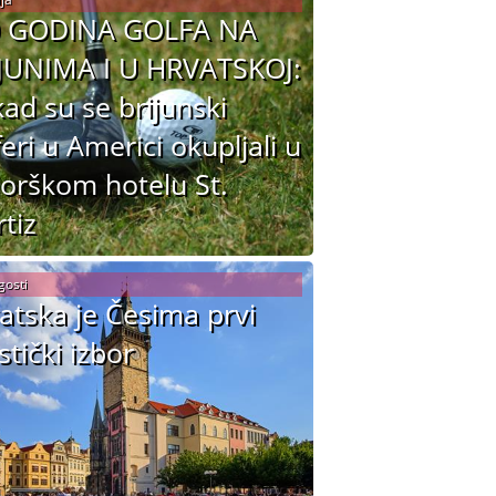
0 GODINA GOLFA NA
JUNIMA I U HRVATSKOJ:
ad su se brijunski
feri u Americi okupljali u
jorškom hotelu St.
tiz
gosti
atska je Česima prvi
stički izbor