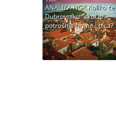
A kako?
ANALIZA HGK Koliko će
Dubrovniku "skočiti"
potrošnja hrane i pića?