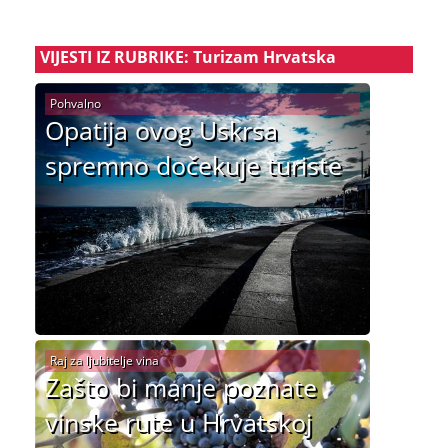
VIJESTI IZ RUBRIKE: Turizam Hrvatska
Pohvalno
Opatija ovog Uskrsa
spremno dočekuje turiste
Raj za ljubitelje vina
Zašto bi manje poznate
vinske rute u Hrvatskoj