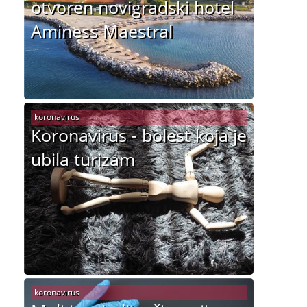
otvoren novigradski hotel
Aminess Maestral
koronavirus
Koronavirus - bolest koja je
ubila turizam
koronavirus