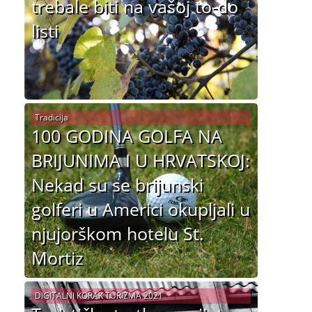
trebale biti na vašoj to-do
listi
Tradicija
100 GODINA GOLFA NA
BRIJUNIMA I U HRVATSKOJ:
Nekad su se brijunski
golferi u Americi okupljali u
njujorškom hotelu St.
Mortiz
DIGITALNI KORAK TURIZMA 2021