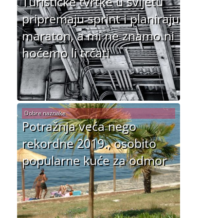
Turističke tvrtke u svijetu
pripremaju sprint i planiraju
maraton, a mi ne znamo ni
hoćemo li trčati
Dobre naznake
Potražnja veća nego
rekordne 2019., osobito
popularne kuće za odmor