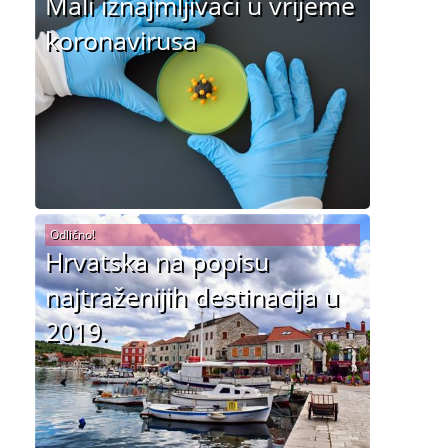
Mali iznajmljivači u vrijeme
koronavirusa
Odlično!
Hrvatska na popisu
najtraženijih destinacija u
2019.