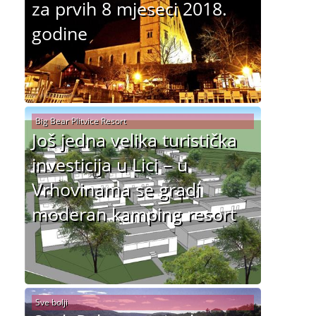
za prvih 8 mjeseci 2018.
godine
Big Bear Plitvice Resort
Još jedna velika turistička
investicija u Lici – u
Vrhovinama se gradi
moderan kamping resort
Sve bolji