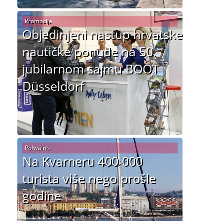
Promocija
Objedinjeni nastup hrvatske
nautičke ponude na 50.
jubilarnom sajmu BOOT
Düsseldorf
Pohvalno
Na Kvarneru 400 000
turista više nego prošle
godine