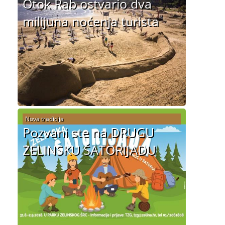
Otok Rab ostvario dva
milijuna noćenja turista
Nova tradicija
Pozvani ste na DRUGU
ZELINSKU ŠATORIJADU