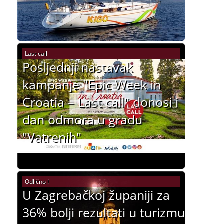
Last call
Posljednji nastavak
kampanje "Epic Week in
Croatia – Last call" donosi i
dan odmora u gradu
"Vatrenih"
Odlično !
U Zagrebačkoj županiji za
36% bolji rezultati u turizmu