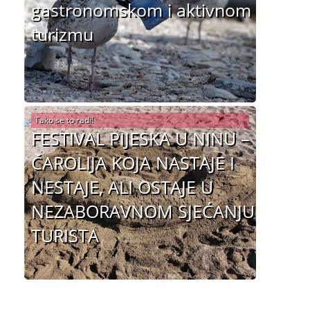
gastronomskom i aktivnom
turizmu
Tako se to radi!
FESTIVAL PIJESKA U NINU –
ČAROLIJA KOJA NASTAJE I
NESTAJE, ALI OSTAJE U
NEZABORAVNOM SJEĆANJU
TURISTA