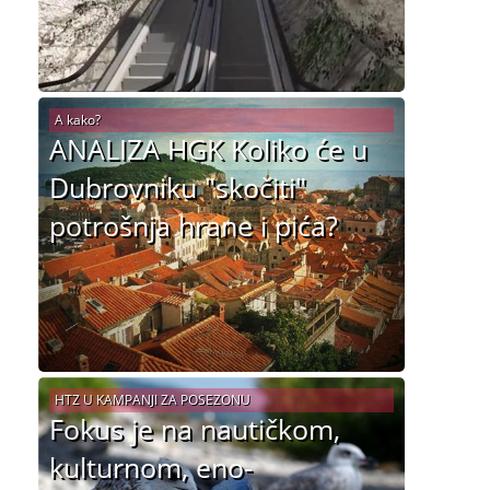
A kako?
ANALIZA HGK Koliko će u
Dubrovniku "skočiti"
potrošnja hrane i pića?
HTZ U KAMPANJI ZA POSEZONU
Fokus je na nautičkom,
kulturnom, eno-