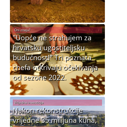
Oni znaju?
"Uopće ne strahujem za
hrvatsku ugostiteljsku
budućnost!" Tri poznata
chefa otkrivaju očekivanja
od sezone 2022.
Vrijedna investicija
Nakon rekonstrukcije
vrijedne 35 milijuna kuna,