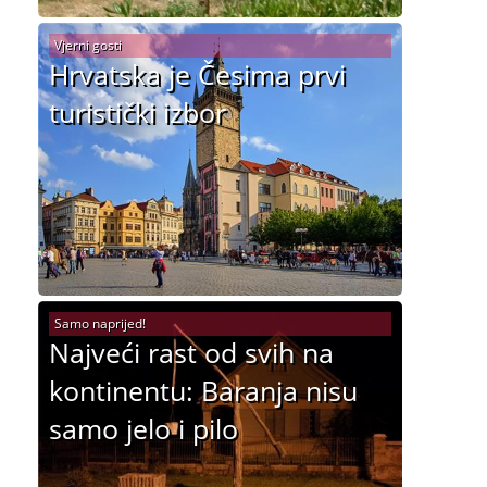
Vjerni gosti
Hrvatska je Česima prvi
turistički izbor
Samo naprijed!
Najveći rast od svih na
kontinentu: Baranja nisu
samo jelo i pilo