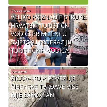
Trud se isplati
VELIKO PRIZNANJE STRUKE:
HRVATSKI TURISTIČKI
VODIČI PRIMLJENI U
SVJETSKU FEDERACIJU
TURISTIČKIH VODIČA
Svako čast!
ŽIČARA KOJA POVEZUJE
ŠIBENSKE TVRĐAVE VIŠE
NIJE SAMO SAN